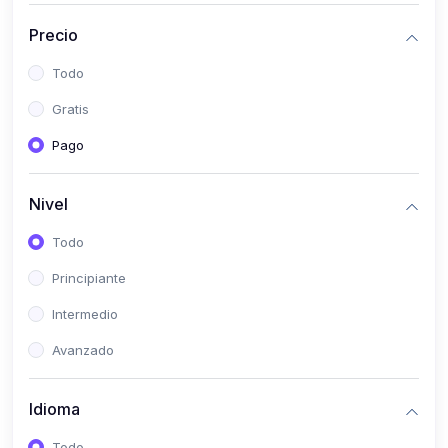
(0)
Historia
Precio
(0)
Arte y Música
Todo
(0)
Desarrollo Web
Gratis
(0)
Desarrollo Móvil
Pago
(0)
Lenguajes de Programación
(0)
Desarrollo de Videojuegos
Nivel
(0)
Edición, Diseño Gráfico e Ilustración
Todo
(0)
Informática
Principiante
(0)
Administración, Gestión Pública y Marketing
Intermedio
(0)
Arquitectura e Ingeniería Civil
Avanzado
(0)
Ingeniería de Sistemas
Idioma
(0)
Ingeniería de Software
(0)
Ciencia de Datos
Todo