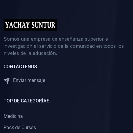
(0)
5. REFORZAMIENTO ACADÉMICO
(0)
Reforzamiento Personal
(0)
Reforzamiento Grupal
(0)
6. ASESORÍA
Somos una empresa de enseñanza superior e
investigación al servicio de la comunidad en todos los
(0)
Asesoría Educación Primaria
niveles de la educación.
(0)
Asesoría Educación Secundaria
CONTÁCTENOS
(0)
Asesoría Educación Preuniversitaria
(0)
Asesoría Educación Universitaria o Pregrado
Enviar mensaje
(0)
Asesoría Educación Postgrado
(0)
7. CAPACITACIÓN DOCENTE
TOP DE CATEGORÍAS:
(0)
Capacitación Docentes de Educación Primaria
Medicina
(0)
Capacitación Docentes de Educación Secundaria
Pack de Cursos
(0)
Capacitación Docentes de Preparación Preuniversitaria