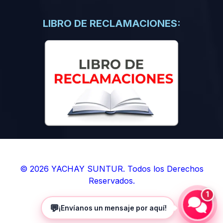
(0)
Libros de Inteligencia Artificial
(0)
Libros de Idiomas
LIBRO DE RECLAMACIONES:
(0)
9. BOLETINES
(0)
Boletines en Ciencias
(0)
Boletines en Ingenierías
(0)
Boletines en Humanidades
(0)
10. REVISTAS
(0)
Revistas en Ciencias
(0)
Revistas en Ingenierías
(0)
Revistas en Humanidades
© 2026 YACHAY SUNTUR. Todos los Derechos
Reservados.
(0)
11. SOFTWARE
1
(0)
Sistemas Operativos
💬
¡Envíanos un mensaje por aquí!
(0)
Aplicaciones