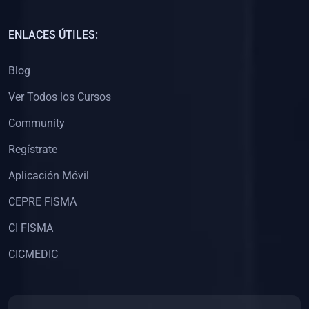
(0)
Capacitación Docentes Universitarios
ENLACES ÚTILES:
(0)
8. LIBROS
Blog
(0)
Libros de Matemáticas
Ver Todos los Cursos
(0)
Libros de Estadística
Community
(0)
Libros de Física
(0)
Libros de Química
Regístrate
(0)
Libros de Biología
Aplicación Móvil
(0)
Libros de Medicina
CEPRE FISMA
(0)
Libros de Economía
CI FISMA
(0)
Libros de Derecho
CICMEDIC
(0)
Libros de Historia
(0)
Libros de Arte y Música