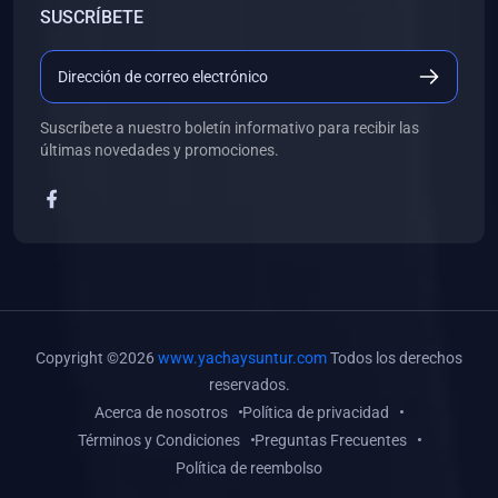
SUSCRÍBETE
(0)
Libros de Desarrollo Web y Móvil
(0)
Libros de Programación
(0)
Libros de Edición, Diseño Gráfico e Ilustración
Suscríbete a nuestro boletín informativo para recibir las
(0)
Libros de Informática
últimas novedades y promociones.
(0)
Libros de Administración, Gestión Pública y Marketing
(0)
Libros de Arquitectura e Ingeniería Civil
(0)
Libros de Ingeniería de Sistemas
(0)
Libros de Ingeniería de Software
(0)
Libros de Ciencia de Datos
Copyright ©2026
www.yachaysuntur.com
Todos los derechos
(0)
Libros de Computación Científica
reservados.
Acerca de nosotros
Política de privacidad
(0)
Libros de Mecatrónica
Términos y Condiciones
Preguntas Frecuentes
(0)
Libros de Robótica
Política de reembolso