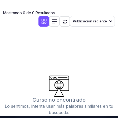
(0)
Clases en vivo por iniciarse
Mostrando 0 de 0 Resultados
(0)
Clases en vivo ya iniciadas
Publicación reciente
(0)
3. CONFERENCIAS
(0)
Conferencias por iniciar
(0)
Conferencias ya iniciadas
(0)
4. RESOLUCIÓN DE TAREAS, TRABAJOS Y PROBLEMAS
ACADÉMICOS
(0)
Banco de Preguntas
(0)
Exámenes
(0)
Tareas o trabajos de investigación ( monografías,
tesis, casos clínicos, etc.)
Curso no encontrado
(0)
Resolver tareas o preguntas, hacer trabajos
Lo sentimos, intenta usar más palabras similares en tu
académicos o de investigación (monografías y otros)
búsqueda.