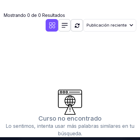
(0)
Clases en vivo por iniciarse
Mostrando 0 de 0 Resultados
(0)
Clases en vivo ya iniciadas
Publicación reciente
(0)
3. CONFERENCIAS
(0)
Conferencias por iniciar
(0)
Conferencias ya iniciadas
(0)
4. RESOLUCIÓN DE TAREAS, TRABAJOS Y PROBLEMAS
ACADÉMICOS
(0)
Banco de Preguntas
(0)
Exámenes
(0)
Tareas o trabajos de investigación ( monografías,
tesis, casos clínicos, etc.)
Curso no encontrado
(0)
Resolver tareas o preguntas, hacer trabajos
Lo sentimos, intenta usar más palabras similares en tu
académicos o de investigación (monografías y otros)
búsqueda.