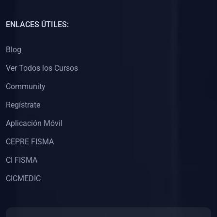
(0)
Capacitación Docentes Universitarios
ENLACES ÚTILES:
(0)
8. LIBROS
Blog
(0)
Libros de Matemáticas
Ver Todos los Cursos
(0)
Libros de Estadística
Community
(0)
Libros de Física
(0)
Libros de Química
Regístrate
(0)
Libros de Biología
Aplicación Móvil
(0)
Libros de Medicina
CEPRE FISMA
(0)
Libros de Economía
CI FISMA
(0)
Libros de Derecho
CICMEDIC
(0)
Libros de Historia
(0)
Libros de Arte y Música