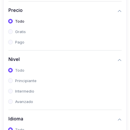
(0)
Historia
Precio
(0)
Arte y Música
Todo
(0)
Desarrollo Web
Gratis
(0)
Desarrollo Móvil
Pago
(0)
Lenguajes de Programación
(0)
Desarrollo de Videojuegos
Nivel
(0)
Edición, Diseño Gráfico e Ilustración
Todo
(0)
Informática
Principiante
(0)
Administración, Gestión Pública y Marketing
Intermedio
(0)
Arquitectura e Ingeniería Civil
Avanzado
(0)
Ingeniería de Sistemas
Idioma
(0)
Ingeniería de Software
(0)
Ciencia de Datos
Todo