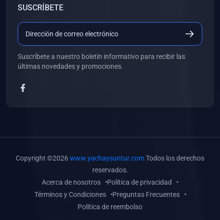
SUSCRÍBETE
(0)
Libros de Desarrollo Web y Móvil
(0)
Libros de Programación
(0)
Libros de Edición, Diseño Gráfico e Ilustración
Suscríbete a nuestro boletín informativo para recibir las
(0)
Libros de Informática
últimas novedades y promociones.
(0)
Libros de Administración, Gestión Pública y Marketing
(0)
Libros de Arquitectura e Ingeniería Civil
(0)
Libros de Ingeniería de Sistemas
(0)
Libros de Ingeniería de Software
(0)
Libros de Ciencia de Datos
Copyright ©2026
www.yachaysuntur.com
Todos los derechos
(0)
Libros de Computación Científica
reservados.
Acerca de nosotros
Política de privacidad
(0)
Libros de Mecatrónica
Términos y Condiciones
Preguntas Frecuentes
(0)
Libros de Robótica
Política de reembolso