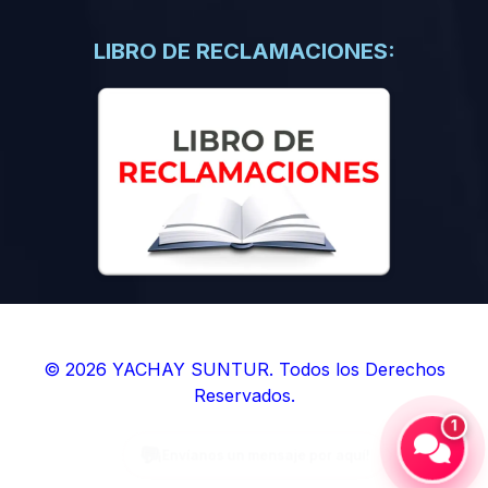
(0)
Libros de Inteligencia Artificial
(0)
Libros de Idiomas
LIBRO DE RECLAMACIONES:
(0)
9. BOLETINES
(0)
Boletines en Ciencias
(0)
Boletines en Ingenierías
(0)
Boletines en Humanidades
(0)
10. REVISTAS
(0)
Revistas en Ciencias
(0)
Revistas en Ingenierías
(0)
Revistas en Humanidades
© 2026 YACHAY SUNTUR. Todos los Derechos
Reservados.
(0)
11. SOFTWARE
1
(0)
Sistemas Operativos
(0)
Aplicaciones