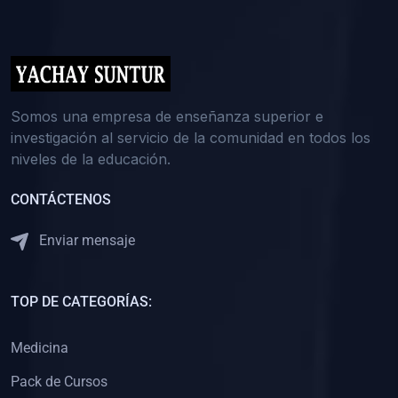
(0)
5. REFORZAMIENTO ACADÉMICO
(0)
Reforzamiento Personal
(0)
Reforzamiento Grupal
(0)
6. ASESORÍA
Somos una empresa de enseñanza superior e
investigación al servicio de la comunidad en todos los
(0)
Asesoría Educación Primaria
niveles de la educación.
(0)
Asesoría Educación Secundaria
CONTÁCTENOS
(0)
Asesoría Educación Preuniversitaria
(0)
Asesoría Educación Universitaria o Pregrado
Enviar mensaje
(0)
Asesoría Educación Postgrado
(0)
7. CAPACITACIÓN DOCENTE
TOP DE CATEGORÍAS:
(0)
Capacitación Docentes de Educación Primaria
Medicina
(0)
Capacitación Docentes de Educación Secundaria
Pack de Cursos
(0)
Capacitación Docentes de Preparación Preuniversitaria