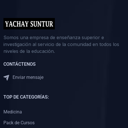
(0)
5. REFORZAMIENTO ACADÉMICO
(0)
Reforzamiento Personal
(0)
Reforzamiento Grupal
(0)
6. ASESORÍA
Somos una empresa de enseñanza superior e
investigación al servicio de la comunidad en todos los
(0)
Asesoría Educación Primaria
niveles de la educación.
(0)
Asesoría Educación Secundaria
CONTÁCTENOS
(0)
Asesoría Educación Preuniversitaria
(0)
Asesoría Educación Universitaria o Pregrado
Enviar mensaje
(0)
Asesoría Educación Postgrado
(0)
7. CAPACITACIÓN DOCENTE
TOP DE CATEGORÍAS:
(0)
Capacitación Docentes de Educación Primaria
Medicina
(0)
Capacitación Docentes de Educación Secundaria
Pack de Cursos
(0)
Capacitación Docentes de Preparación Preuniversitaria