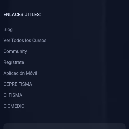
(0)
Capacitación Docentes Universitarios
ENLACES ÚTILES:
(0)
8. LIBROS
Blog
(0)
Libros de Matemáticas
Ver Todos los Cursos
(0)
Libros de Estadística
Community
(0)
Libros de Física
(0)
Libros de Química
Regístrate
(0)
Libros de Biología
Aplicación Móvil
(0)
Libros de Medicina
CEPRE FISMA
(0)
Libros de Economía
CI FISMA
(0)
Libros de Derecho
CICMEDIC
(0)
Libros de Historia
(0)
Libros de Arte y Música