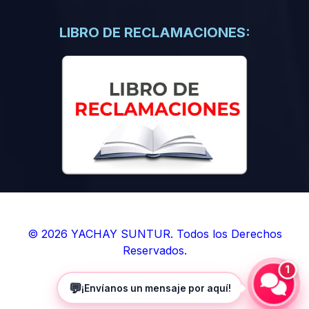
(0)
Libros de Inteligencia Artificial
(0)
Libros de Idiomas
LIBRO DE RECLAMACIONES:
(0)
9. BOLETINES
(0)
Boletines en Ciencias
(0)
Boletines en Ingenierías
(0)
Boletines en Humanidades
(0)
10. REVISTAS
(0)
Revistas en Ciencias
(0)
Revistas en Ingenierías
(0)
Revistas en Humanidades
© 2026 YACHAY SUNTUR. Todos los Derechos
Reservados.
(0)
11. SOFTWARE
1
(0)
Sistemas Operativos
💬
¡Envíanos un mensaje por aquí!
(0)
Aplicaciones