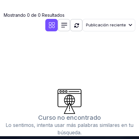
(0)
Clases en vivo por iniciarse
Mostrando 0 de 0 Resultados
(0)
Clases en vivo ya iniciadas
Publicación reciente
(0)
3. CONFERENCIAS
(0)
Conferencias por iniciar
(0)
Conferencias ya iniciadas
(0)
4. RESOLUCIÓN DE TAREAS, TRABAJOS Y PROBLEMAS
ACADÉMICOS
(0)
Banco de Preguntas
(0)
Exámenes
(0)
Tareas o trabajos de investigación ( monografías,
tesis, casos clínicos, etc.)
Curso no encontrado
(0)
Resolver tareas o preguntas, hacer trabajos
Lo sentimos, intenta usar más palabras similares en tu
académicos o de investigación (monografías y otros)
búsqueda.