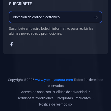
SUSCRÍBETE
(0)
Libros de Desarrollo Web y Móvil
(0)
Libros de Programación
(0)
Libros de Edición, Diseño Gráfico e Ilustración
Suscríbete a nuestro boletín informativo para recibir las
(0)
Libros de Informática
últimas novedades y promociones.
(0)
Libros de Administración, Gestión Pública y Marketing
(0)
Libros de Arquitectura e Ingeniería Civil
(0)
Libros de Ingeniería de Sistemas
(0)
Libros de Ingeniería de Software
(0)
Libros de Ciencia de Datos
Copyright ©2026
www.yachaysuntur.com
Todos los derechos
(0)
Libros de Computación Científica
reservados.
Acerca de nosotros
Política de privacidad
(0)
Libros de Mecatrónica
Términos y Condiciones
Preguntas Frecuentes
(0)
Libros de Robótica
Política de reembolso