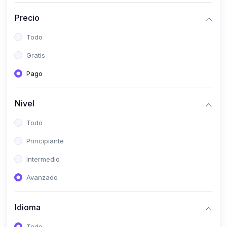
(0)
Historia
Precio
(0)
Arte y Música
Todo
(0)
Desarrollo Web
Gratis
(0)
Desarrollo Móvil
Pago
(0)
Lenguajes de Programación
(0)
Desarrollo de Videojuegos
Nivel
(0)
Edición, Diseño Gráfico e Ilustración
Todo
(0)
Informática
Principiante
(0)
Administración, Gestión Pública y Marketing
Intermedio
(0)
Arquitectura e Ingeniería Civil
Avanzado
(0)
Ingeniería de Sistemas
Idioma
(0)
Ingeniería de Software
(0)
Ciencia de Datos
Todo