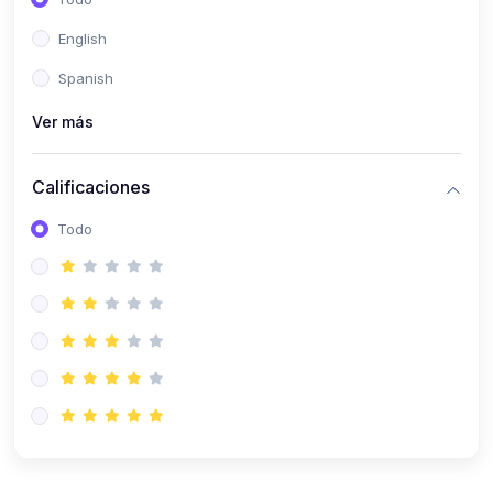
(0)
Computación Científica
English
(0)
Ingeniería Mecatrónica
Spanish
(0)
Robótica
Ver más
(0)
Inteligencia Artificial
Calificaciones
(0)
Idiomas
Todo
(0)
Lenguaje
(0)
Literatura
(0)
Filosofía
(0)
Psicología
(0)
Educación Cívica
(0)
Geografía
(0)
2. CLASES EN VIVO