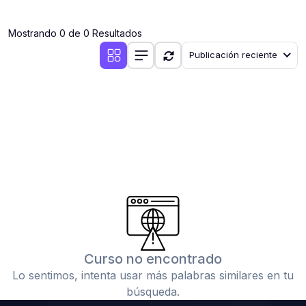
(0)
Clases en vivo por iniciarse
Mostrando 0 de 0 Resultados
(0)
Clases en vivo ya iniciadas
Publicación reciente
(0)
3. CONFERENCIAS
(0)
Conferencias por iniciar
(0)
Conferencias ya iniciadas
(0)
4. RESOLUCIÓN DE TAREAS, TRABAJOS Y PROBLEMAS
ACADÉMICOS
(0)
Banco de Preguntas
(0)
Exámenes
(0)
Tareas o trabajos de investigación ( monografías,
tesis, casos clínicos, etc.)
Curso no encontrado
(0)
Resolver tareas o preguntas, hacer trabajos
Lo sentimos, intenta usar más palabras similares en tu
académicos o de investigación (monografías y otros)
búsqueda.