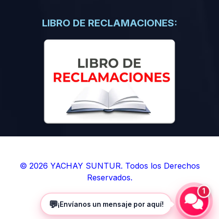
(0)
Libros de Inteligencia Artificial
(0)
Libros de Idiomas
LIBRO DE RECLAMACIONES:
(0)
9. BOLETINES
(0)
Boletines en Ciencias
(0)
Boletines en Ingenierías
(0)
Boletines en Humanidades
(0)
10. REVISTAS
(0)
Revistas en Ciencias
(0)
Revistas en Ingenierías
(0)
Revistas en Humanidades
© 2026 YACHAY SUNTUR. Todos los Derechos
Reservados.
(0)
11. SOFTWARE
1
(0)
Sistemas Operativos
💬
¡Envíanos un mensaje por aquí!
(0)
Aplicaciones