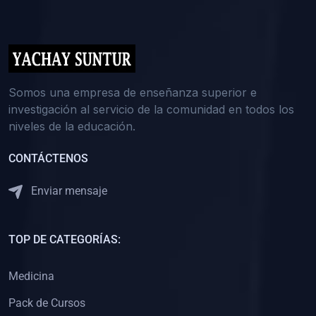
(0)
5. REFORZAMIENTO ACADÉMICO
(0)
Reforzamiento Personal
(0)
Reforzamiento Grupal
(0)
6. ASESORÍA
Somos una empresa de enseñanza superior e
investigación al servicio de la comunidad en todos los
(0)
Asesoría Educación Primaria
niveles de la educación.
(0)
Asesoría Educación Secundaria
CONTÁCTENOS
(0)
Asesoría Educación Preuniversitaria
(0)
Asesoría Educación Universitaria o Pregrado
Enviar mensaje
(0)
Asesoría Educación Postgrado
(0)
7. CAPACITACIÓN DOCENTE
TOP DE CATEGORÍAS:
(0)
Capacitación Docentes de Educación Primaria
Medicina
(0)
Capacitación Docentes de Educación Secundaria
Pack de Cursos
(0)
Capacitación Docentes de Preparación Preuniversitaria