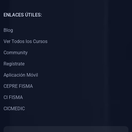
(0)
Capacitación Docentes Universitarios
ENLACES ÚTILES:
(0)
8. LIBROS
Blog
(0)
Libros de Matemáticas
Ver Todos los Cursos
(0)
Libros de Estadística
Community
(0)
Libros de Física
(0)
Libros de Química
Regístrate
(0)
Libros de Biología
Aplicación Móvil
(0)
Libros de Medicina
CEPRE FISMA
(0)
Libros de Economía
CI FISMA
(0)
Libros de Derecho
CICMEDIC
(0)
Libros de Historia
(0)
Libros de Arte y Música