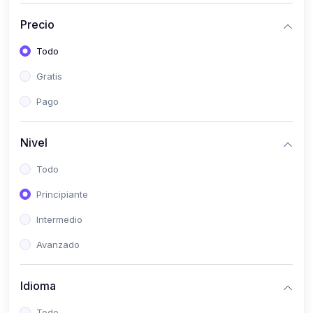
(0)
Historia
Precio
(0)
Arte y Música
Todo
(0)
Desarrollo Web
Gratis
(0)
Desarrollo Móvil
Pago
(0)
Lenguajes de Programación
(0)
Desarrollo de Videojuegos
Nivel
(0)
Edición, Diseño Gráfico e Ilustración
Todo
(0)
Informática
Principiante
(0)
Administración, Gestión Pública y Marketing
Intermedio
(0)
Arquitectura e Ingeniería Civil
Avanzado
(0)
Ingeniería de Sistemas
Idioma
(0)
Ingeniería de Software
(0)
Ciencia de Datos
Todo