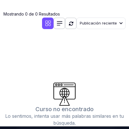
(0)
Clases en vivo por iniciarse
Mostrando 0 de 0 Resultados
(0)
Clases en vivo ya iniciadas
Publicación reciente
(0)
3. CONFERENCIAS
(0)
Conferencias por iniciar
(0)
Conferencias ya iniciadas
(0)
4. RESOLUCIÓN DE TAREAS, TRABAJOS Y PROBLEMAS
ACADÉMICOS
(0)
Banco de Preguntas
(0)
Exámenes
(0)
Tareas o trabajos de investigación ( monografías,
tesis, casos clínicos, etc.)
Curso no encontrado
(0)
Resolver tareas o preguntas, hacer trabajos
Lo sentimos, intenta usar más palabras similares en tu
académicos o de investigación (monografías y otros)
búsqueda.