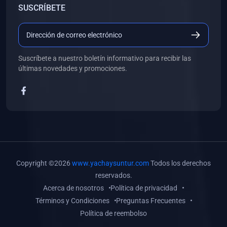
SUSCRÍBETE
(0)
Libros de Desarrollo Web y Móvil
(0)
Libros de Programación
(0)
Libros de Edición, Diseño Gráfico e Ilustración
Suscríbete a nuestro boletín informativo para recibir las
(0)
Libros de Informática
últimas novedades y promociones.
(0)
Libros de Administración, Gestión Pública y Marketing
(0)
Libros de Arquitectura e Ingeniería Civil
(0)
Libros de Ingeniería de Sistemas
(0)
Libros de Ingeniería de Software
(0)
Libros de Ciencia de Datos
Copyright ©2026
www.yachaysuntur.com
Todos los derechos
(0)
Libros de Computación Científica
reservados.
Acerca de nosotros
Política de privacidad
(0)
Libros de Mecatrónica
Términos y Condiciones
Preguntas Frecuentes
(0)
Libros de Robótica
Política de reembolso