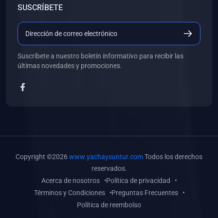
SUSCRÍBETE
(0)
Libros de Desarrollo Web y Móvil
(0)
Libros de Programación
(0)
Libros de Edición, Diseño Gráfico e Ilustración
Suscríbete a nuestro boletín informativo para recibir las
(0)
Libros de Informática
últimas novedades y promociones.
(0)
Libros de Administración, Gestión Pública y Marketing
(0)
Libros de Arquitectura e Ingeniería Civil
(0)
Libros de Ingeniería de Sistemas
(0)
Libros de Ingeniería de Software
(0)
Libros de Ciencia de Datos
Copyright ©2026
www.yachaysuntur.com
Todos los derechos
(0)
Libros de Computación Científica
reservados.
Acerca de nosotros
Política de privacidad
(0)
Libros de Mecatrónica
Términos y Condiciones
Preguntas Frecuentes
(0)
Libros de Robótica
Política de reembolso