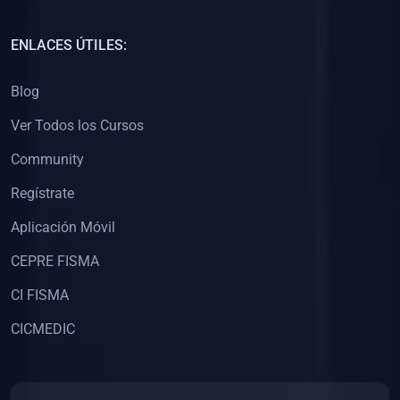
(0)
Capacitación Docentes Universitarios
ENLACES ÚTILES:
(0)
8. LIBROS
Blog
(0)
Libros de Matemáticas
Ver Todos los Cursos
(0)
Libros de Estadística
Community
(0)
Libros de Física
(0)
Libros de Química
Regístrate
(0)
Libros de Biología
Aplicación Móvil
(0)
Libros de Medicina
CEPRE FISMA
(0)
Libros de Economía
CI FISMA
(0)
Libros de Derecho
CICMEDIC
(0)
Libros de Historia
(0)
Libros de Arte y Música