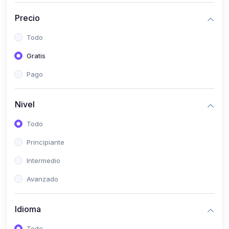
(0)
Historia
Precio
(0)
Arte y Música
Todo
(0)
Desarrollo Web
Gratis
(0)
Desarrollo Móvil
Pago
(0)
Lenguajes de Programación
(0)
Desarrollo de Videojuegos
Nivel
(0)
Edición, Diseño Gráfico e Ilustración
Todo
(0)
Informática
Principiante
(0)
Administración, Gestión Pública y Marketing
Intermedio
(0)
Arquitectura e Ingeniería Civil
Avanzado
(0)
Ingeniería de Sistemas
Idioma
(0)
Ingeniería de Software
(0)
Ciencia de Datos
Todo