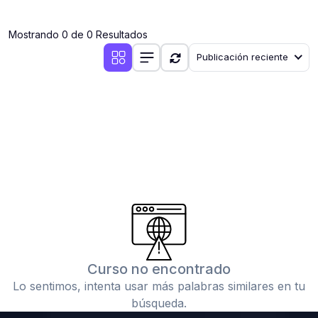
(0)
Clases en vivo por iniciarse
Mostrando 0 de 0 Resultados
(0)
Clases en vivo ya iniciadas
Publicación reciente
(0)
3. CONFERENCIAS
(0)
Conferencias por iniciar
(0)
Conferencias ya iniciadas
(0)
4. RESOLUCIÓN DE TAREAS, TRABAJOS Y PROBLEMAS
ACADÉMICOS
(0)
Banco de Preguntas
(0)
Exámenes
(0)
Tareas o trabajos de investigación ( monografías,
tesis, casos clínicos, etc.)
Curso no encontrado
(0)
Resolver tareas o preguntas, hacer trabajos
Lo sentimos, intenta usar más palabras similares en tu
académicos o de investigación (monografías y otros)
búsqueda.