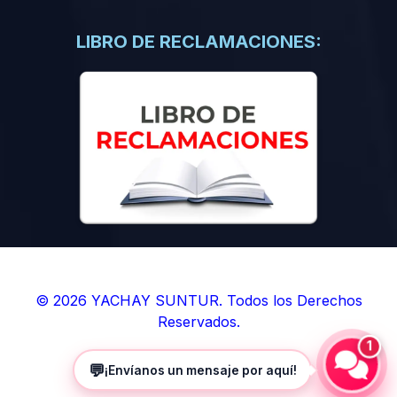
(0)
Libros de Inteligencia Artificial
(0)
Libros de Idiomas
LIBRO DE RECLAMACIONES:
(0)
9. BOLETINES
(0)
Boletines en Ciencias
(0)
Boletines en Ingenierías
(0)
Boletines en Humanidades
(0)
10. REVISTAS
(0)
Revistas en Ciencias
(0)
Revistas en Ingenierías
(0)
Revistas en Humanidades
© 2026 YACHAY SUNTUR. Todos los Derechos
Reservados.
(0)
11. SOFTWARE
1
(0)
Sistemas Operativos
💬
¡Envíanos un mensaje por aquí!
(0)
Aplicaciones