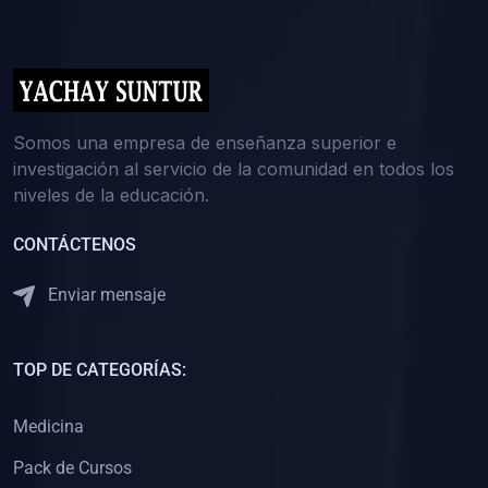
(0)
5. REFORZAMIENTO ACADÉMICO
(0)
Reforzamiento Personal
(0)
Reforzamiento Grupal
(0)
6. ASESORÍA
Somos una empresa de enseñanza superior e
investigación al servicio de la comunidad en todos los
(0)
Asesoría Educación Primaria
niveles de la educación.
(0)
Asesoría Educación Secundaria
CONTÁCTENOS
(0)
Asesoría Educación Preuniversitaria
(0)
Asesoría Educación Universitaria o Pregrado
Enviar mensaje
(0)
Asesoría Educación Postgrado
(0)
7. CAPACITACIÓN DOCENTE
TOP DE CATEGORÍAS:
(0)
Capacitación Docentes de Educación Primaria
Medicina
(0)
Capacitación Docentes de Educación Secundaria
Pack de Cursos
(0)
Capacitación Docentes de Preparación Preuniversitaria