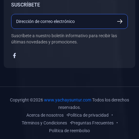
SUSCRÍBETE
(0)
Libros de Desarrollo Web y Móvil
(0)
Libros de Programación
(0)
Libros de Edición, Diseño Gráfico e Ilustración
Suscríbete a nuestro boletín informativo para recibir las
(0)
Libros de Informática
últimas novedades y promociones.
(0)
Libros de Administración, Gestión Pública y Marketing
(0)
Libros de Arquitectura e Ingeniería Civil
(0)
Libros de Ingeniería de Sistemas
(0)
Libros de Ingeniería de Software
(0)
Libros de Ciencia de Datos
Copyright ©2026
www.yachaysuntur.com
Todos los derechos
(0)
Libros de Computación Científica
reservados.
Acerca de nosotros
Política de privacidad
(0)
Libros de Mecatrónica
Términos y Condiciones
Preguntas Frecuentes
(0)
Libros de Robótica
Política de reembolso