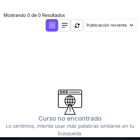
(0)
Clases en vivo por iniciarse
Mostrando 0 de 0 Resultados
(0)
Clases en vivo ya iniciadas
Publicación reciente
(0)
3. CONFERENCIAS
(0)
Conferencias por iniciar
(0)
Conferencias ya iniciadas
(0)
4. RESOLUCIÓN DE TAREAS, TRABAJOS Y PROBLEMAS
ACADÉMICOS
(0)
Banco de Preguntas
(0)
Exámenes
(0)
Tareas o trabajos de investigación ( monografías,
tesis, casos clínicos, etc.)
Curso no encontrado
(0)
Resolver tareas o preguntas, hacer trabajos
Lo sentimos, intenta usar más palabras similares en tu
académicos o de investigación (monografías y otros)
búsqueda.