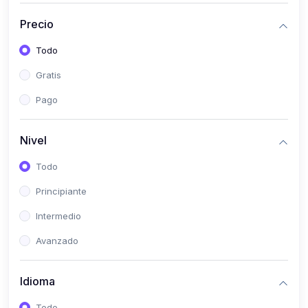
(0)
Historia
Precio
(0)
Arte y Música
Todo
(0)
Desarrollo Web
Gratis
(0)
Desarrollo Móvil
Pago
(0)
Lenguajes de Programación
(0)
Desarrollo de Videojuegos
Nivel
(0)
Edición, Diseño Gráfico e Ilustración
Todo
(0)
Informática
Principiante
(0)
Administración, Gestión Pública y Marketing
Intermedio
(0)
Arquitectura e Ingeniería Civil
Avanzado
(0)
Ingeniería de Sistemas
Idioma
(0)
Ingeniería de Software
(0)
Ciencia de Datos
Todo