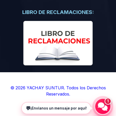
(0)
Libros de Inteligencia Artificial
(0)
Libros de Idiomas
LIBRO DE RECLAMACIONES:
(0)
9. BOLETINES
(0)
Boletines en Ciencias
(0)
Boletines en Ingenierías
(0)
Boletines en Humanidades
(0)
10. REVISTAS
(0)
Revistas en Ciencias
(0)
Revistas en Ingenierías
(0)
Revistas en Humanidades
© 2026 YACHAY SUNTUR. Todos los Derechos
Reservados.
(0)
11. SOFTWARE
1
(0)
Sistemas Operativos
💬
¡Envíanos un mensaje por aquí!
(0)
Aplicaciones