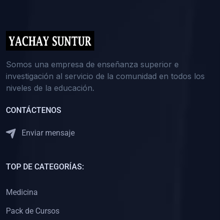
(0)
5. REFORZAMIENTO ACADÉMICO
(0)
Reforzamiento Personal
(0)
Reforzamiento Grupal
(0)
6. ASESORÍA
Somos una empresa de enseñanza superior e
investigación al servicio de la comunidad en todos los
(0)
Asesoría Educación Primaria
niveles de la educación.
(0)
Asesoría Educación Secundaria
CONTÁCTENOS
(0)
Asesoría Educación Preuniversitaria
(0)
Asesoría Educación Universitaria o Pregrado
Enviar mensaje
(0)
Asesoría Educación Postgrado
(0)
7. CAPACITACIÓN DOCENTE
TOP DE CATEGORÍAS:
(0)
Capacitación Docentes de Educación Primaria
Medicina
(0)
Capacitación Docentes de Educación Secundaria
Pack de Cursos
(0)
Capacitación Docentes de Preparación Preuniversitaria