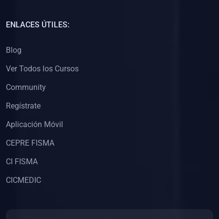
(0)
Capacitación Docentes Universitarios
ENLACES ÚTILES:
(0)
8. LIBROS
Blog
(0)
Libros de Matemáticas
Ver Todos los Cursos
(0)
Libros de Estadística
Community
(0)
Libros de Física
(0)
Libros de Química
Regístrate
(0)
Libros de Biología
Aplicación Móvil
(0)
Libros de Medicina
CEPRE FISMA
(0)
Libros de Economía
CI FISMA
(0)
Libros de Derecho
CICMEDIC
(0)
Libros de Historia
(0)
Libros de Arte y Música