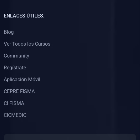
(0)
Capacitación Docentes Universitarios
ENLACES ÚTILES:
(0)
8. LIBROS
Blog
(0)
Libros de Matemáticas
Ver Todos los Cursos
(0)
Libros de Estadística
Community
(0)
Libros de Física
(0)
Libros de Química
Regístrate
(0)
Libros de Biología
Aplicación Móvil
(0)
Libros de Medicina
CEPRE FISMA
(0)
Libros de Economía
CI FISMA
(0)
Libros de Derecho
CICMEDIC
(0)
Libros de Historia
(0)
Libros de Arte y Música