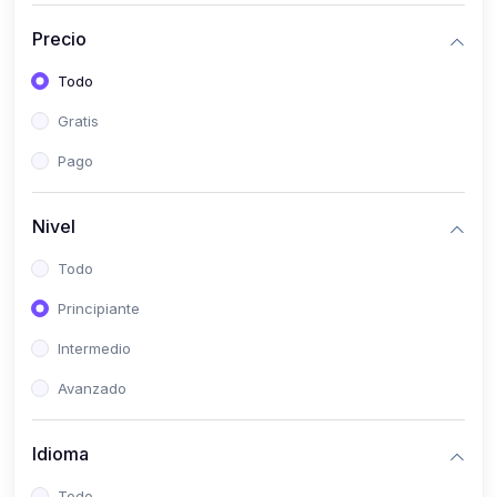
(0)
Historia
Precio
(0)
Arte y Música
Todo
(0)
Desarrollo Web
Gratis
(0)
Desarrollo Móvil
Pago
(0)
Lenguajes de Programación
(0)
Desarrollo de Videojuegos
Nivel
(0)
Edición, Diseño Gráfico e Ilustración
Todo
(0)
Informática
Principiante
(0)
Administración, Gestión Pública y Marketing
Intermedio
(0)
Arquitectura e Ingeniería Civil
Avanzado
(0)
Ingeniería de Sistemas
Idioma
(0)
Ingeniería de Software
(0)
Ciencia de Datos
Todo