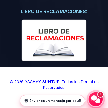
(0)
Libros de Inteligencia Artificial
(0)
Libros de Idiomas
LIBRO DE RECLAMACIONES:
(0)
9. BOLETINES
(0)
Boletines en Ciencias
(0)
Boletines en Ingenierías
(0)
Boletines en Humanidades
(0)
10. REVISTAS
(0)
Revistas en Ciencias
(0)
Revistas en Ingenierías
(0)
Revistas en Humanidades
© 2026 YACHAY SUNTUR. Todos los Derechos
Reservados.
(0)
11. SOFTWARE
1
(0)
Sistemas Operativos
💬
¡Envíanos un mensaje por aquí!
(0)
Aplicaciones