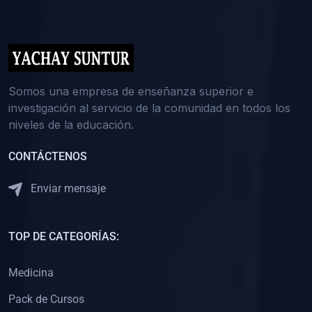
(0)
5. REFORZAMIENTO ACADÉMICO
(0)
Reforzamiento Personal
(0)
Reforzamiento Grupal
(0)
6. ASESORÍA
Somos una empresa de enseñanza superior e
investigación al servicio de la comunidad en todos los
(0)
Asesoría Educación Primaria
niveles de la educación.
(0)
Asesoría Educación Secundaria
CONTÁCTENOS
(0)
Asesoría Educación Preuniversitaria
(0)
Asesoría Educación Universitaria o Pregrado
Enviar mensaje
(0)
Asesoría Educación Postgrado
(0)
7. CAPACITACIÓN DOCENTE
TOP DE CATEGORÍAS:
(0)
Capacitación Docentes de Educación Primaria
Medicina
(0)
Capacitación Docentes de Educación Secundaria
Pack de Cursos
(0)
Capacitación Docentes de Preparación Preuniversitaria