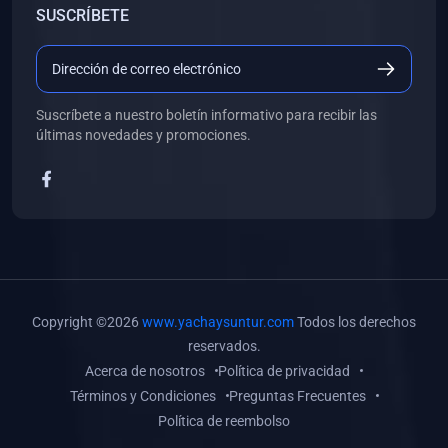
SUSCRÍBETE
(0)
Libros de Desarrollo Web y Móvil
(0)
Libros de Programación
(0)
Libros de Edición, Diseño Gráfico e Ilustración
Suscríbete a nuestro boletín informativo para recibir las
(0)
Libros de Informática
últimas novedades y promociones.
(0)
Libros de Administración, Gestión Pública y Marketing
(0)
Libros de Arquitectura e Ingeniería Civil
(0)
Libros de Ingeniería de Sistemas
(0)
Libros de Ingeniería de Software
(0)
Libros de Ciencia de Datos
Copyright ©2026
www.yachaysuntur.com
Todos los derechos
(0)
Libros de Computación Científica
reservados.
Acerca de nosotros
Política de privacidad
(0)
Libros de Mecatrónica
Términos y Condiciones
Preguntas Frecuentes
(0)
Libros de Robótica
Política de reembolso