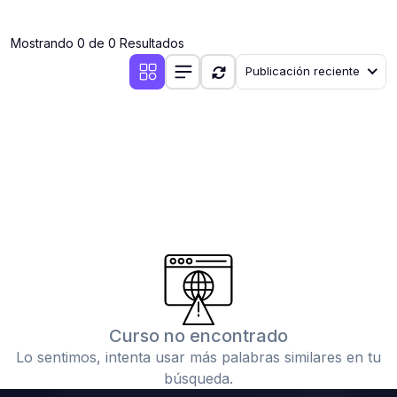
(0)
Clases en vivo por iniciarse
Mostrando 0 de 0 Resultados
(0)
Clases en vivo ya iniciadas
Publicación reciente
(0)
3. CONFERENCIAS
(0)
Conferencias por iniciar
(0)
Conferencias ya iniciadas
(0)
4. RESOLUCIÓN DE TAREAS, TRABAJOS Y PROBLEMAS
ACADÉMICOS
(0)
Banco de Preguntas
(0)
Exámenes
(0)
Tareas o trabajos de investigación ( monografías,
tesis, casos clínicos, etc.)
Curso no encontrado
(0)
Resolver tareas o preguntas, hacer trabajos
Lo sentimos, intenta usar más palabras similares en tu
académicos o de investigación (monografías y otros)
búsqueda.