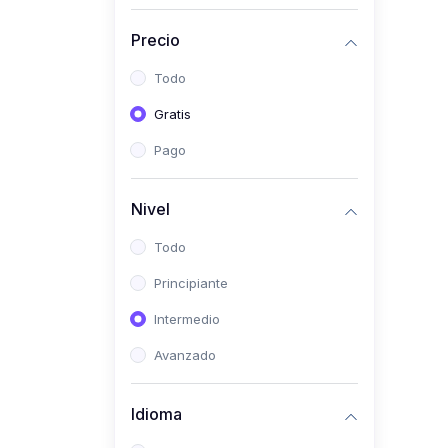
(0)
Historia
Precio
(0)
Arte y Música
Todo
(0)
Desarrollo Web
Gratis
(0)
Desarrollo Móvil
Pago
(0)
Lenguajes de
Programación
Nivel
(0)
Desarrollo de Videojuegos
Todo
(0)
Edición, Diseño Gráfico e
Principiante
Ilustración
(0)
Intermedio
Informática
(0)
Avanzado
Administración, Gestión
Pública y Marketing
Idioma
(0)
Arquitectura e Ingeniería
Civil