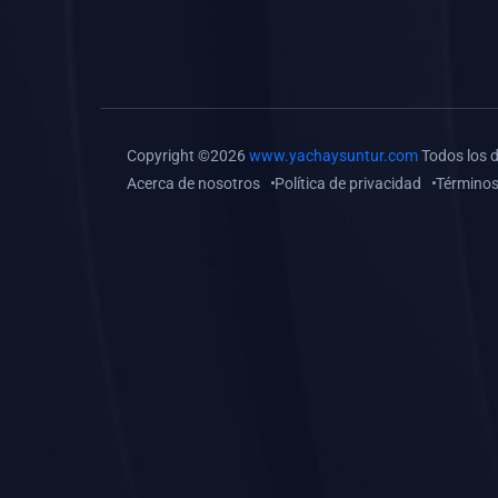
(0)
Tareas o trabajos de
investigación (
monografías, tesis, casos
clínicos, etc.)
(0)
Resolver tareas o
Copyright ©2026
www.yachaysuntur.com
Todos los 
preguntas, hacer trabajos
Acerca de nosotros
Política de privacidad
Términos
académicos o de
investigación (monografías
y otros)
(0)
5. REFORZAMIENTO
ACADÉMICO
(0)
Reforzamiento Personal
(0)
Reforzamiento Grupal
(0)
6. ASESORÍA
(0)
Asesoría Educación
Primaria