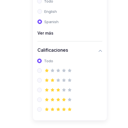
Todo
(0)
Ingeniería de Sistemas
English
(0)
Ingeniería de Software
Spanish
(0)
Ciencia de Datos
Ver más
(0)
Computación Científica
(0)
Ingeniería Mecatrónica
Calificaciones
(0)
Robótica
Todo
(0)
Inteligencia Artificial
(0)
Idiomas
(0)
Lenguaje
(0)
Literatura
(0)
Filosofía
(0)
Psicología