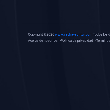
(0)
Tareas o trabajos de
investigación (
monografías, tesis, casos
clínicos, etc.)
(0)
Resolver tareas o
Copyright ©2026
www.yachaysuntur.com
Todos los 
preguntas, hacer trabajos
Acerca de nosotros
Política de privacidad
Términos
académicos o de
investigación (monografías
y otros)
(0)
5. REFORZAMIENTO
ACADÉMICO
(0)
Reforzamiento Personal
(0)
Reforzamiento Grupal
(0)
6. ASESORÍA
(0)
Asesoría Educación
Primaria