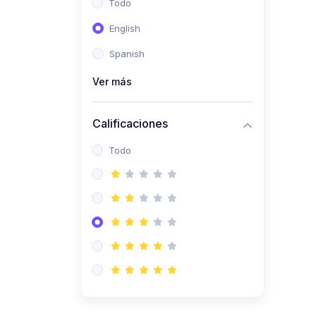
Todo
(0)
Ingeniería de Sistemas
English
(0)
Ingeniería de Software
Spanish
(0)
Ciencia de Datos
Ver más
(0)
Computación Científica
(0)
Ingeniería Mecatrónica
Calificaciones
(0)
Robótica
Todo
(0)
Inteligencia Artificial
(0)
Idiomas
(0)
Lenguaje
(0)
Literatura
(0)
Filosofía
(0)
Psicología