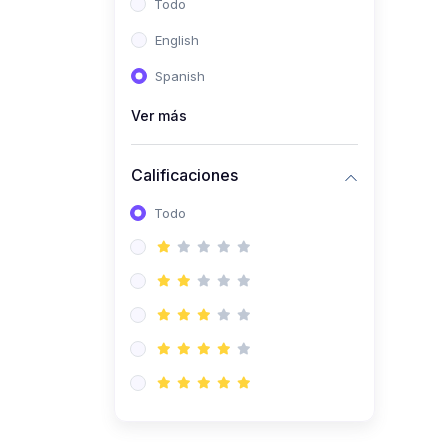
Todo
(0)
Ingeniería de Sistemas
English
(0)
Ingeniería de Software
Spanish
(0)
Ciencia de Datos
Ver más
(0)
Computación Científica
(0)
Ingeniería Mecatrónica
Calificaciones
(0)
Robótica
Todo
(0)
Inteligencia Artificial
(0)
Idiomas
(0)
Lenguaje
(0)
Literatura
(0)
Filosofía
(0)
Psicología