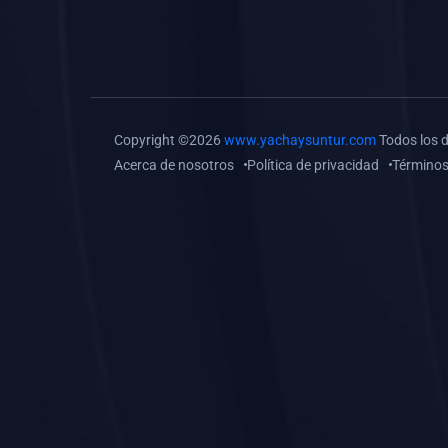
(0)
Tareas o trabajos de
investigación (
monografías, tesis, casos
clínicos, etc.)
(0)
Resolver tareas o
Copyright ©2026
www.yachaysuntur.com
Todos los 
preguntas, hacer trabajos
Acerca de nosotros
Política de privacidad
Términos
académicos o de
investigación (monografías
y otros)
(0)
5. REFORZAMIENTO
ACADÉMICO
(0)
Reforzamiento Personal
(0)
Reforzamiento Grupal
(0)
6. ASESORÍA
(0)
Asesoría Educación
Primaria