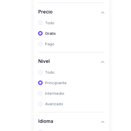
(0)
Historia
Precio
(0)
Arte y Música
Todo
(0)
Desarrollo Web
Gratis
(0)
Desarrollo Móvil
Pago
(0)
Lenguajes de
Programación
Nivel
(0)
Desarrollo de Videojuegos
Todo
(0)
Edición, Diseño Gráfico e
Principiante
Ilustración
(0)
Intermedio
Informática
(0)
Avanzado
Administración, Gestión
Pública y Marketing
Idioma
(0)
Arquitectura e Ingeniería
Civil