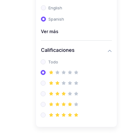
(0)
Ingeniería de Sistemas
English
(0)
Ingeniería de Software
Spanish
(0)
Ciencia de Datos
Ver más
(0)
Computación Científica
(0)
Ingeniería Mecatrónica
Calificaciones
(0)
Robótica
Todo
(0)
Inteligencia Artificial
(0)
Idiomas
(0)
Lenguaje
(0)
Literatura
(0)
Filosofía
(0)
Psicología
(0)
Educación Cívica