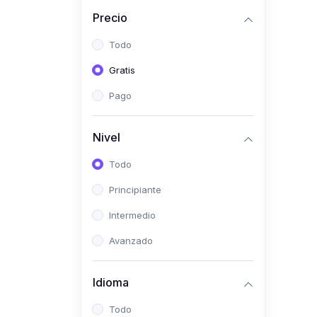
(0)
Historia
Precio
(0)
Arte y Música
Todo
(0)
Desarrollo Web
Gratis
(0)
Desarrollo Móvil
Pago
(0)
Lenguajes de
Programación
Nivel
(0)
Desarrollo de Videojuegos
Todo
(0)
Edición, Diseño Gráfico e
Principiante
Ilustración
(0)
Intermedio
Informática
(0)
Avanzado
Administración, Gestión
Pública y Marketing
Idioma
(0)
Arquitectura e Ingeniería
Civil
Todo