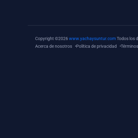
investigación (
monografías, tesis, casos
clínicos, etc.)
(0)
Resolver tareas o
Copyright ©2026
www.yachaysuntur.com
Todos los 
preguntas, hacer trabajos
Acerca de nosotros
Política de privacidad
Términos
académicos o de
investigación (monografías
y otros)
(0)
5. REFORZAMIENTO
ACADÉMICO
(0)
Reforzamiento Personal
(0)
Reforzamiento Grupal
(0)
6. ASESORÍA
(0)
Asesoría Educación
Primaria