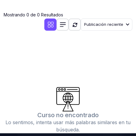
(0)
Clases en vivo por iniciarse
Mostrando 0 de 0 Resultados
(0)
Clases en vivo ya iniciadas
Publicación reciente
(0)
3. CONFERENCIAS
(0)
Conferencias por iniciar
(0)
Conferencias ya iniciadas
(0)
4. RESOLUCIÓN DE TAREAS, TRABAJOS Y PROBLEMAS
ACADÉMICOS
(0)
Banco de Preguntas
(0)
Exámenes
(0)
Tareas o trabajos de investigación ( monografías,
tesis, casos clínicos, etc.)
Curso no encontrado
(0)
Resolver tareas o preguntas, hacer trabajos
Lo sentimos, intenta usar más palabras similares en tu
académicos o de investigación (monografías y otros)
búsqueda.