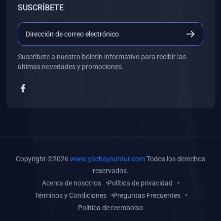
SUSCRÍBETE
(0)
Libros de Desarrollo Web y Móvil
(0)
Libros de Programación
(0)
Libros de Edición, Diseño Gráfico e Ilustración
Suscríbete a nuestro boletín informativo para recibir las
(0)
Libros de Informática
últimas novedades y promociones.
(0)
Libros de Administración, Gestión Pública y Marketing
(0)
Libros de Arquitectura e Ingeniería Civil
(0)
Libros de Ingeniería de Sistemas
(0)
Libros de Ingeniería de Software
(0)
Libros de Ciencia de Datos
Copyright ©2026
www.yachaysuntur.com
Todos los derechos
(0)
Libros de Computación Científica
reservados.
Acerca de nosotros
Política de privacidad
(0)
Libros de Mecatrónica
Términos y Condiciones
Preguntas Frecuentes
(0)
Libros de Robótica
Política de reembolso