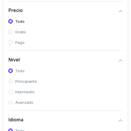
(0)
Historia
Precio
(0)
Arte y Música
Todo
(0)
Desarrollo Web
Gratis
(0)
Desarrollo Móvil
Pago
(0)
Lenguajes de Programación
(0)
Desarrollo de Videojuegos
Nivel
(0)
Edición, Diseño Gráfico e Ilustración
Todo
(0)
Informática
Principiante
(0)
Administración, Gestión Pública y Marketing
Intermedio
(0)
Arquitectura e Ingeniería Civil
Avanzado
(0)
Ingeniería de Sistemas
Idioma
(0)
Ingeniería de Software
(0)
Ciencia de Datos
Todo