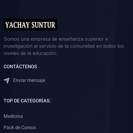
(0)
5. REFORZAMIENTO ACADÉMICO
(0)
Reforzamiento Personal
(0)
Reforzamiento Grupal
(0)
6. ASESORÍA
Somos una empresa de enseñanza superior e
investigación al servicio de la comunidad en todos los
(0)
Asesoría Educación Primaria
niveles de la educación.
(0)
Asesoría Educación Secundaria
CONTÁCTENOS
(0)
Asesoría Educación Preuniversitaria
(0)
Asesoría Educación Universitaria o Pregrado
Enviar mensaje
(0)
Asesoría Educación Postgrado
(0)
7. CAPACITACIÓN DOCENTE
TOP DE CATEGORÍAS:
(0)
Capacitación Docentes de Educación Primaria
Medicina
(0)
Capacitación Docentes de Educación Secundaria
Pack de Cursos
(0)
Capacitación Docentes de Preparación Preuniversitaria