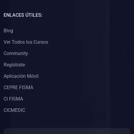
(0)
Capacitación Docentes Universitarios
ENLACES ÚTILES:
(0)
8. LIBROS
Blog
(0)
Libros de Matemáticas
Ver Todos los Cursos
(0)
Libros de Estadística
Community
(0)
Libros de Física
(0)
Libros de Química
Regístrate
(0)
Libros de Biología
Aplicación Móvil
(0)
Libros de Medicina
CEPRE FISMA
(0)
Libros de Economía
CI FISMA
(0)
Libros de Derecho
CICMEDIC
(0)
Libros de Historia
(0)
Libros de Arte y Música