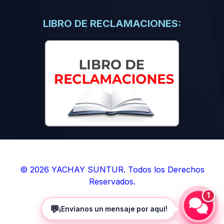
(0)
Libros de Inteligencia Artificial
(0)
Libros de Idiomas
LIBRO DE RECLAMACIONES:
(0)
9. BOLETINES
(0)
Boletines en Ciencias
(0)
Boletines en Ingenierías
(0)
Boletines en Humanidades
(0)
10. REVISTAS
(0)
Revistas en Ciencias
(0)
Revistas en Ingenierías
(0)
Revistas en Humanidades
© 2026 YACHAY SUNTUR. Todos los Derechos
Reservados.
(0)
11. SOFTWARE
1
(0)
Sistemas Operativos
💬
¡Envíanos un mensaje por aquí!
(0)
Aplicaciones