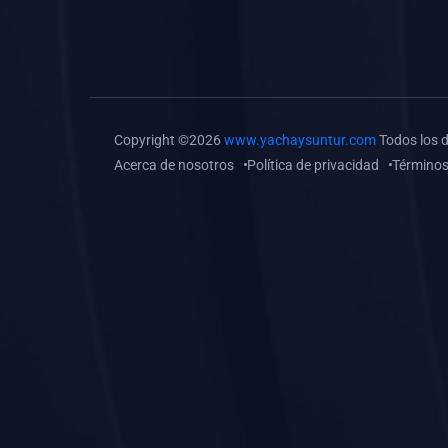
(0)
Tareas o trabajos de
investigación (
monografías, tesis, casos
clínicos, etc.)
(0)
Resolver tareas o
Copyright ©2026
www.yachaysuntur.com
Todos los 
preguntas, hacer trabajos
Acerca de nosotros
Política de privacidad
Términos
académicos o de
investigación (monografías
y otros)
(0)
5. REFORZAMIENTO
ACADÉMICO
(0)
Reforzamiento Personal
(0)
Reforzamiento Grupal
(0)
6. ASESORÍA
(0)
Asesoría Educación
Primaria