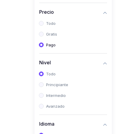
(0)
Historia
Precio
(0)
Arte y Música
Todo
(0)
Desarrollo Web
Gratis
(0)
Desarrollo Móvil
Pago
(0)
Lenguajes de
Programación
Nivel
(0)
Desarrollo de Videojuegos
Todo
(0)
Edición, Diseño Gráfico e
Principiante
Ilustración
(0)
Intermedio
Informática
(0)
Avanzado
Administración, Gestión
Pública y Marketing
Idioma
(0)
Arquitectura e Ingeniería
Civil