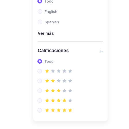
Todo
(0)
Ingeniería de Sistemas
English
(0)
Ingeniería de Software
Spanish
(0)
Ciencia de Datos
Ver más
(0)
Computación Científica
(0)
Ingeniería Mecatrónica
Calificaciones
(0)
Robótica
Todo
(0)
Inteligencia Artificial
(0)
Idiomas
(0)
Lenguaje
(0)
Literatura
(0)
Filosofía
(0)
Psicología