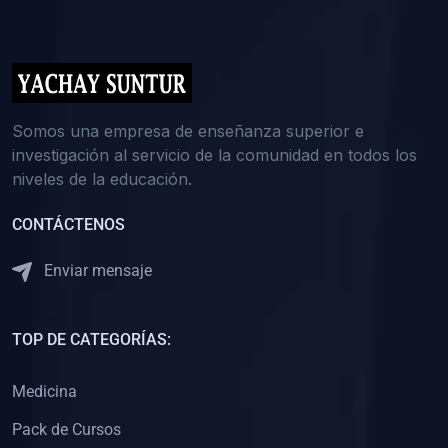
(0)
5. REFORZAMIENTO ACADÉMICO
(0)
Reforzamiento Personal
(0)
Reforzamiento Grupal
(0)
6. ASESORÍA
Somos una empresa de enseñanza superior e
investigación al servicio de la comunidad en todos los
(0)
Asesoría Educación Primaria
niveles de la educación.
(0)
Asesoría Educación Secundaria
CONTÁCTENOS
(0)
Asesoría Educación Preuniversitaria
(0)
Asesoría Educación Universitaria o Pregrado
Enviar mensaje
(0)
Asesoría Educación Postgrado
(0)
7. CAPACITACIÓN DOCENTE
TOP DE CATEGORÍAS:
(0)
Capacitación Docentes de Educación Primaria
Medicina
(0)
Capacitación Docentes de Educación Secundaria
Pack de Cursos
(0)
Capacitación Docentes de Preparación Preuniversitaria