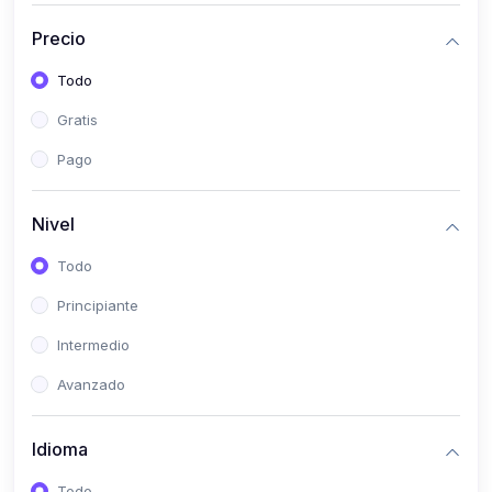
(0)
Historia
Precio
(0)
Arte y Música
Todo
(0)
Desarrollo Web
Gratis
(0)
Desarrollo Móvil
Pago
(0)
Lenguajes de Programación
(0)
Desarrollo de Videojuegos
Nivel
(0)
Edición, Diseño Gráfico e Ilustración
Todo
(0)
Informática
Principiante
(0)
Administración, Gestión Pública y Marketing
Intermedio
(0)
Arquitectura e Ingeniería Civil
Avanzado
(0)
Ingeniería de Sistemas
Idioma
(0)
Ingeniería de Software
(0)
Ciencia de Datos
Todo