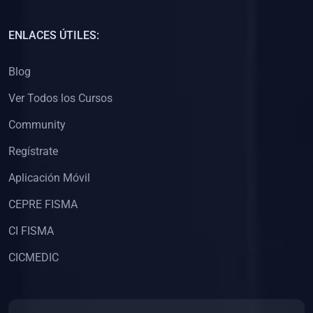
(0)
Capacitación Docentes Universitarios
ENLACES ÚTILES:
(0)
8. LIBROS
Blog
(0)
Libros de Matemáticas
Ver Todos los Cursos
(0)
Libros de Estadística
Community
(0)
Libros de Física
(0)
Libros de Química
Regístrate
(0)
Libros de Biología
Aplicación Móvil
(0)
Libros de Medicina
CEPRE FISMA
(0)
Libros de Economía
CI FISMA
(0)
Libros de Derecho
CICMEDIC
(0)
Libros de Historia
(0)
Libros de Arte y Música