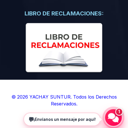
(0)
Libros de Inteligencia Artificial
(0)
Libros de Idiomas
LIBRO DE RECLAMACIONES:
(0)
9. BOLETINES
(0)
Boletines en Ciencias
(0)
Boletines en Ingenierías
(0)
Boletines en Humanidades
(0)
10. REVISTAS
(0)
Revistas en Ciencias
(0)
Revistas en Ingenierías
(0)
Revistas en Humanidades
© 2026 YACHAY SUNTUR. Todos los Derechos
Reservados.
(0)
11. SOFTWARE
1
(0)
Sistemas Operativos
💬
¡Envíanos un mensaje por aquí!
(0)
Aplicaciones