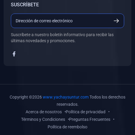
SUSCRÍBETE
(0)
Libros de Desarrollo Web y Móvil
(0)
Libros de Programación
(0)
Libros de Edición, Diseño Gráfico e Ilustración
Suscríbete a nuestro boletín informativo para recibir las
(0)
Libros de Informática
últimas novedades y promociones.
(0)
Libros de Administración, Gestión Pública y Marketing
(0)
Libros de Arquitectura e Ingeniería Civil
(0)
Libros de Ingeniería de Sistemas
(0)
Libros de Ingeniería de Software
(0)
Libros de Ciencia de Datos
Copyright ©2026
www.yachaysuntur.com
Todos los derechos
(0)
Libros de Computación Científica
reservados.
Acerca de nosotros
Política de privacidad
(0)
Libros de Mecatrónica
Términos y Condiciones
Preguntas Frecuentes
(0)
Libros de Robótica
Política de reembolso