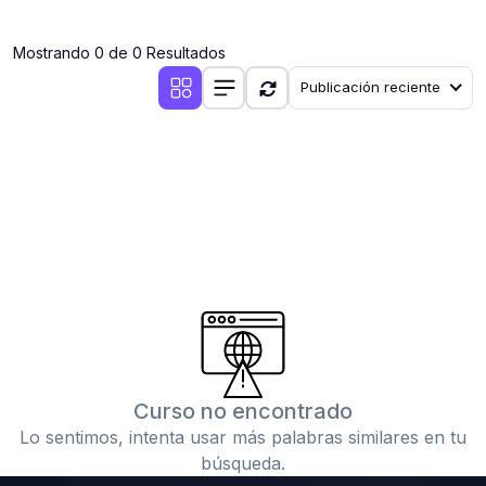
(0)
Clases en vivo por iniciarse
Mostrando 0 de 0 Resultados
(0)
Clases en vivo ya iniciadas
Publicación reciente
(0)
3. CONFERENCIAS
(0)
Conferencias por iniciar
(0)
Conferencias ya iniciadas
(0)
4. RESOLUCIÓN DE TAREAS, TRABAJOS Y PROBLEMAS
ACADÉMICOS
(0)
Banco de Preguntas
(0)
Exámenes
(0)
Tareas o trabajos de investigación ( monografías,
tesis, casos clínicos, etc.)
Curso no encontrado
(0)
Resolver tareas o preguntas, hacer trabajos
Lo sentimos, intenta usar más palabras similares en tu
académicos o de investigación (monografías y otros)
búsqueda.