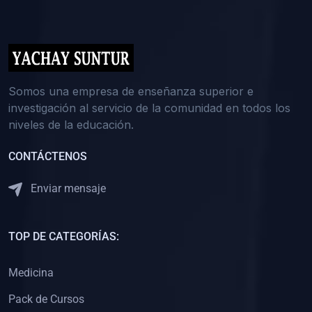
(0)
5. REFORZAMIENTO ACADÉMICO
(0)
Reforzamiento Personal
(0)
Reforzamiento Grupal
(0)
6. ASESORÍA
Somos una empresa de enseñanza superior e
investigación al servicio de la comunidad en todos los
(0)
Asesoría Educación Primaria
niveles de la educación.
(0)
Asesoría Educación Secundaria
CONTÁCTENOS
(0)
Asesoría Educación Preuniversitaria
(0)
Asesoría Educación Universitaria o Pregrado
Enviar mensaje
(0)
Asesoría Educación Postgrado
(0)
7. CAPACITACIÓN DOCENTE
TOP DE CATEGORÍAS:
(0)
Capacitación Docentes de Educación Primaria
Medicina
(0)
Capacitación Docentes de Educación Secundaria
Pack de Cursos
(0)
Capacitación Docentes de Preparación Preuniversitaria