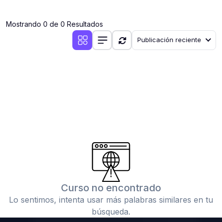
(0)
Clases en vivo por iniciarse
Mostrando 0 de 0 Resultados
(0)
Clases en vivo ya iniciadas
Publicación reciente
(0)
3. CONFERENCIAS
(0)
Conferencias por iniciar
(0)
Conferencias ya iniciadas
(0)
4. RESOLUCIÓN DE TAREAS, TRABAJOS Y PROBLEMAS
ACADÉMICOS
(0)
Banco de Preguntas
(0)
Exámenes
(0)
Tareas o trabajos de investigación ( monografías,
tesis, casos clínicos, etc.)
Curso no encontrado
(0)
Resolver tareas o preguntas, hacer trabajos
Lo sentimos, intenta usar más palabras similares en tu
académicos o de investigación (monografías y otros)
búsqueda.