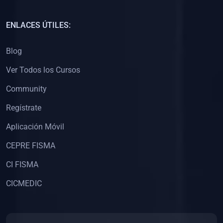
(0)
Capacitación Docentes Universitarios
ENLACES ÚTILES:
(0)
8. LIBROS
Blog
(0)
Libros de Matemáticas
Ver Todos los Cursos
(0)
Libros de Estadística
Community
(0)
Libros de Física
(0)
Libros de Química
Regístrate
(0)
Libros de Biología
Aplicación Móvil
(0)
Libros de Medicina
CEPRE FISMA
(0)
Libros de Economía
CI FISMA
(0)
Libros de Derecho
CICMEDIC
(0)
Libros de Historia
(0)
Libros de Arte y Música