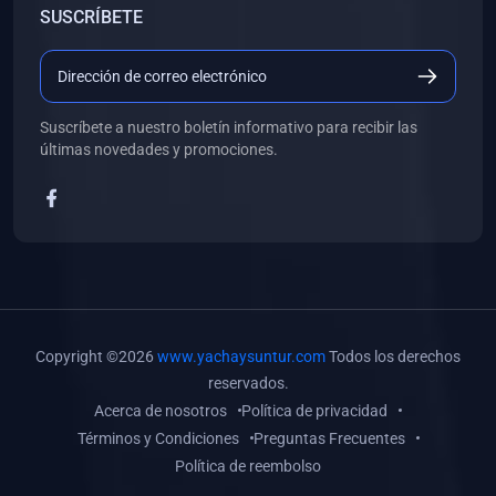
SUSCRÍBETE
(0)
Libros de Desarrollo Web y Móvil
(0)
Libros de Programación
(0)
Libros de Edición, Diseño Gráfico e Ilustración
Suscríbete a nuestro boletín informativo para recibir las
(0)
Libros de Informática
últimas novedades y promociones.
(0)
Libros de Administración, Gestión Pública y Marketing
(0)
Libros de Arquitectura e Ingeniería Civil
(0)
Libros de Ingeniería de Sistemas
(0)
Libros de Ingeniería de Software
(0)
Libros de Ciencia de Datos
Copyright ©2026
www.yachaysuntur.com
Todos los derechos
(0)
Libros de Computación Científica
reservados.
Acerca de nosotros
Política de privacidad
(0)
Libros de Mecatrónica
Términos y Condiciones
Preguntas Frecuentes
(0)
Libros de Robótica
Política de reembolso