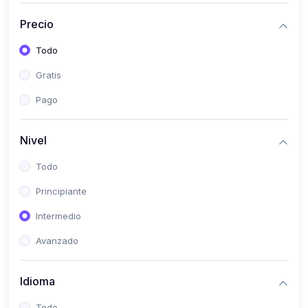
(0)
Historia
Precio
(0)
Arte y Música
Todo
(0)
Desarrollo Web
Gratis
(0)
Desarrollo Móvil
Pago
(0)
Lenguajes de Programación
(0)
Desarrollo de Videojuegos
Nivel
(0)
Edición, Diseño Gráfico e Ilustración
Todo
(0)
Informática
Principiante
(0)
Administración, Gestión Pública y Marketing
Intermedio
(0)
Arquitectura e Ingeniería Civil
Avanzado
(0)
Ingeniería de Sistemas
Idioma
(0)
Ingeniería de Software
(0)
Ciencia de Datos
Todo