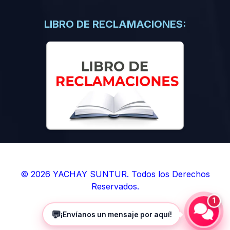
(0)
Libros de Inteligencia Artificial
(0)
Libros de Idiomas
LIBRO DE RECLAMACIONES:
(0)
9. BOLETINES
(0)
Boletines en Ciencias
(0)
Boletines en Ingenierías
(0)
Boletines en Humanidades
(0)
10. REVISTAS
(0)
Revistas en Ciencias
(0)
Revistas en Ingenierías
(0)
Revistas en Humanidades
© 2026 YACHAY SUNTUR. Todos los Derechos
Reservados.
(0)
11. SOFTWARE
1
(0)
Sistemas Operativos
💬
¡Envíanos un mensaje por aquí!
(0)
Aplicaciones