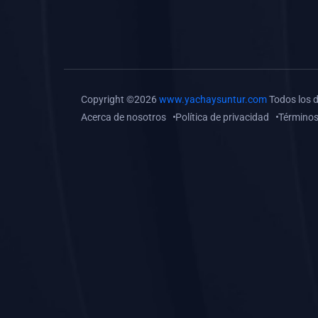
(0)
Tareas o trabajos de
investigación (
monografías, tesis, casos
clínicos, etc.)
(0)
Resolver tareas o
Copyright ©2026
www.yachaysuntur.com
Todos los 
preguntas, hacer trabajos
Acerca de nosotros
Política de privacidad
Términos
académicos o de
investigación (monografías
y otros)
(0)
5. REFORZAMIENTO
ACADÉMICO
(0)
Reforzamiento Personal
(0)
Reforzamiento Grupal
(0)
6. ASESORÍA
(0)
Asesoría Educación
Primaria