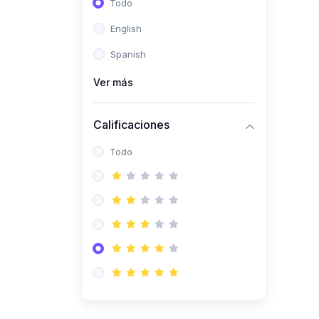
Todo
(0)
Ingeniería de Sistemas
English
(0)
Ingeniería de Software
Spanish
(0)
Ciencia de Datos
Ver más
(0)
Computación Científica
(0)
Ingeniería Mecatrónica
Calificaciones
(0)
Robótica
Todo
(0)
Inteligencia Artificial
(0)
Idiomas
(0)
Lenguaje
(0)
Literatura
(0)
Filosofía
(0)
Psicología