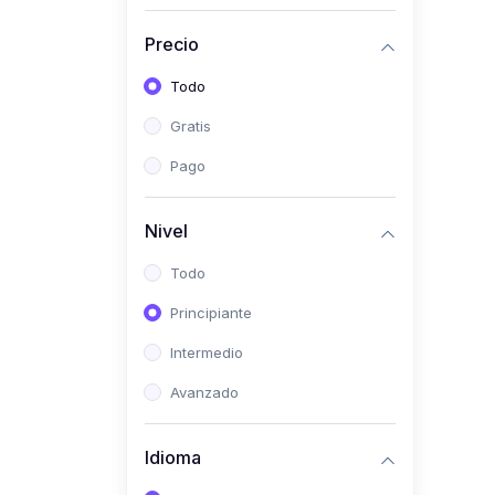
(0)
Historia
Precio
(0)
Arte y Música
Todo
(0)
Desarrollo Web
Gratis
(0)
Desarrollo Móvil
Pago
(0)
Lenguajes de
Programación
Nivel
(0)
Desarrollo de Videojuegos
Todo
(0)
Edición, Diseño Gráfico e
Principiante
Ilustración
(0)
Intermedio
Informática
(0)
Avanzado
Administración, Gestión
Pública y Marketing
Idioma
(0)
Arquitectura e Ingeniería
Civil