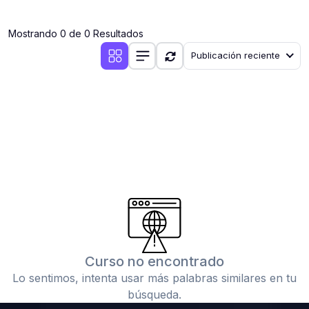
(0)
Clases en vivo por iniciarse
Mostrando 0 de 0 Resultados
(0)
Clases en vivo ya iniciadas
Publicación reciente
(0)
3. CONFERENCIAS
(0)
Conferencias por iniciar
(0)
Conferencias ya iniciadas
(0)
4. RESOLUCIÓN DE TAREAS, TRABAJOS Y PROBLEMAS
ACADÉMICOS
(0)
Banco de Preguntas
(0)
Exámenes
(0)
Tareas o trabajos de investigación ( monografías,
tesis, casos clínicos, etc.)
Curso no encontrado
(0)
Resolver tareas o preguntas, hacer trabajos
Lo sentimos, intenta usar más palabras similares en tu
académicos o de investigación (monografías y otros)
búsqueda.