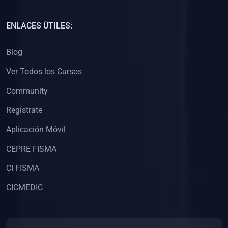
(0)
Capacitación Docentes Universitarios
ENLACES ÚTILES:
(0)
8. LIBROS
Blog
(0)
Libros de Matemáticas
Ver Todos los Cursos
(0)
Libros de Estadística
Community
(0)
Libros de Física
(0)
Libros de Química
Regístrate
(0)
Libros de Biología
Aplicación Móvil
(0)
Libros de Medicina
CEPRE FISMA
(0)
Libros de Economía
CI FISMA
(0)
Libros de Derecho
CICMEDIC
(0)
Libros de Historia
(0)
Libros de Arte y Música