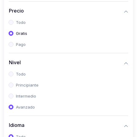
(0)
Historia
Precio
(0)
Arte y Música
Todo
(0)
Desarrollo Web
Gratis
(0)
Desarrollo Móvil
Pago
(0)
Lenguajes de Programación
(0)
Desarrollo de Videojuegos
Nivel
(0)
Edición, Diseño Gráfico e Ilustración
Todo
(0)
Informática
Principiante
(0)
Administración, Gestión Pública y Marketing
Intermedio
(0)
Arquitectura e Ingeniería Civil
Avanzado
(0)
Ingeniería de Sistemas
Idioma
(0)
Ingeniería de Software
(0)
Ciencia de Datos
Todo