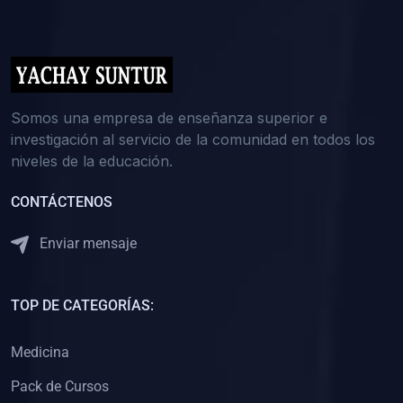
(0)
5. REFORZAMIENTO ACADÉMICO
(0)
Reforzamiento Personal
(0)
Reforzamiento Grupal
(0)
6. ASESORÍA
Somos una empresa de enseñanza superior e
investigación al servicio de la comunidad en todos los
(0)
Asesoría Educación Primaria
niveles de la educación.
(0)
Asesoría Educación Secundaria
CONTÁCTENOS
(0)
Asesoría Educación Preuniversitaria
(0)
Asesoría Educación Universitaria o Pregrado
Enviar mensaje
(0)
Asesoría Educación Postgrado
(0)
7. CAPACITACIÓN DOCENTE
TOP DE CATEGORÍAS:
(0)
Capacitación Docentes de Educación Primaria
Medicina
(0)
Capacitación Docentes de Educación Secundaria
Pack de Cursos
(0)
Capacitación Docentes de Preparación Preuniversitaria