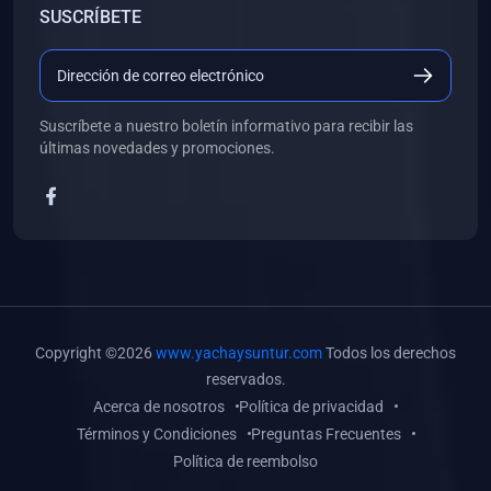
SUSCRÍBETE
(0)
Libros de Desarrollo Web y Móvil
(0)
Libros de Programación
(0)
Libros de Edición, Diseño Gráfico e Ilustración
Suscríbete a nuestro boletín informativo para recibir las
(0)
Libros de Informática
últimas novedades y promociones.
(0)
Libros de Administración, Gestión Pública y Marketing
(0)
Libros de Arquitectura e Ingeniería Civil
(0)
Libros de Ingeniería de Sistemas
(0)
Libros de Ingeniería de Software
(0)
Libros de Ciencia de Datos
Copyright ©2026
www.yachaysuntur.com
Todos los derechos
(0)
Libros de Computación Científica
reservados.
Acerca de nosotros
Política de privacidad
(0)
Libros de Mecatrónica
Términos y Condiciones
Preguntas Frecuentes
(0)
Libros de Robótica
Política de reembolso