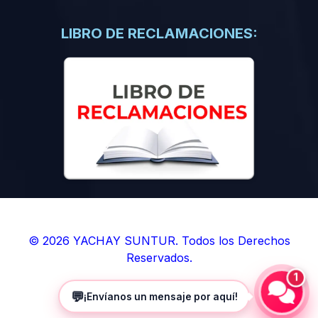
(0)
Libros de Inteligencia Artificial
(0)
Libros de Idiomas
LIBRO DE RECLAMACIONES:
(0)
9. BOLETINES
(0)
Boletines en Ciencias
(0)
Boletines en Ingenierías
(0)
Boletines en Humanidades
(0)
10. REVISTAS
(0)
Revistas en Ciencias
(0)
Revistas en Ingenierías
(0)
Revistas en Humanidades
© 2026 YACHAY SUNTUR. Todos los Derechos
Reservados.
(0)
11. SOFTWARE
1
(0)
Sistemas Operativos
💬
¡Envíanos un mensaje por aquí!
(0)
Aplicaciones