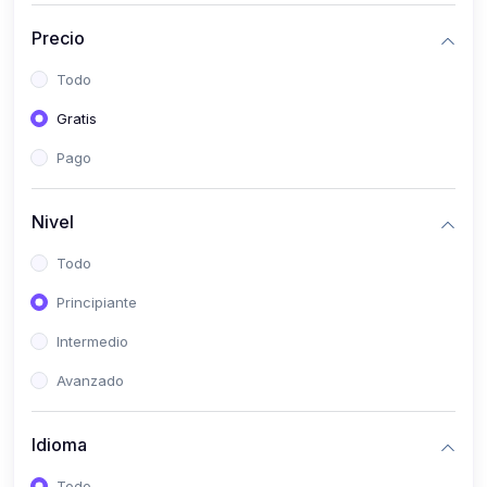
(0)
Historia
Precio
(0)
Arte y Música
Todo
(0)
Desarrollo Web
Gratis
(0)
Desarrollo Móvil
Pago
(0)
Lenguajes de Programación
(0)
Desarrollo de Videojuegos
Nivel
(0)
Edición, Diseño Gráfico e Ilustración
Todo
(0)
Informática
Principiante
(0)
Administración, Gestión Pública y Marketing
Intermedio
(0)
Arquitectura e Ingeniería Civil
Avanzado
(0)
Ingeniería de Sistemas
Idioma
(0)
Ingeniería de Software
(0)
Ciencia de Datos
Todo