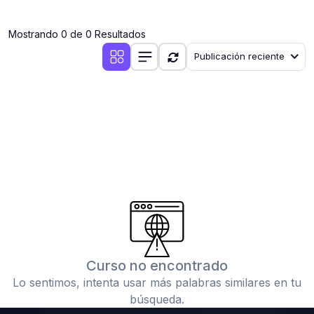
(0)
Clases en vivo por iniciarse
Mostrando 0 de 0 Resultados
(0)
Clases en vivo ya iniciadas
Publicación reciente
(0)
3. CONFERENCIAS
(0)
Conferencias por iniciar
(0)
Conferencias ya iniciadas
(0)
4. RESOLUCIÓN DE TAREAS, TRABAJOS Y PROBLEMAS
ACADÉMICOS
(0)
Banco de Preguntas
(0)
Exámenes
(0)
Tareas o trabajos de investigación ( monografías,
tesis, casos clínicos, etc.)
Curso no encontrado
(0)
Resolver tareas o preguntas, hacer trabajos
Lo sentimos, intenta usar más palabras similares en tu
académicos o de investigación (monografías y otros)
búsqueda.