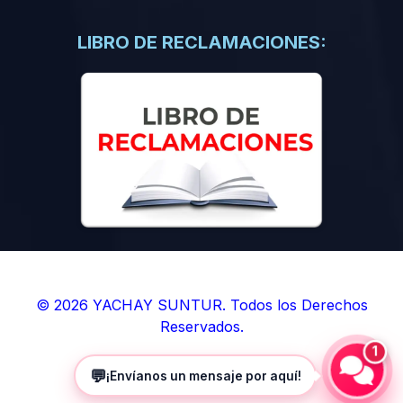
(0)
Libros de Inteligencia Artificial
(0)
Libros de Idiomas
LIBRO DE RECLAMACIONES:
(0)
9. BOLETINES
(0)
Boletines en Ciencias
(0)
Boletines en Ingenierías
(0)
Boletines en Humanidades
(0)
10. REVISTAS
(0)
Revistas en Ciencias
(0)
Revistas en Ingenierías
(0)
Revistas en Humanidades
© 2026 YACHAY SUNTUR. Todos los Derechos
Reservados.
(0)
11. SOFTWARE
1
(0)
Sistemas Operativos
💬
¡Envíanos un mensaje por aquí!
(0)
Aplicaciones