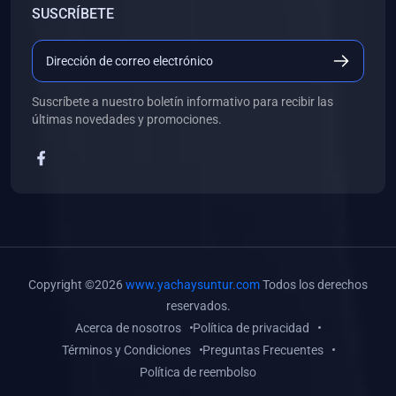
SUSCRÍBETE
(0)
Libros de Desarrollo Web y Móvil
(0)
Libros de Programación
(0)
Libros de Edición, Diseño Gráfico e Ilustración
Suscríbete a nuestro boletín informativo para recibir las
(0)
Libros de Informática
últimas novedades y promociones.
(0)
Libros de Administración, Gestión Pública y Marketing
(0)
Libros de Arquitectura e Ingeniería Civil
(0)
Libros de Ingeniería de Sistemas
(0)
Libros de Ingeniería de Software
(0)
Libros de Ciencia de Datos
Copyright ©2026
www.yachaysuntur.com
Todos los derechos
(0)
Libros de Computación Científica
reservados.
Acerca de nosotros
Política de privacidad
(0)
Libros de Mecatrónica
Términos y Condiciones
Preguntas Frecuentes
(0)
Libros de Robótica
Política de reembolso