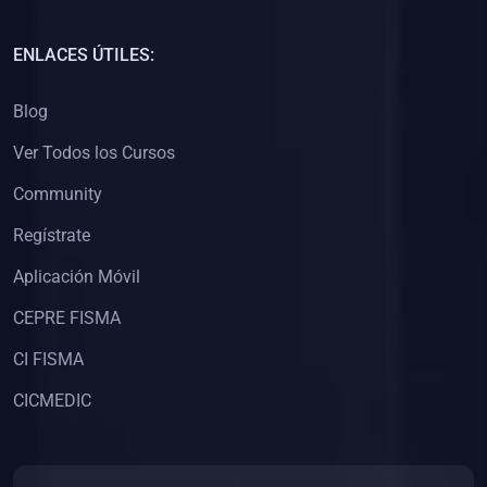
(0)
Capacitación Docentes Universitarios
ENLACES ÚTILES:
(0)
8. LIBROS
Blog
(0)
Libros de Matemáticas
Ver Todos los Cursos
(0)
Libros de Estadística
Community
(0)
Libros de Física
(0)
Libros de Química
Regístrate
(0)
Libros de Biología
Aplicación Móvil
(0)
Libros de Medicina
CEPRE FISMA
(0)
Libros de Economía
CI FISMA
(0)
Libros de Derecho
CICMEDIC
(0)
Libros de Historia
(0)
Libros de Arte y Música