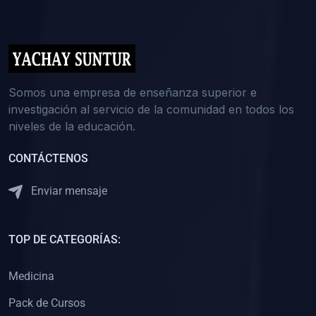
(0)
5. REFORZAMIENTO ACADÉMICO
(0)
Reforzamiento Personal
(0)
Reforzamiento Grupal
(0)
6. ASESORÍA
Somos una empresa de enseñanza superior e
investigación al servicio de la comunidad en todos los
(0)
Asesoría Educación Primaria
niveles de la educación.
(0)
Asesoría Educación Secundaria
CONTÁCTENOS
(0)
Asesoría Educación Preuniversitaria
(0)
Asesoría Educación Universitaria o Pregrado
Enviar mensaje
(0)
Asesoría Educación Postgrado
(0)
7. CAPACITACIÓN DOCENTE
TOP DE CATEGORÍAS:
(0)
Capacitación Docentes de Educación Primaria
Medicina
(0)
Capacitación Docentes de Educación Secundaria
Pack de Cursos
(0)
Capacitación Docentes de Preparación Preuniversitaria