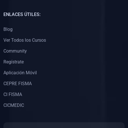
(0)
Capacitación Docentes Universitarios
ENLACES ÚTILES:
(0)
8. LIBROS
Blog
(0)
Libros de Matemáticas
Ver Todos los Cursos
(0)
Libros de Estadística
Community
(0)
Libros de Física
(0)
Libros de Química
Regístrate
(0)
Libros de Biología
Aplicación Móvil
(0)
Libros de Medicina
CEPRE FISMA
(0)
Libros de Economía
CI FISMA
(0)
Libros de Derecho
CICMEDIC
(0)
Libros de Historia
(0)
Libros de Arte y Música