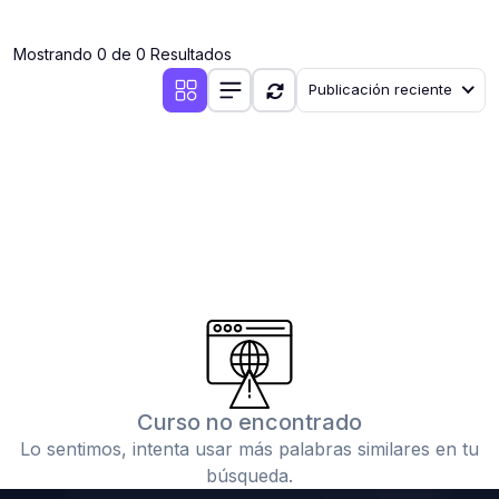
(0)
Clases en vivo por iniciarse
Mostrando 0 de 0 Resultados
(0)
Clases en vivo ya iniciadas
Publicación reciente
(0)
3. CONFERENCIAS
(0)
Conferencias por iniciar
(0)
Conferencias ya iniciadas
(0)
4. RESOLUCIÓN DE TAREAS, TRABAJOS Y PROBLEMAS
ACADÉMICOS
(0)
Banco de Preguntas
(0)
Exámenes
(0)
Tareas o trabajos de investigación ( monografías,
tesis, casos clínicos, etc.)
Curso no encontrado
(0)
Resolver tareas o preguntas, hacer trabajos
Lo sentimos, intenta usar más palabras similares en tu
académicos o de investigación (monografías y otros)
búsqueda.