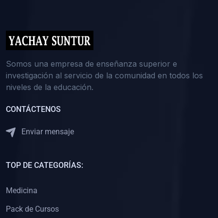
(0)
5. REFORZAMIENTO ACADÉMICO
(0)
Reforzamiento Personal
(0)
Reforzamiento Grupal
(0)
6. ASESORÍA
Somos una empresa de enseñanza superior e
investigación al servicio de la comunidad en todos los
(0)
Asesoría Educación Primaria
niveles de la educación.
(0)
Asesoría Educación Secundaria
CONTÁCTENOS
(0)
Asesoría Educación Preuniversitaria
(0)
Asesoría Educación Universitaria o Pregrado
Enviar mensaje
(0)
Asesoría Educación Postgrado
(0)
7. CAPACITACIÓN DOCENTE
TOP DE CATEGORÍAS:
(0)
Capacitación Docentes de Educación Primaria
Medicina
(0)
Capacitación Docentes de Educación Secundaria
Pack de Cursos
(0)
Capacitación Docentes de Preparación Preuniversitaria