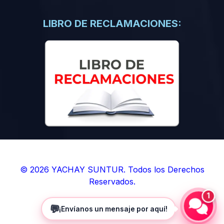
(0)
Libros de Inteligencia Artificial
(0)
Libros de Idiomas
LIBRO DE RECLAMACIONES:
(0)
9. BOLETINES
(0)
Boletines en Ciencias
(0)
Boletines en Ingenierías
(0)
Boletines en Humanidades
(0)
10. REVISTAS
(0)
Revistas en Ciencias
(0)
Revistas en Ingenierías
(0)
Revistas en Humanidades
© 2026 YACHAY SUNTUR. Todos los Derechos
Reservados.
(0)
11. SOFTWARE
1
(0)
Sistemas Operativos
💬
¡Envíanos un mensaje por aquí!
(0)
Aplicaciones