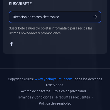
SUSCRÍBETE
(0)
Libros de Desarrollo Web y Móvil
(0)
Libros de Programación
(0)
Libros de Edición, Diseño Gráfico e Ilustración
Suscríbete a nuestro boletín informativo para recibir las
(0)
Libros de Informática
últimas novedades y promociones.
(0)
Libros de Administración, Gestión Pública y Marketing
(0)
Libros de Arquitectura e Ingeniería Civil
(0)
Libros de Ingeniería de Sistemas
(0)
Libros de Ingeniería de Software
(0)
Libros de Ciencia de Datos
Copyright ©2026
www.yachaysuntur.com
Todos los derechos
(0)
Libros de Computación Científica
reservados.
Acerca de nosotros
Política de privacidad
(0)
Libros de Mecatrónica
Términos y Condiciones
Preguntas Frecuentes
(0)
Libros de Robótica
Política de reembolso