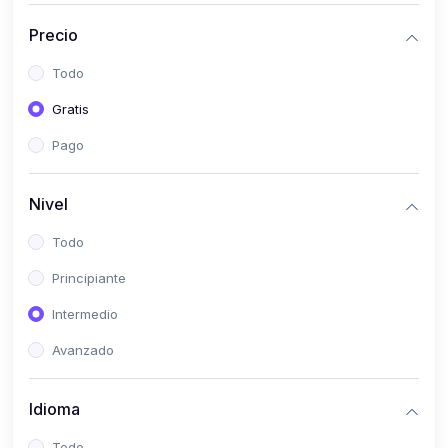
(0)
Historia
Precio
(0)
Arte y Música
Todo
(0)
Desarrollo Web
Gratis
(0)
Desarrollo Móvil
Pago
(0)
Lenguajes de Programación
(0)
Desarrollo de Videojuegos
Nivel
(0)
Edición, Diseño Gráfico e Ilustración
Todo
(0)
Informática
Principiante
(0)
Administración, Gestión Pública y Marketing
Intermedio
(0)
Arquitectura e Ingeniería Civil
Avanzado
(0)
Ingeniería de Sistemas
Idioma
(0)
Ingeniería de Software
(0)
Ciencia de Datos
Todo