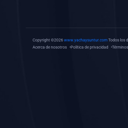
(0)
Tareas o trabajos de
investigación (
monografías, tesis, casos
clínicos, etc.)
(0)
Resolver tareas o
Copyright ©2026
www.yachaysuntur.com
Todos los 
preguntas, hacer trabajos
Acerca de nosotros
Política de privacidad
Términos
académicos o de
investigación (monografías
y otros)
(0)
5. REFORZAMIENTO
ACADÉMICO
(0)
Reforzamiento Personal
(0)
Reforzamiento Grupal
(0)
6. ASESORÍA
(0)
Asesoría Educación
Primaria