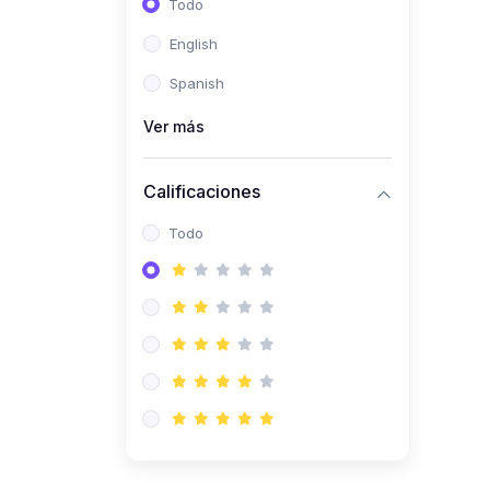
Todo
(0)
Ingeniería de Sistemas
English
(0)
Ingeniería de Software
Spanish
(0)
Ciencia de Datos
Ver más
(0)
Computación Científica
(0)
Ingeniería Mecatrónica
Calificaciones
(0)
Robótica
Todo
(0)
Inteligencia Artificial
(0)
Idiomas
(0)
Lenguaje
(0)
Literatura
(0)
Filosofía
(0)
Psicología