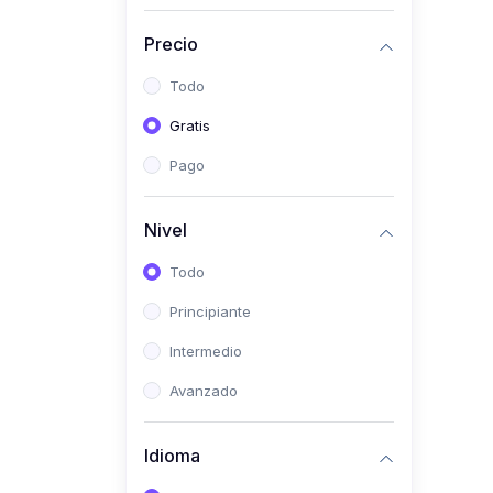
(0)
Historia
Precio
(0)
Arte y Música
Todo
(0)
Desarrollo Web
Gratis
(0)
Desarrollo Móvil
Pago
(0)
Lenguajes de
Programación
Nivel
(0)
Desarrollo de Videojuegos
Todo
(0)
Edición, Diseño Gráfico e
Principiante
Ilustración
(0)
Intermedio
Informática
(0)
Avanzado
Administración, Gestión
Pública y Marketing
Idioma
(0)
Arquitectura e Ingeniería
Civil