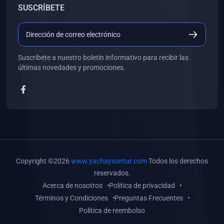
SUSCRÍBETE
(0)
Libros de Desarrollo Web y Móvil
(0)
Libros de Programación
(0)
Libros de Edición, Diseño Gráfico e Ilustración
Suscríbete a nuestro boletín informativo para recibir las
(0)
Libros de Informática
últimas novedades y promociones.
(0)
Libros de Administración, Gestión Pública y Marketing
(0)
Libros de Arquitectura e Ingeniería Civil
(0)
Libros de Ingeniería de Sistemas
(0)
Libros de Ingeniería de Software
(0)
Libros de Ciencia de Datos
Copyright ©2026
www.yachaysuntur.com
Todos los derechos
(0)
Libros de Computación Científica
reservados.
Acerca de nosotros
Política de privacidad
(0)
Libros de Mecatrónica
Términos y Condiciones
Preguntas Frecuentes
(0)
Libros de Robótica
Política de reembolso