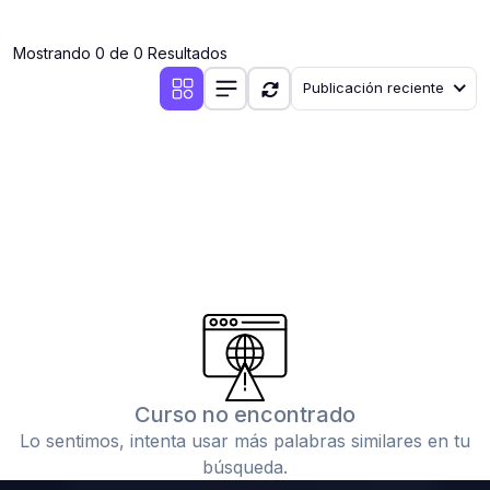
(0)
Clases en vivo por iniciarse
Mostrando 0 de 0 Resultados
(0)
Clases en vivo ya iniciadas
Publicación reciente
(0)
3. CONFERENCIAS
(0)
Conferencias por iniciar
(0)
Conferencias ya iniciadas
(0)
4. RESOLUCIÓN DE TAREAS, TRABAJOS Y PROBLEMAS
ACADÉMICOS
(0)
Banco de Preguntas
(0)
Exámenes
(0)
Tareas o trabajos de investigación ( monografías,
tesis, casos clínicos, etc.)
Curso no encontrado
(0)
Resolver tareas o preguntas, hacer trabajos
Lo sentimos, intenta usar más palabras similares en tu
académicos o de investigación (monografías y otros)
búsqueda.