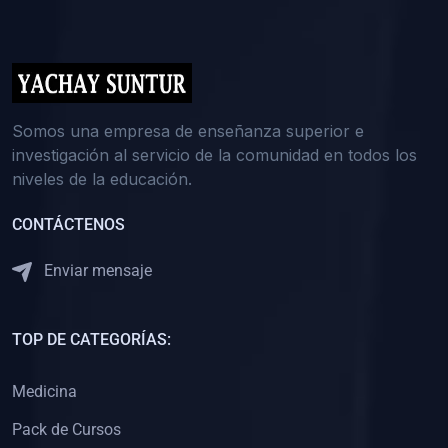
(0)
5. REFORZAMIENTO ACADÉMICO
(0)
Reforzamiento Personal
(0)
Reforzamiento Grupal
(0)
6. ASESORÍA
Somos una empresa de enseñanza superior e
investigación al servicio de la comunidad en todos los
(0)
Asesoría Educación Primaria
niveles de la educación.
(0)
Asesoría Educación Secundaria
CONTÁCTENOS
(0)
Asesoría Educación Preuniversitaria
(0)
Asesoría Educación Universitaria o Pregrado
Enviar mensaje
(0)
Asesoría Educación Postgrado
(0)
7. CAPACITACIÓN DOCENTE
TOP DE CATEGORÍAS:
(0)
Capacitación Docentes de Educación Primaria
Medicina
(0)
Capacitación Docentes de Educación Secundaria
Pack de Cursos
(0)
Capacitación Docentes de Preparación Preuniversitaria