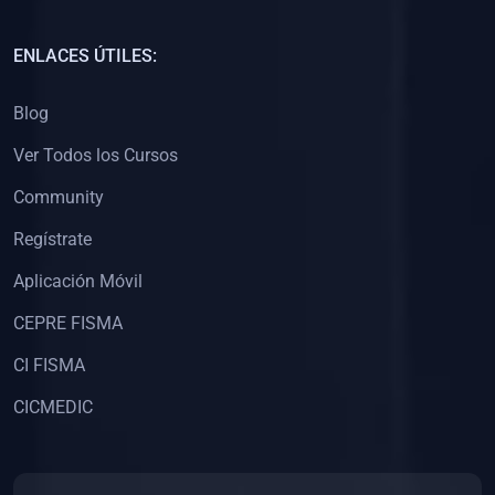
(0)
Capacitación Docentes Universitarios
ENLACES ÚTILES:
(0)
8. LIBROS
Blog
(0)
Libros de Matemáticas
Ver Todos los Cursos
(0)
Libros de Estadística
Community
(0)
Libros de Física
(0)
Libros de Química
Regístrate
(0)
Libros de Biología
Aplicación Móvil
(0)
Libros de Medicina
CEPRE FISMA
(0)
Libros de Economía
CI FISMA
(0)
Libros de Derecho
CICMEDIC
(0)
Libros de Historia
(0)
Libros de Arte y Música