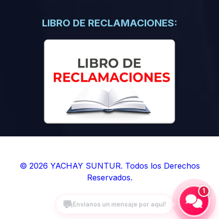
(0)
Libros de Inteligencia Artificial
(0)
Libros de Idiomas
LIBRO DE RECLAMACIONES:
(0)
9. BOLETINES
(0)
Boletines en Ciencias
(0)
Boletines en Ingenierías
(0)
Boletines en Humanidades
(0)
10. REVISTAS
(0)
Revistas en Ciencias
(0)
Revistas en Ingenierías
(0)
Revistas en Humanidades
© 2026 YACHAY SUNTUR. Todos los Derechos
Reservados.
(0)
11. SOFTWARE
1
(0)
Sistemas Operativos
(0)
Aplicaciones