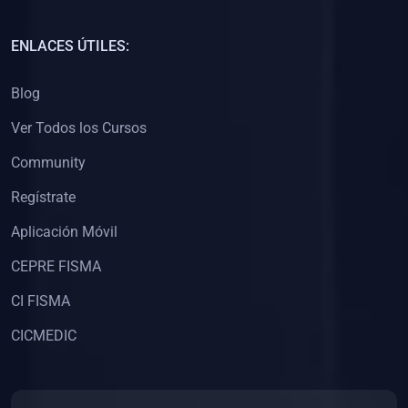
(0)
Capacitación Docentes Universitarios
ENLACES ÚTILES:
(0)
8. LIBROS
Blog
(0)
Libros de Matemáticas
Ver Todos los Cursos
(0)
Libros de Estadística
Community
(0)
Libros de Física
(0)
Libros de Química
Regístrate
(0)
Libros de Biología
Aplicación Móvil
(0)
Libros de Medicina
CEPRE FISMA
(0)
Libros de Economía
CI FISMA
(0)
Libros de Derecho
CICMEDIC
(0)
Libros de Historia
(0)
Libros de Arte y Música