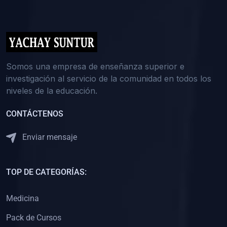
(0)
5. REFORZAMIENTO ACADÉMICO
(0)
Reforzamiento Personal
(0)
Reforzamiento Grupal
(0)
6. ASESORÍA
Somos una empresa de enseñanza superior e
investigación al servicio de la comunidad en todos los
(0)
Asesoría Educación Primaria
niveles de la educación.
(0)
Asesoría Educación Secundaria
CONTÁCTENOS
(0)
Asesoría Educación Preuniversitaria
(0)
Asesoría Educación Universitaria o Pregrado
Enviar mensaje
(0)
Asesoría Educación Postgrado
(0)
7. CAPACITACIÓN DOCENTE
TOP DE CATEGORÍAS:
(0)
Capacitación Docentes de Educación Primaria
Medicina
(0)
Capacitación Docentes de Educación Secundaria
Pack de Cursos
(0)
Capacitación Docentes de Preparación Preuniversitaria