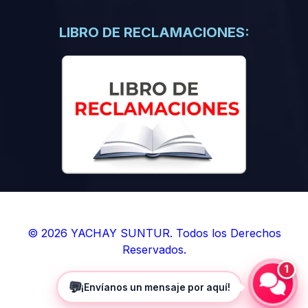
(0)
Libros de Inteligencia Artificial
(0)
Libros de Idiomas
LIBRO DE RECLAMACIONES:
(0)
9. BOLETINES
(0)
Boletines en Ciencias
(0)
Boletines en Ingenierías
(0)
Boletines en Humanidades
(0)
10. REVISTAS
(0)
Revistas en Ciencias
(0)
Revistas en Ingenierías
(0)
Revistas en Humanidades
© 2026 YACHAY SUNTUR. Todos los Derechos
Reservados.
(0)
11. SOFTWARE
1
(0)
Sistemas Operativos
💬
¡Envíanos un mensaje por aquí!
(0)
Aplicaciones