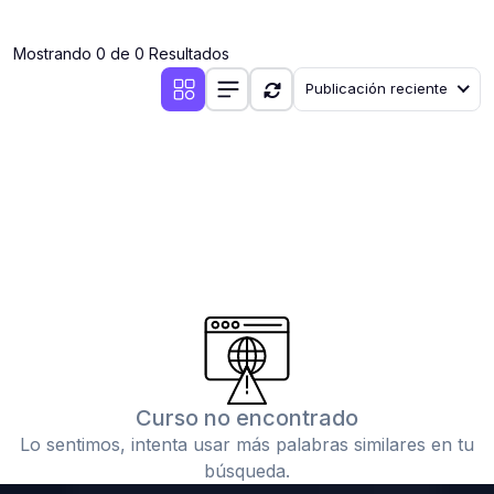
(0)
Clases en vivo por iniciarse
Mostrando 0 de 0 Resultados
(0)
Clases en vivo ya iniciadas
Publicación reciente
(0)
3. CONFERENCIAS
(0)
Conferencias por iniciar
(0)
Conferencias ya iniciadas
(0)
4. RESOLUCIÓN DE TAREAS, TRABAJOS Y PROBLEMAS
ACADÉMICOS
(0)
Banco de Preguntas
(0)
Exámenes
(0)
Tareas o trabajos de investigación ( monografías,
tesis, casos clínicos, etc.)
Curso no encontrado
(0)
Resolver tareas o preguntas, hacer trabajos
Lo sentimos, intenta usar más palabras similares en tu
académicos o de investigación (monografías y otros)
búsqueda.