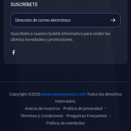
SUSCRÍBETE
(0)
Libros de Desarrollo Web y Móvil
(0)
Libros de Programación
(0)
Libros de Edición, Diseño Gráfico e Ilustración
Suscríbete a nuestro boletín informativo para recibir las
(0)
Libros de Informática
últimas novedades y promociones.
(0)
Libros de Administración, Gestión Pública y Marketing
(0)
Libros de Arquitectura e Ingeniería Civil
(0)
Libros de Ingeniería de Sistemas
(0)
Libros de Ingeniería de Software
(0)
Libros de Ciencia de Datos
Copyright ©2026
www.yachaysuntur.com
Todos los derechos
(0)
Libros de Computación Científica
reservados.
Acerca de nosotros
Política de privacidad
(0)
Libros de Mecatrónica
Términos y Condiciones
Preguntas Frecuentes
(0)
Libros de Robótica
Política de reembolso