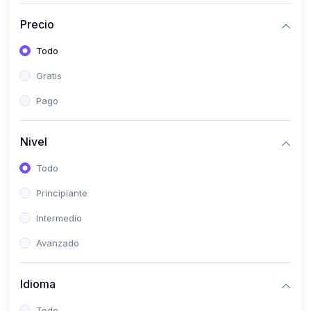
(0)
Historia
Precio
(0)
Arte y Música
Todo
(0)
Desarrollo Web
Gratis
(0)
Desarrollo Móvil
Pago
(0)
Lenguajes de Programación
(0)
Desarrollo de Videojuegos
Nivel
(0)
Edición, Diseño Gráfico e Ilustración
Todo
(0)
Informática
Principiante
(0)
Administración, Gestión Pública y Marketing
Intermedio
(0)
Arquitectura e Ingeniería Civil
Avanzado
(0)
Ingeniería de Sistemas
Idioma
(0)
Ingeniería de Software
(0)
Ciencia de Datos
Todo