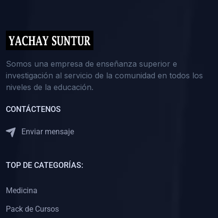
(0)
5. REFORZAMIENTO ACADÉMICO
(0)
Reforzamiento Personal
(0)
Reforzamiento Grupal
(0)
6. ASESORÍA
Somos una empresa de enseñanza superior e
investigación al servicio de la comunidad en todos los
(0)
Asesoría Educación Primaria
niveles de la educación.
(0)
Asesoría Educación Secundaria
CONTÁCTENOS
(0)
Asesoría Educación Preuniversitaria
(0)
Asesoría Educación Universitaria o Pregrado
Enviar mensaje
(0)
Asesoría Educación Postgrado
(0)
7. CAPACITACIÓN DOCENTE
TOP DE CATEGORÍAS:
(0)
Capacitación Docentes de Educación Primaria
Medicina
(0)
Capacitación Docentes de Educación Secundaria
Pack de Cursos
(0)
Capacitación Docentes de Preparación Preuniversitaria