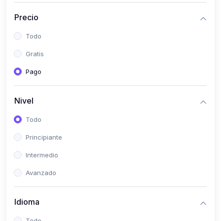
(0)
Historia
Precio
(0)
Arte y Música
Todo
(0)
Desarrollo Web
Gratis
(0)
Desarrollo Móvil
Pago
(0)
Lenguajes de Programación
(0)
Desarrollo de Videojuegos
Nivel
(0)
Edición, Diseño Gráfico e Ilustración
Todo
(0)
Informática
Principiante
(0)
Administración, Gestión Pública y Marketing
Intermedio
(0)
Arquitectura e Ingeniería Civil
Avanzado
(0)
Ingeniería de Sistemas
Idioma
(0)
Ingeniería de Software
(0)
Ciencia de Datos
Todo