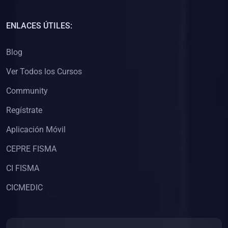
(0)
Capacitación Docentes Universitarios
ENLACES ÚTILES:
(0)
8. LIBROS
Blog
(0)
Libros de Matemáticas
Ver Todos los Cursos
(0)
Libros de Estadística
Community
(0)
Libros de Física
(0)
Libros de Química
Regístrate
(0)
Libros de Biología
Aplicación Móvil
(0)
Libros de Medicina
CEPRE FISMA
(0)
Libros de Economía
CI FISMA
(0)
Libros de Derecho
CICMEDIC
(0)
Libros de Historia
(0)
Libros de Arte y Música