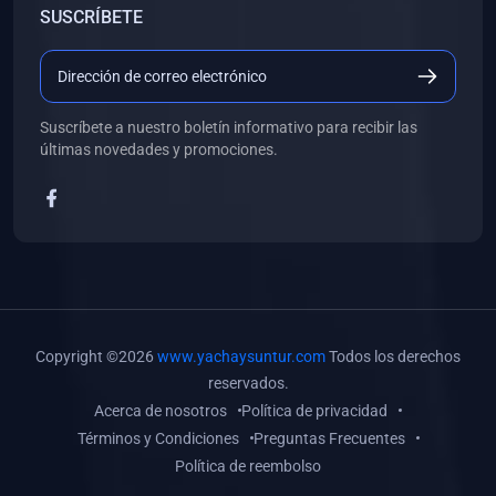
SUSCRÍBETE
(0)
Libros de Desarrollo Web y Móvil
(0)
Libros de Programación
(0)
Libros de Edición, Diseño Gráfico e Ilustración
Suscríbete a nuestro boletín informativo para recibir las
(0)
Libros de Informática
últimas novedades y promociones.
(0)
Libros de Administración, Gestión Pública y Marketing
(0)
Libros de Arquitectura e Ingeniería Civil
(0)
Libros de Ingeniería de Sistemas
(0)
Libros de Ingeniería de Software
(0)
Libros de Ciencia de Datos
Copyright ©2026
www.yachaysuntur.com
Todos los derechos
(0)
Libros de Computación Científica
reservados.
Acerca de nosotros
Política de privacidad
(0)
Libros de Mecatrónica
Términos y Condiciones
Preguntas Frecuentes
(0)
Libros de Robótica
Política de reembolso