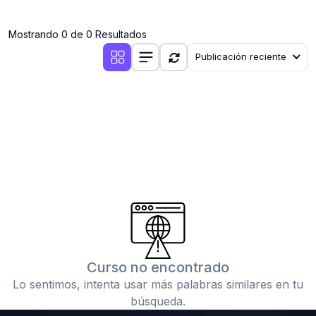
(0)
Clases en vivo por iniciarse
Mostrando 0 de 0 Resultados
(0)
Clases en vivo ya iniciadas
Publicación reciente
(0)
3. CONFERENCIAS
(0)
Conferencias por iniciar
(0)
Conferencias ya iniciadas
(0)
4. RESOLUCIÓN DE TAREAS, TRABAJOS Y PROBLEMAS
ACADÉMICOS
(0)
Banco de Preguntas
(0)
Exámenes
(0)
Tareas o trabajos de investigación ( monografías,
tesis, casos clínicos, etc.)
Curso no encontrado
(0)
Resolver tareas o preguntas, hacer trabajos
Lo sentimos, intenta usar más palabras similares en tu
académicos o de investigación (monografías y otros)
búsqueda.