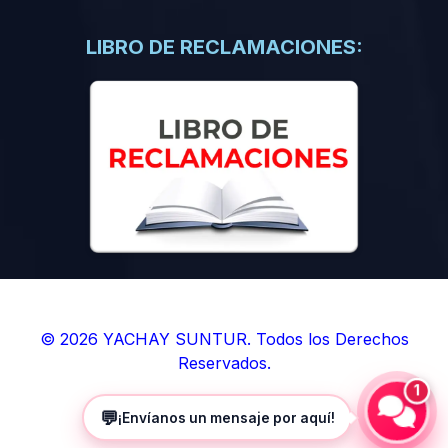
(0)
Libros de Inteligencia Artificial
(0)
Libros de Idiomas
LIBRO DE RECLAMACIONES:
(0)
9. BOLETINES
(0)
Boletines en Ciencias
(0)
Boletines en Ingenierías
(0)
Boletines en Humanidades
(0)
10. REVISTAS
(0)
Revistas en Ciencias
(0)
Revistas en Ingenierías
(0)
Revistas en Humanidades
© 2026 YACHAY SUNTUR. Todos los Derechos
Reservados.
(0)
11. SOFTWARE
1
(0)
Sistemas Operativos
💬
¡Envíanos un mensaje por aquí!
(0)
Aplicaciones