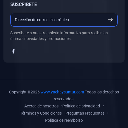
SUSCRÍBETE
(0)
Libros de Desarrollo Web y Móvil
(0)
Libros de Programación
(0)
Libros de Edición, Diseño Gráfico e Ilustración
Suscríbete a nuestro boletín informativo para recibir las
(0)
Libros de Informática
últimas novedades y promociones.
(0)
Libros de Administración, Gestión Pública y Marketing
(0)
Libros de Arquitectura e Ingeniería Civil
(0)
Libros de Ingeniería de Sistemas
(0)
Libros de Ingeniería de Software
(0)
Libros de Ciencia de Datos
Copyright ©2026
www.yachaysuntur.com
Todos los derechos
(0)
Libros de Computación Científica
reservados.
Acerca de nosotros
Política de privacidad
(0)
Libros de Mecatrónica
Términos y Condiciones
Preguntas Frecuentes
(0)
Libros de Robótica
Política de reembolso