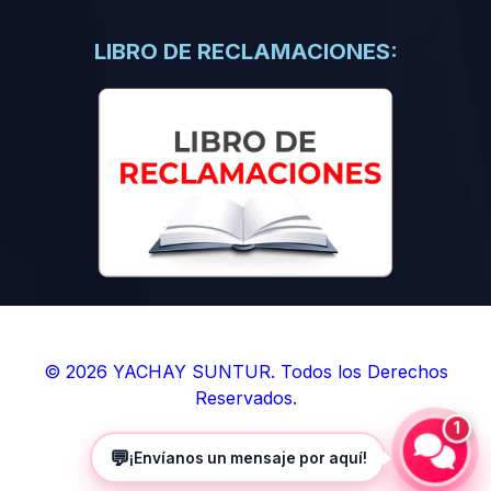
(0)
Libros de Inteligencia Artificial
(0)
Libros de Idiomas
LIBRO DE RECLAMACIONES:
(0)
9. BOLETINES
(0)
Boletines en Ciencias
(0)
Boletines en Ingenierías
(0)
Boletines en Humanidades
(0)
10. REVISTAS
(0)
Revistas en Ciencias
(0)
Revistas en Ingenierías
(0)
Revistas en Humanidades
© 2026 YACHAY SUNTUR. Todos los Derechos
Reservados.
(0)
11. SOFTWARE
1
(0)
Sistemas Operativos
💬
¡Envíanos un mensaje por aquí!
(0)
Aplicaciones