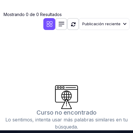
(0)
Clases en vivo por iniciarse
Mostrando 0 de 0 Resultados
(0)
Clases en vivo ya iniciadas
Publicación reciente
(0)
3. CONFERENCIAS
(0)
Conferencias por iniciar
(0)
Conferencias ya iniciadas
(0)
4. RESOLUCIÓN DE TAREAS, TRABAJOS Y PROBLEMAS
ACADÉMICOS
(0)
Banco de Preguntas
(0)
Exámenes
(0)
Tareas o trabajos de investigación ( monografías,
tesis, casos clínicos, etc.)
Curso no encontrado
(0)
Resolver tareas o preguntas, hacer trabajos
Lo sentimos, intenta usar más palabras similares en tu
académicos o de investigación (monografías y otros)
búsqueda.