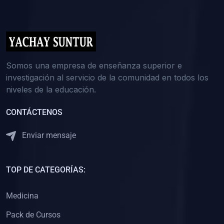
(0)
5. REFORZAMIENTO ACADÉMICO
(0)
Reforzamiento Personal
(0)
Reforzamiento Grupal
(0)
6. ASESORÍA
Somos una empresa de enseñanza superior e
investigación al servicio de la comunidad en todos los
(0)
Asesoría Educación Primaria
niveles de la educación.
(0)
Asesoría Educación Secundaria
CONTÁCTENOS
(0)
Asesoría Educación Preuniversitaria
(0)
Asesoría Educación Universitaria o Pregrado
Enviar mensaje
(0)
Asesoría Educación Postgrado
(0)
7. CAPACITACIÓN DOCENTE
TOP DE CATEGORÍAS:
(0)
Capacitación Docentes de Educación Primaria
Medicina
(0)
Capacitación Docentes de Educación Secundaria
Pack de Cursos
(0)
Capacitación Docentes de Preparación Preuniversitaria