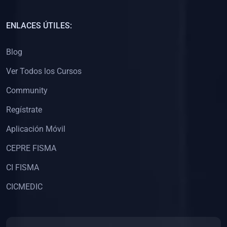
(0)
Capacitación Docentes Universitarios
ENLACES ÚTILES:
(0)
8. LIBROS
Blog
(0)
Libros de Matemáticas
Ver Todos los Cursos
(0)
Libros de Estadística
Community
(0)
Libros de Física
(0)
Libros de Química
Regístrate
(0)
Libros de Biología
Aplicación Móvil
(0)
Libros de Medicina
CEPRE FISMA
(0)
Libros de Economía
CI FISMA
(0)
Libros de Derecho
CICMEDIC
(0)
Libros de Historia
(0)
Libros de Arte y Música