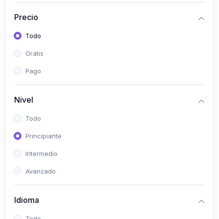
(0)
Historia
Precio
(0)
Arte y Música
Todo
(0)
Desarrollo Web
Gratis
(0)
Desarrollo Móvil
Pago
(0)
Lenguajes de Programación
(0)
Desarrollo de Videojuegos
Nivel
(0)
Edición, Diseño Gráfico e Ilustración
Todo
(0)
Informática
Principiante
(0)
Administración, Gestión Pública y Marketing
Intermedio
(0)
Arquitectura e Ingeniería Civil
Avanzado
(0)
Ingeniería de Sistemas
Idioma
(0)
Ingeniería de Software
(0)
Ciencia de Datos
Todo