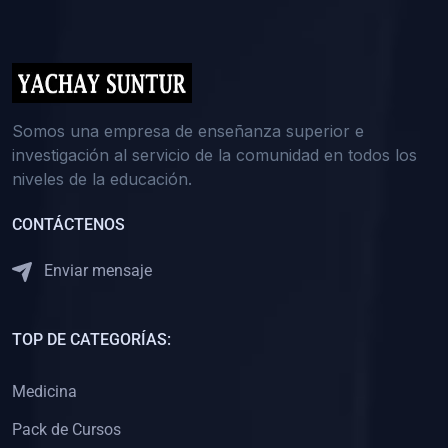
(0)
5. REFORZAMIENTO ACADÉMICO
(0)
Reforzamiento Personal
(0)
Reforzamiento Grupal
(0)
6. ASESORÍA
Somos una empresa de enseñanza superior e
investigación al servicio de la comunidad en todos los
(0)
Asesoría Educación Primaria
niveles de la educación.
(0)
Asesoría Educación Secundaria
CONTÁCTENOS
(0)
Asesoría Educación Preuniversitaria
(0)
Asesoría Educación Universitaria o Pregrado
Enviar mensaje
(0)
Asesoría Educación Postgrado
(0)
7. CAPACITACIÓN DOCENTE
TOP DE CATEGORÍAS:
(0)
Capacitación Docentes de Educación Primaria
Medicina
(0)
Capacitación Docentes de Educación Secundaria
Pack de Cursos
(0)
Capacitación Docentes de Preparación Preuniversitaria