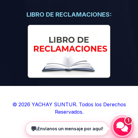
(0)
Libros de Inteligencia Artificial
(0)
Libros de Idiomas
LIBRO DE RECLAMACIONES:
(0)
9. BOLETINES
(0)
Boletines en Ciencias
(0)
Boletines en Ingenierías
(0)
Boletines en Humanidades
(0)
10. REVISTAS
(0)
Revistas en Ciencias
(0)
Revistas en Ingenierías
(0)
Revistas en Humanidades
© 2026 YACHAY SUNTUR. Todos los Derechos
Reservados.
(0)
11. SOFTWARE
1
(0)
Sistemas Operativos
💬
¡Envíanos un mensaje por aquí!
(0)
Aplicaciones