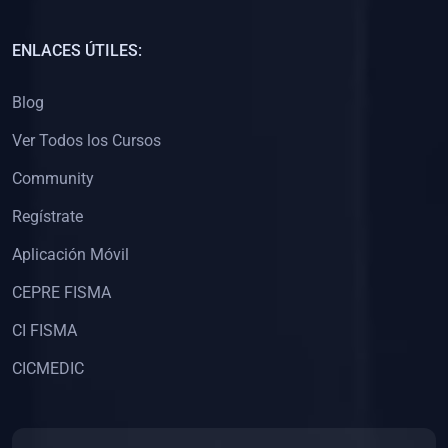
(0)
Capacitación Docentes Universitarios
ENLACES ÚTILES:
(0)
8. LIBROS
Blog
(0)
Libros de Matemáticas
Ver Todos los Cursos
(0)
Libros de Estadística
Community
(0)
Libros de Física
(0)
Libros de Química
Regístrate
(0)
Libros de Biología
Aplicación Móvil
(0)
Libros de Medicina
CEPRE FISMA
(0)
Libros de Economía
CI FISMA
(0)
Libros de Derecho
CICMEDIC
(0)
Libros de Historia
(0)
Libros de Arte y Música