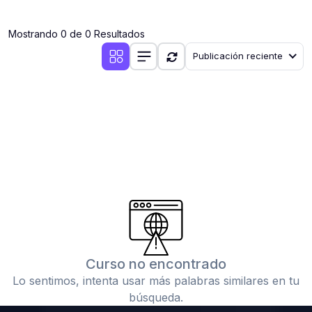
(0)
Clases en vivo por iniciarse
Mostrando 0 de 0 Resultados
(0)
Clases en vivo ya iniciadas
Publicación reciente
(0)
3. CONFERENCIAS
(0)
Conferencias por iniciar
(0)
Conferencias ya iniciadas
(0)
4. RESOLUCIÓN DE TAREAS, TRABAJOS Y PROBLEMAS
ACADÉMICOS
(0)
Banco de Preguntas
(0)
Exámenes
(0)
Tareas o trabajos de investigación ( monografías,
tesis, casos clínicos, etc.)
Curso no encontrado
(0)
Resolver tareas o preguntas, hacer trabajos
Lo sentimos, intenta usar más palabras similares en tu
académicos o de investigación (monografías y otros)
búsqueda.