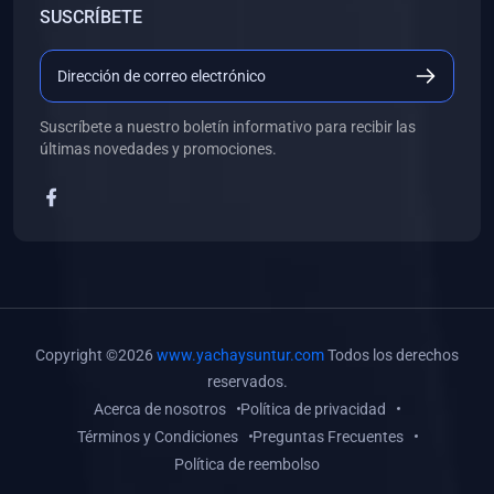
SUSCRÍBETE
(0)
Libros de Desarrollo Web y Móvil
(0)
Libros de Programación
(0)
Libros de Edición, Diseño Gráfico e Ilustración
Suscríbete a nuestro boletín informativo para recibir las
(0)
Libros de Informática
últimas novedades y promociones.
(0)
Libros de Administración, Gestión Pública y Marketing
(0)
Libros de Arquitectura e Ingeniería Civil
(0)
Libros de Ingeniería de Sistemas
(0)
Libros de Ingeniería de Software
(0)
Libros de Ciencia de Datos
Copyright ©2026
www.yachaysuntur.com
Todos los derechos
(0)
Libros de Computación Científica
reservados.
Acerca de nosotros
Política de privacidad
(0)
Libros de Mecatrónica
Términos y Condiciones
Preguntas Frecuentes
(0)
Libros de Robótica
Política de reembolso