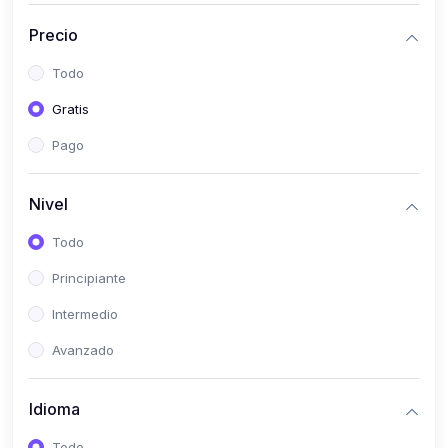
(0)
Historia
Precio
(0)
Arte y Música
Todo
(0)
Desarrollo Web
Gratis
(0)
Desarrollo Móvil
Pago
(0)
Lenguajes de Programación
(0)
Desarrollo de Videojuegos
Nivel
(0)
Edición, Diseño Gráfico e Ilustración
Todo
(0)
Informática
Principiante
(0)
Administración, Gestión Pública y Marketing
Intermedio
(0)
Arquitectura e Ingeniería Civil
Avanzado
(0)
Ingeniería de Sistemas
Idioma
(0)
Ingeniería de Software
(0)
Ciencia de Datos
Todo