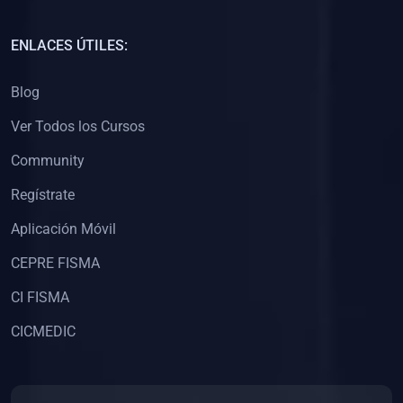
(0)
Capacitación Docentes Universitarios
ENLACES ÚTILES:
(0)
8. LIBROS
Blog
(0)
Libros de Matemáticas
Ver Todos los Cursos
(0)
Libros de Estadística
Community
(0)
Libros de Física
(0)
Libros de Química
Regístrate
(0)
Libros de Biología
Aplicación Móvil
(0)
Libros de Medicina
CEPRE FISMA
(0)
Libros de Economía
CI FISMA
(0)
Libros de Derecho
CICMEDIC
(0)
Libros de Historia
(0)
Libros de Arte y Música