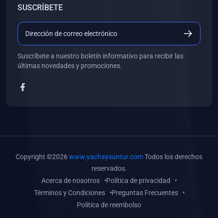
SUSCRÍBETE
(0)
Libros de Desarrollo Web y Móvil
(0)
Libros de Programación
(0)
Libros de Edición, Diseño Gráfico e Ilustración
Suscríbete a nuestro boletín informativo para recibir las
(0)
Libros de Informática
últimas novedades y promociones.
(0)
Libros de Administración, Gestión Pública y Marketing
(0)
Libros de Arquitectura e Ingeniería Civil
(0)
Libros de Ingeniería de Sistemas
(0)
Libros de Ingeniería de Software
(0)
Libros de Ciencia de Datos
Copyright ©2026
www.yachaysuntur.com
Todos los derechos
(0)
Libros de Computación Científica
reservados.
Acerca de nosotros
Política de privacidad
(0)
Libros de Mecatrónica
Términos y Condiciones
Preguntas Frecuentes
(0)
Libros de Robótica
Política de reembolso