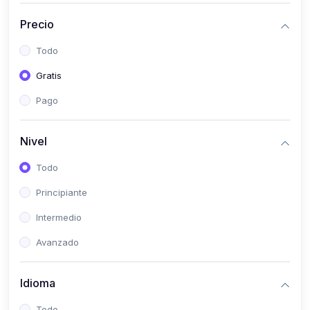
(0)
Historia
Precio
(0)
Arte y Música
Todo
(0)
Desarrollo Web
Gratis
(0)
Desarrollo Móvil
Pago
(0)
Lenguajes de Programación
(0)
Desarrollo de Videojuegos
Nivel
(0)
Edición, Diseño Gráfico e Ilustración
Todo
(0)
Informática
Principiante
(0)
Administración, Gestión Pública y Marketing
Intermedio
(0)
Arquitectura e Ingeniería Civil
Avanzado
(0)
Ingeniería de Sistemas
Idioma
(0)
Ingeniería de Software
(0)
Ciencia de Datos
Todo