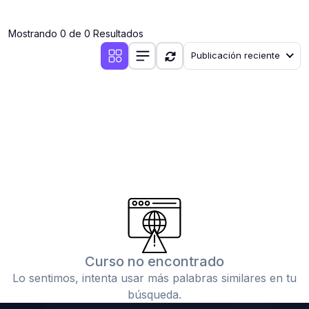
(0)
Clases en vivo por iniciarse
Mostrando 0 de 0 Resultados
(0)
Clases en vivo ya iniciadas
Publicación reciente
(0)
3. CONFERENCIAS
(0)
Conferencias por iniciar
(0)
Conferencias ya iniciadas
(0)
4. RESOLUCIÓN DE TAREAS, TRABAJOS Y PROBLEMAS
ACADÉMICOS
(0)
Banco de Preguntas
(0)
Exámenes
(0)
Tareas o trabajos de investigación ( monografías,
tesis, casos clínicos, etc.)
Curso no encontrado
(0)
Resolver tareas o preguntas, hacer trabajos
Lo sentimos, intenta usar más palabras similares en tu
académicos o de investigación (monografías y otros)
búsqueda.