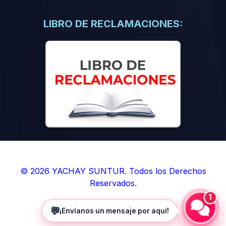
(0)
Libros de Inteligencia Artificial
(0)
Libros de Idiomas
LIBRO DE RECLAMACIONES:
(0)
9. BOLETINES
(0)
Boletines en Ciencias
(0)
Boletines en Ingenierías
(0)
Boletines en Humanidades
(0)
10. REVISTAS
(0)
Revistas en Ciencias
(0)
Revistas en Ingenierías
(0)
Revistas en Humanidades
© 2026 YACHAY SUNTUR. Todos los Derechos
Reservados.
(0)
11. SOFTWARE
1
(0)
Sistemas Operativos
💬
¡Envíanos un mensaje por aquí!
(0)
Aplicaciones