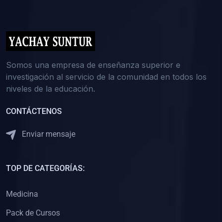
(0)
5. REFORZAMIENTO ACADÉMICO
(0)
Reforzamiento Personal
(0)
Reforzamiento Grupal
(0)
6. ASESORÍA
Somos una empresa de enseñanza superior e
investigación al servicio de la comunidad en todos los
(0)
Asesoría Educación Primaria
niveles de la educación.
(0)
Asesoría Educación Secundaria
CONTÁCTENOS
(0)
Asesoría Educación Preuniversitaria
(0)
Asesoría Educación Universitaria o Pregrado
Enviar mensaje
(0)
Asesoría Educación Postgrado
(0)
7. CAPACITACIÓN DOCENTE
TOP DE CATEGORÍAS:
(0)
Capacitación Docentes de Educación Primaria
Medicina
(0)
Capacitación Docentes de Educación Secundaria
Pack de Cursos
(0)
Capacitación Docentes de Preparación Preuniversitaria