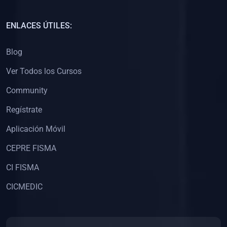
(0)
Capacitación Docentes Universitarios
ENLACES ÚTILES:
(0)
8. LIBROS
Blog
(0)
Libros de Matemáticas
Ver Todos los Cursos
(0)
Libros de Estadística
Community
(0)
Libros de Física
(0)
Libros de Química
Regístrate
(0)
Libros de Biología
Aplicación Móvil
(0)
Libros de Medicina
CEPRE FISMA
(0)
Libros de Economía
CI FISMA
(0)
Libros de Derecho
CICMEDIC
(0)
Libros de Historia
(0)
Libros de Arte y Música