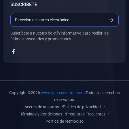
SUSCRÍBETE
(0)
Libros de Desarrollo Web y Móvil
(0)
Libros de Programación
(0)
Libros de Edición, Diseño Gráfico e Ilustración
Suscríbete a nuestro boletín informativo para recibir las
(0)
Libros de Informática
últimas novedades y promociones.
(0)
Libros de Administración, Gestión Pública y Marketing
(0)
Libros de Arquitectura e Ingeniería Civil
(0)
Libros de Ingeniería de Sistemas
(0)
Libros de Ingeniería de Software
(0)
Libros de Ciencia de Datos
Copyright ©2026
www.yachaysuntur.com
Todos los derechos
(0)
Libros de Computación Científica
reservados.
Acerca de nosotros
Política de privacidad
(0)
Libros de Mecatrónica
Términos y Condiciones
Preguntas Frecuentes
(0)
Libros de Robótica
Política de reembolso