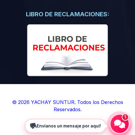
(0)
Libros de Inteligencia Artificial
(0)
Libros de Idiomas
LIBRO DE RECLAMACIONES:
(0)
9. BOLETINES
(0)
Boletines en Ciencias
(0)
Boletines en Ingenierías
(0)
Boletines en Humanidades
(0)
10. REVISTAS
(0)
Revistas en Ciencias
(0)
Revistas en Ingenierías
(0)
Revistas en Humanidades
© 2026 YACHAY SUNTUR. Todos los Derechos
Reservados.
(0)
11. SOFTWARE
1
(0)
Sistemas Operativos
💬
¡Envíanos un mensaje por aquí!
(0)
Aplicaciones