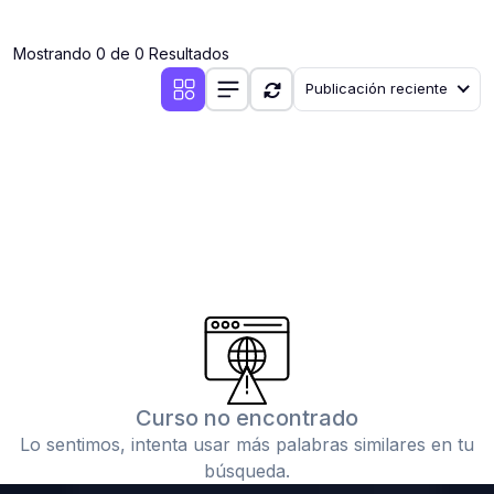
(0)
Clases en vivo por iniciarse
Mostrando 0 de 0 Resultados
(0)
Clases en vivo ya iniciadas
Publicación reciente
(0)
3. CONFERENCIAS
(0)
Conferencias por iniciar
(0)
Conferencias ya iniciadas
(0)
4. RESOLUCIÓN DE TAREAS, TRABAJOS Y PROBLEMAS
ACADÉMICOS
(0)
Banco de Preguntas
(0)
Exámenes
(0)
Tareas o trabajos de investigación ( monografías,
tesis, casos clínicos, etc.)
Curso no encontrado
(0)
Resolver tareas o preguntas, hacer trabajos
Lo sentimos, intenta usar más palabras similares en tu
académicos o de investigación (monografías y otros)
búsqueda.