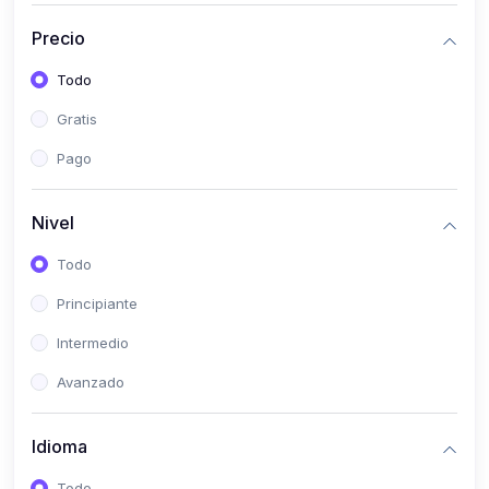
(0)
Historia
Precio
(0)
Arte y Música
Todo
(0)
Desarrollo Web
Gratis
(0)
Desarrollo Móvil
Pago
(0)
Lenguajes de Programación
(0)
Desarrollo de Videojuegos
Nivel
(0)
Edición, Diseño Gráfico e Ilustración
Todo
(0)
Informática
Principiante
(0)
Administración, Gestión Pública y Marketing
Intermedio
(0)
Arquitectura e Ingeniería Civil
Avanzado
(0)
Ingeniería de Sistemas
Idioma
(0)
Ingeniería de Software
(0)
Ciencia de Datos
Todo