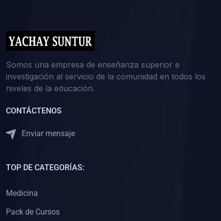
(0)
5. REFORZAMIENTO ACADÉMICO
(0)
Reforzamiento Personal
(0)
Reforzamiento Grupal
(0)
6. ASESORÍA
Somos una empresa de enseñanza superior e
investigación al servicio de la comunidad en todos los
(0)
Asesoría Educación Primaria
niveles de la educación.
(0)
Asesoría Educación Secundaria
CONTÁCTENOS
(0)
Asesoría Educación Preuniversitaria
(0)
Asesoría Educación Universitaria o Pregrado
Enviar mensaje
(0)
Asesoría Educación Postgrado
(0)
7. CAPACITACIÓN DOCENTE
TOP DE CATEGORÍAS:
(0)
Capacitación Docentes de Educación Primaria
Medicina
(0)
Capacitación Docentes de Educación Secundaria
Pack de Cursos
(0)
Capacitación Docentes de Preparación Preuniversitaria