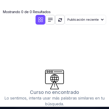
(0)
Clases en vivo por iniciarse
Mostrando 0 de 0 Resultados
(0)
Clases en vivo ya iniciadas
Publicación reciente
(0)
3. CONFERENCIAS
(0)
Conferencias por iniciar
(0)
Conferencias ya iniciadas
(0)
4. RESOLUCIÓN DE TAREAS, TRABAJOS Y PROBLEMAS
ACADÉMICOS
(0)
Banco de Preguntas
(0)
Exámenes
(0)
Tareas o trabajos de investigación ( monografías,
tesis, casos clínicos, etc.)
Curso no encontrado
(0)
Resolver tareas o preguntas, hacer trabajos
Lo sentimos, intenta usar más palabras similares en tu
académicos o de investigación (monografías y otros)
búsqueda.