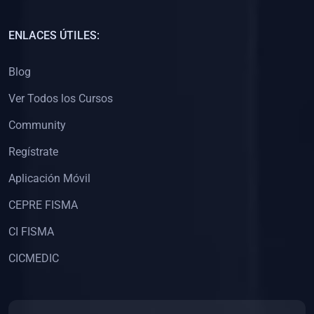
(0)
Capacitación Docentes Universitarios
ENLACES ÚTILES:
(0)
8. LIBROS
Blog
(0)
Libros de Matemáticas
Ver Todos los Cursos
(0)
Libros de Estadística
Community
(0)
Libros de Física
(0)
Libros de Química
Regístrate
(0)
Libros de Biología
Aplicación Móvil
(0)
Libros de Medicina
CEPRE FISMA
(0)
Libros de Economía
CI FISMA
(0)
Libros de Derecho
CICMEDIC
(0)
Libros de Historia
(0)
Libros de Arte y Música