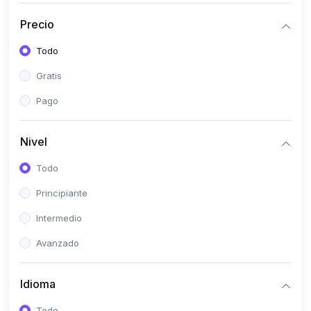
(0)
Historia
Precio
(0)
Arte y Música
Todo
(0)
Desarrollo Web
Gratis
(0)
Desarrollo Móvil
Pago
(0)
Lenguajes de Programación
(0)
Desarrollo de Videojuegos
Nivel
(0)
Edición, Diseño Gráfico e Ilustración
Todo
(0)
Informática
Principiante
(0)
Administración, Gestión Pública y Marketing
Intermedio
(0)
Arquitectura e Ingeniería Civil
Avanzado
(0)
Ingeniería de Sistemas
Idioma
(0)
Ingeniería de Software
(0)
Ciencia de Datos
Todo