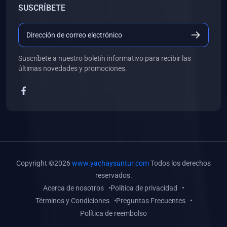
SUSCRÍBETE
(0)
Libros de Desarrollo Web y Móvil
(0)
Libros de Programación
(0)
Libros de Edición, Diseño Gráfico e Ilustración
Suscríbete a nuestro boletín informativo para recibir las
(0)
Libros de Informática
últimas novedades y promociones.
(0)
Libros de Administración, Gestión Pública y Marketing
(0)
Libros de Arquitectura e Ingeniería Civil
(0)
Libros de Ingeniería de Sistemas
(0)
Libros de Ingeniería de Software
(0)
Libros de Ciencia de Datos
Copyright ©2026
www.yachaysuntur.com
Todos los derechos
(0)
Libros de Computación Científica
reservados.
Acerca de nosotros
Política de privacidad
(0)
Libros de Mecatrónica
Términos y Condiciones
Preguntas Frecuentes
(0)
Libros de Robótica
Política de reembolso