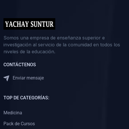
(0)
5. REFORZAMIENTO ACADÉMICO
(0)
Reforzamiento Personal
(0)
Reforzamiento Grupal
(0)
6. ASESORÍA
Somos una empresa de enseñanza superior e
investigación al servicio de la comunidad en todos los
(0)
Asesoría Educación Primaria
niveles de la educación.
(0)
Asesoría Educación Secundaria
CONTÁCTENOS
(0)
Asesoría Educación Preuniversitaria
(0)
Asesoría Educación Universitaria o Pregrado
Enviar mensaje
(0)
Asesoría Educación Postgrado
(0)
7. CAPACITACIÓN DOCENTE
TOP DE CATEGORÍAS:
(0)
Capacitación Docentes de Educación Primaria
Medicina
(0)
Capacitación Docentes de Educación Secundaria
Pack de Cursos
(0)
Capacitación Docentes de Preparación Preuniversitaria