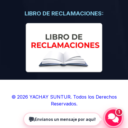
(0)
Libros de Inteligencia Artificial
(0)
Libros de Idiomas
LIBRO DE RECLAMACIONES:
(0)
9. BOLETINES
(0)
Boletines en Ciencias
(0)
Boletines en Ingenierías
(0)
Boletines en Humanidades
(0)
10. REVISTAS
(0)
Revistas en Ciencias
(0)
Revistas en Ingenierías
(0)
Revistas en Humanidades
© 2026 YACHAY SUNTUR. Todos los Derechos
Reservados.
(0)
11. SOFTWARE
1
(0)
Sistemas Operativos
💬
¡Envíanos un mensaje por aquí!
(0)
Aplicaciones