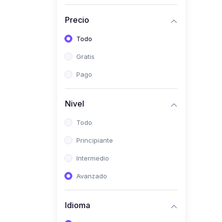
(0)
Historia
Precio
(0)
Arte y Música
Todo
(0)
Desarrollo Web
Gratis
(0)
Desarrollo Móvil
Pago
(0)
Lenguajes de
Programación
Nivel
(0)
Desarrollo de Videojuegos
Todo
(0)
Edición, Diseño Gráfico e
Principiante
Ilustración
(0)
Intermedio
Informática
(0)
Avanzado
Administración, Gestión
Pública y Marketing
Idioma
(0)
Arquitectura e Ingeniería
Civil