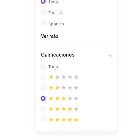
Todo
(0)
Ingeniería de Sistemas
English
(0)
Ingeniería de Software
Spanish
(0)
Ciencia de Datos
Ver más
(0)
Computación Científica
(0)
Ingeniería Mecatrónica
Calificaciones
(0)
Robótica
Todo
(0)
Inteligencia Artificial
(0)
Idiomas
(0)
Lenguaje
(0)
Literatura
(0)
Filosofía
(0)
Psicología