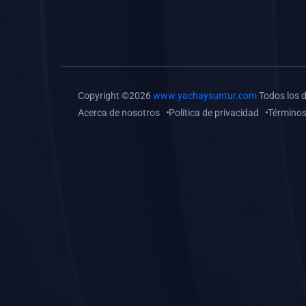
(0)
Tareas o trabajos de
investigación (
monografías, tesis, casos
clínicos, etc.)
(0)
Resolver tareas o
Copyright ©2026
www.yachaysuntur.com
Todos los 
preguntas, hacer trabajos
Acerca de nosotros
Política de privacidad
Términos
académicos o de
investigación (monografías
y otros)
(0)
5. REFORZAMIENTO
ACADÉMICO
(0)
Reforzamiento Personal
(0)
Reforzamiento Grupal
(0)
6. ASESORÍA
(0)
Asesoría Educación
Primaria