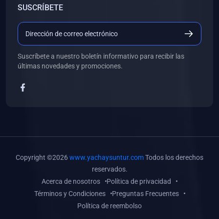
SUSCRÍBETE
(0)
Libros de Desarrollo Web y Móvil
(0)
Libros de Programación
(0)
Libros de Edición, Diseño Gráfico e Ilustración
Suscríbete a nuestro boletín informativo para recibir las
(0)
Libros de Informática
últimas novedades y promociones.
(0)
Libros de Administración, Gestión Pública y Marketing
(0)
Libros de Arquitectura e Ingeniería Civil
(0)
Libros de Ingeniería de Sistemas
(0)
Libros de Ingeniería de Software
(0)
Libros de Ciencia de Datos
Copyright ©2026
www.yachaysuntur.com
Todos los derechos
(0)
Libros de Computación Científica
reservados.
Acerca de nosotros
Política de privacidad
(0)
Libros de Mecatrónica
Términos y Condiciones
Preguntas Frecuentes
(0)
Libros de Robótica
Política de reembolso