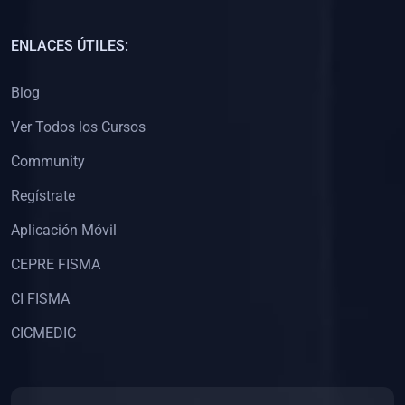
(0)
Capacitación Docentes Universitarios
ENLACES ÚTILES:
(0)
8. LIBROS
Blog
(0)
Libros de Matemáticas
Ver Todos los Cursos
(0)
Libros de Estadística
Community
(0)
Libros de Física
(0)
Libros de Química
Regístrate
(0)
Libros de Biología
Aplicación Móvil
(0)
Libros de Medicina
CEPRE FISMA
(0)
Libros de Economía
CI FISMA
(0)
Libros de Derecho
CICMEDIC
(0)
Libros de Historia
(0)
Libros de Arte y Música