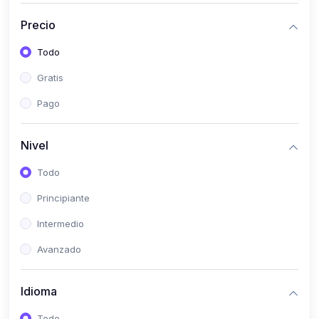
(0)
Historia
Precio
(0)
Arte y Música
Todo
(0)
Desarrollo Web
Gratis
(0)
Desarrollo Móvil
Pago
(0)
Lenguajes de Programación
(0)
Desarrollo de Videojuegos
Nivel
(0)
Edición, Diseño Gráfico e Ilustración
Todo
(0)
Informática
Principiante
(0)
Administración, Gestión Pública y Marketing
Intermedio
(0)
Arquitectura e Ingeniería Civil
Avanzado
(0)
Ingeniería de Sistemas
Idioma
(0)
Ingeniería de Software
(0)
Ciencia de Datos
Todo