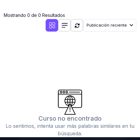
(0)
Clases en vivo por iniciarse
Mostrando 0 de 0 Resultados
(0)
Clases en vivo ya iniciadas
Publicación reciente
(0)
3. CONFERENCIAS
(0)
Conferencias por iniciar
(0)
Conferencias ya iniciadas
(0)
4. RESOLUCIÓN DE TAREAS, TRABAJOS Y PROBLEMAS
ACADÉMICOS
(0)
Banco de Preguntas
(0)
Exámenes
(0)
Tareas o trabajos de investigación ( monografías,
tesis, casos clínicos, etc.)
Curso no encontrado
(0)
Resolver tareas o preguntas, hacer trabajos
Lo sentimos, intenta usar más palabras similares en tu
académicos o de investigación (monografías y otros)
búsqueda.