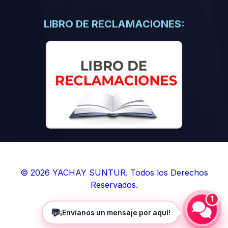
(0)
Libros de Inteligencia Artificial
(0)
Libros de Idiomas
LIBRO DE RECLAMACIONES:
(0)
9. BOLETINES
(0)
Boletines en Ciencias
(0)
Boletines en Ingenierías
(0)
Boletines en Humanidades
(0)
10. REVISTAS
(0)
Revistas en Ciencias
(0)
Revistas en Ingenierías
(0)
Revistas en Humanidades
© 2026 YACHAY SUNTUR. Todos los Derechos
Reservados.
(0)
11. SOFTWARE
1
(0)
Sistemas Operativos
💬
¡Envíanos un mensaje por aquí!
(0)
Aplicaciones