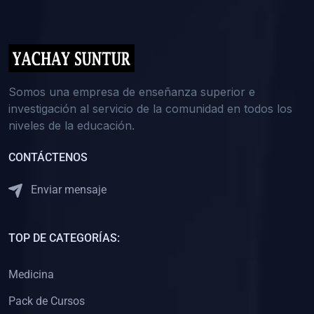
(0)
5. REFORZAMIENTO ACADÉMICO
(0)
Reforzamiento Personal
(0)
Reforzamiento Grupal
(0)
6. ASESORÍA
Somos una empresa de enseñanza superior e
investigación al servicio de la comunidad en todos los
(0)
Asesoría Educación Primaria
niveles de la educación.
(0)
Asesoría Educación Secundaria
CONTÁCTENOS
(0)
Asesoría Educación Preuniversitaria
(0)
Asesoría Educación Universitaria o Pregrado
Enviar mensaje
(0)
Asesoría Educación Postgrado
(0)
7. CAPACITACIÓN DOCENTE
TOP DE CATEGORÍAS:
(0)
Capacitación Docentes de Educación Primaria
Medicina
(0)
Capacitación Docentes de Educación Secundaria
Pack de Cursos
(0)
Capacitación Docentes de Preparación Preuniversitaria