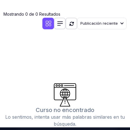
(0)
Clases en vivo por iniciarse
Mostrando 0 de 0 Resultados
(0)
Clases en vivo ya iniciadas
Publicación reciente
(0)
3. CONFERENCIAS
(0)
Conferencias por iniciar
(0)
Conferencias ya iniciadas
(0)
4. RESOLUCIÓN DE TAREAS, TRABAJOS Y PROBLEMAS
ACADÉMICOS
(0)
Banco de Preguntas
(0)
Exámenes
(0)
Tareas o trabajos de investigación ( monografías,
tesis, casos clínicos, etc.)
Curso no encontrado
(0)
Resolver tareas o preguntas, hacer trabajos
Lo sentimos, intenta usar más palabras similares en tu
académicos o de investigación (monografías y otros)
búsqueda.