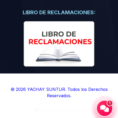
(0)
Libros de Inteligencia Artificial
(0)
Libros de Idiomas
LIBRO DE RECLAMACIONES:
(0)
9. BOLETINES
(0)
Boletines en Ciencias
(0)
Boletines en Ingenierías
(0)
Boletines en Humanidades
(0)
10. REVISTAS
(0)
Revistas en Ciencias
(0)
Revistas en Ingenierías
(0)
Revistas en Humanidades
© 2026 YACHAY SUNTUR. Todos los Derechos
Reservados.
(0)
11. SOFTWARE
1
(0)
Sistemas Operativos
(0)
Aplicaciones