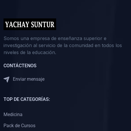
(0)
5. REFORZAMIENTO ACADÉMICO
(0)
Reforzamiento Personal
(0)
Reforzamiento Grupal
(0)
6. ASESORÍA
Somos una empresa de enseñanza superior e
investigación al servicio de la comunidad en todos los
(0)
Asesoría Educación Primaria
niveles de la educación.
(0)
Asesoría Educación Secundaria
CONTÁCTENOS
(0)
Asesoría Educación Preuniversitaria
(0)
Asesoría Educación Universitaria o Pregrado
Enviar mensaje
(0)
Asesoría Educación Postgrado
(0)
7. CAPACITACIÓN DOCENTE
TOP DE CATEGORÍAS:
(0)
Capacitación Docentes de Educación Primaria
Medicina
(0)
Capacitación Docentes de Educación Secundaria
Pack de Cursos
(0)
Capacitación Docentes de Preparación Preuniversitaria