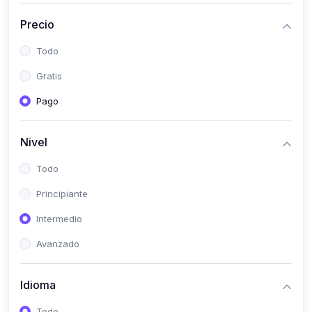
(0)
Historia
Precio
(0)
Arte y Música
Todo
(0)
Desarrollo Web
Gratis
(0)
Desarrollo Móvil
Pago
(0)
Lenguajes de Programación
(0)
Desarrollo de Videojuegos
Nivel
(0)
Edición, Diseño Gráfico e Ilustración
Todo
(0)
Informática
Principiante
(0)
Administración, Gestión Pública y Marketing
Intermedio
(0)
Arquitectura e Ingeniería Civil
Avanzado
(0)
Ingeniería de Sistemas
Idioma
(0)
Ingeniería de Software
(0)
Ciencia de Datos
Todo