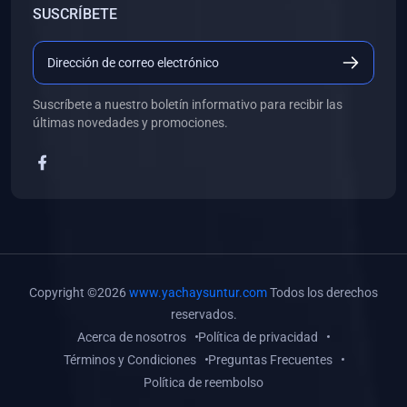
SUSCRÍBETE
(0)
Libros de Desarrollo Web y Móvil
(0)
Libros de Programación
(0)
Libros de Edición, Diseño Gráfico e Ilustración
Suscríbete a nuestro boletín informativo para recibir las
(0)
Libros de Informática
últimas novedades y promociones.
(0)
Libros de Administración, Gestión Pública y Marketing
(0)
Libros de Arquitectura e Ingeniería Civil
(0)
Libros de Ingeniería de Sistemas
(0)
Libros de Ingeniería de Software
(0)
Libros de Ciencia de Datos
Copyright ©2026
www.yachaysuntur.com
Todos los derechos
(0)
Libros de Computación Científica
reservados.
Acerca de nosotros
Política de privacidad
(0)
Libros de Mecatrónica
Términos y Condiciones
Preguntas Frecuentes
(0)
Libros de Robótica
Política de reembolso