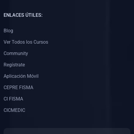
(0)
Capacitación Docentes Universitarios
ENLACES ÚTILES:
(0)
8. LIBROS
Blog
(0)
Libros de Matemáticas
Ver Todos los Cursos
(0)
Libros de Estadística
Community
(0)
Libros de Física
(0)
Libros de Química
Regístrate
(0)
Libros de Biología
Aplicación Móvil
(0)
Libros de Medicina
CEPRE FISMA
(0)
Libros de Economía
CI FISMA
(0)
Libros de Derecho
CICMEDIC
(0)
Libros de Historia
(0)
Libros de Arte y Música