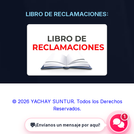
(0)
Libros de Inteligencia Artificial
(0)
Libros de Idiomas
LIBRO DE RECLAMACIONES:
(0)
9. BOLETINES
(0)
Boletines en Ciencias
(0)
Boletines en Ingenierías
(0)
Boletines en Humanidades
(0)
10. REVISTAS
(0)
Revistas en Ciencias
(0)
Revistas en Ingenierías
(0)
Revistas en Humanidades
© 2026 YACHAY SUNTUR. Todos los Derechos
Reservados.
(0)
11. SOFTWARE
1
(0)
Sistemas Operativos
💬
¡Envíanos un mensaje por aquí!
(0)
Aplicaciones