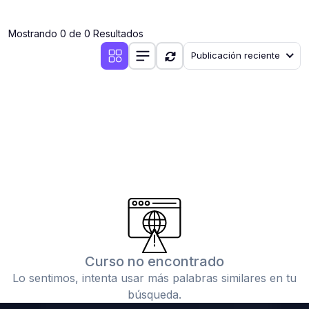
(0)
Clases en vivo por iniciarse
Mostrando 0 de 0 Resultados
(0)
Clases en vivo ya iniciadas
Publicación reciente
(0)
3. CONFERENCIAS
(0)
Conferencias por iniciar
(0)
Conferencias ya iniciadas
(0)
4. RESOLUCIÓN DE TAREAS, TRABAJOS Y PROBLEMAS
ACADÉMICOS
(0)
Banco de Preguntas
(0)
Exámenes
(0)
Tareas o trabajos de investigación ( monografías,
tesis, casos clínicos, etc.)
Curso no encontrado
(0)
Resolver tareas o preguntas, hacer trabajos
Lo sentimos, intenta usar más palabras similares en tu
académicos o de investigación (monografías y otros)
búsqueda.