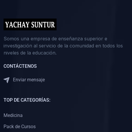
(0)
5. REFORZAMIENTO ACADÉMICO
(0)
Reforzamiento Personal
(0)
Reforzamiento Grupal
(0)
6. ASESORÍA
Somos una empresa de enseñanza superior e
investigación al servicio de la comunidad en todos los
(0)
Asesoría Educación Primaria
niveles de la educación.
(0)
Asesoría Educación Secundaria
CONTÁCTENOS
(0)
Asesoría Educación Preuniversitaria
(0)
Asesoría Educación Universitaria o Pregrado
Enviar mensaje
(0)
Asesoría Educación Postgrado
(0)
7. CAPACITACIÓN DOCENTE
TOP DE CATEGORÍAS:
(0)
Capacitación Docentes de Educación Primaria
Medicina
(0)
Capacitación Docentes de Educación Secundaria
Pack de Cursos
(0)
Capacitación Docentes de Preparación Preuniversitaria