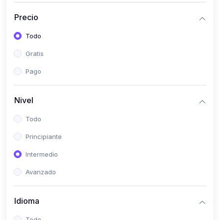
(0)
Historia
Precio
(0)
Arte y Música
Todo
(0)
Desarrollo Web
Gratis
(0)
Desarrollo Móvil
Pago
(0)
Lenguajes de Programación
(0)
Desarrollo de Videojuegos
Nivel
(0)
Edición, Diseño Gráfico e Ilustración
Todo
(0)
Informática
Principiante
(0)
Administración, Gestión Pública y Marketing
Intermedio
(0)
Arquitectura e Ingeniería Civil
Avanzado
(0)
Ingeniería de Sistemas
Idioma
(0)
Ingeniería de Software
(0)
Ciencia de Datos
Todo