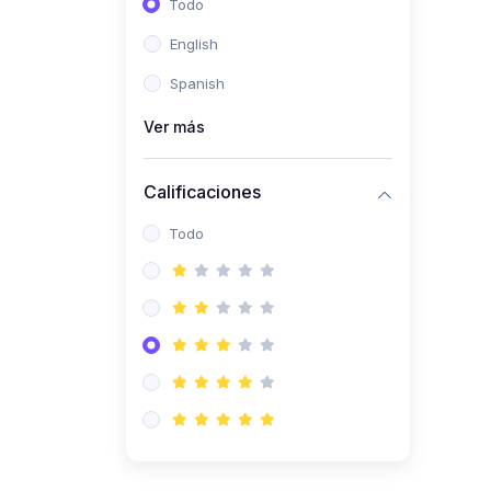
Todo
(0)
Ingeniería de Sistemas
English
(0)
Ingeniería de Software
Spanish
(0)
Ciencia de Datos
Ver más
(0)
Computación Científica
(0)
Ingeniería Mecatrónica
Calificaciones
(0)
Robótica
Todo
(0)
Inteligencia Artificial
(0)
Idiomas
(0)
Lenguaje
(0)
Literatura
(0)
Filosofía
(0)
Psicología