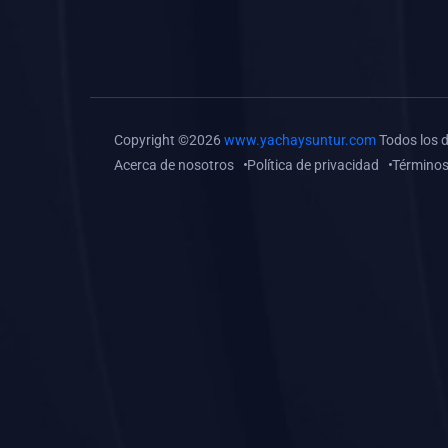
(0)
Tareas o trabajos de
investigación (
monografías, tesis, casos
clínicos, etc.)
(0)
Resolver tareas o
Copyright ©2026
www.yachaysuntur.com
Todos los 
preguntas, hacer trabajos
Acerca de nosotros
Política de privacidad
Términos
académicos o de
investigación (monografías
y otros)
(0)
5. REFORZAMIENTO
ACADÉMICO
(0)
Reforzamiento Personal
(0)
Reforzamiento Grupal
(0)
6. ASESORÍA
(0)
Asesoría Educación
Primaria