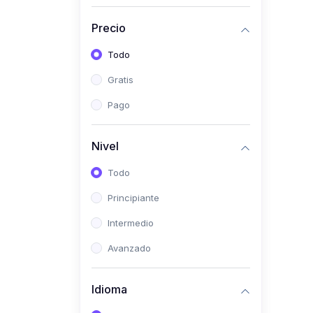
(0)
Historia
Precio
(0)
Arte y Música
Todo
(0)
Desarrollo Web
Gratis
(0)
Desarrollo Móvil
Pago
(0)
Lenguajes de
Programación
Nivel
(0)
Desarrollo de Videojuegos
Todo
(0)
Edición, Diseño Gráfico e
Principiante
Ilustración
(0)
Intermedio
Informática
(0)
Avanzado
Administración, Gestión
Pública y Marketing
Idioma
(0)
Arquitectura e Ingeniería
Civil