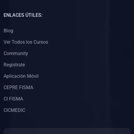
(0)
Capacitación Docentes Universitarios
ENLACES ÚTILES:
(0)
8. LIBROS
Blog
(0)
Libros de Matemáticas
Ver Todos los Cursos
(0)
Libros de Estadística
Community
(0)
Libros de Física
(0)
Libros de Química
Regístrate
(0)
Libros de Biología
Aplicación Móvil
(0)
Libros de Medicina
CEPRE FISMA
(0)
Libros de Economía
CI FISMA
(0)
Libros de Derecho
CICMEDIC
(0)
Libros de Historia
(0)
Libros de Arte y Música