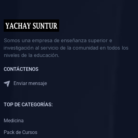
(0)
5. REFORZAMIENTO ACADÉMICO
(0)
Reforzamiento Personal
(0)
Reforzamiento Grupal
(0)
6. ASESORÍA
Somos una empresa de enseñanza superior e
investigación al servicio de la comunidad en todos los
(0)
Asesoría Educación Primaria
niveles de la educación.
(0)
Asesoría Educación Secundaria
CONTÁCTENOS
(0)
Asesoría Educación Preuniversitaria
(0)
Asesoría Educación Universitaria o Pregrado
Enviar mensaje
(0)
Asesoría Educación Postgrado
(0)
7. CAPACITACIÓN DOCENTE
TOP DE CATEGORÍAS:
(0)
Capacitación Docentes de Educación Primaria
Medicina
(0)
Capacitación Docentes de Educación Secundaria
Pack de Cursos
(0)
Capacitación Docentes de Preparación Preuniversitaria