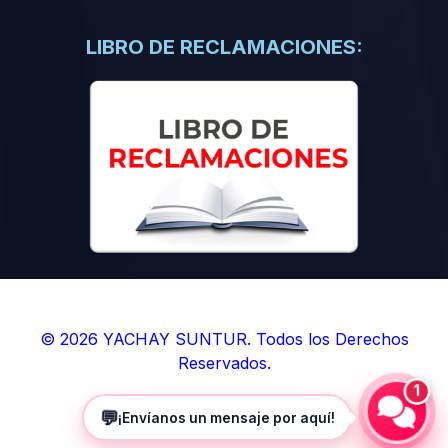
(0)
Libros de Inteligencia Artificial
(0)
Libros de Idiomas
LIBRO DE RECLAMACIONES:
(0)
9. BOLETINES
(0)
Boletines en Ciencias
(0)
Boletines en Ingenierías
(0)
Boletines en Humanidades
(0)
10. REVISTAS
(0)
Revistas en Ciencias
(0)
Revistas en Ingenierías
(0)
Revistas en Humanidades
© 2026 YACHAY SUNTUR. Todos los Derechos
Reservados.
(0)
11. SOFTWARE
1
(0)
Sistemas Operativos
💬
¡Envíanos un mensaje por aquí!
(0)
Aplicaciones