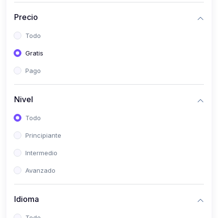
(0)
Historia
Precio
(0)
Arte y Música
Todo
(0)
Desarrollo Web
Gratis
(0)
Desarrollo Móvil
Pago
(0)
Lenguajes de Programación
(0)
Desarrollo de Videojuegos
Nivel
(0)
Edición, Diseño Gráfico e Ilustración
Todo
(0)
Informática
Principiante
(0)
Administración, Gestión Pública y Marketing
Intermedio
(0)
Arquitectura e Ingeniería Civil
Avanzado
(0)
Ingeniería de Sistemas
Idioma
(0)
Ingeniería de Software
(0)
Ciencia de Datos
Todo