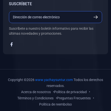
SUSCRÍBETE
(0)
Libros de Desarrollo Web y Móvil
(0)
Libros de Programación
(0)
Libros de Edición, Diseño Gráfico e Ilustración
Suscríbete a nuestro boletín informativo para recibir las
(0)
Libros de Informática
últimas novedades y promociones.
(0)
Libros de Administración, Gestión Pública y Marketing
(0)
Libros de Arquitectura e Ingeniería Civil
(0)
Libros de Ingeniería de Sistemas
(0)
Libros de Ingeniería de Software
(0)
Libros de Ciencia de Datos
Copyright ©2026
www.yachaysuntur.com
Todos los derechos
(0)
Libros de Computación Científica
reservados.
Acerca de nosotros
Política de privacidad
(0)
Libros de Mecatrónica
Términos y Condiciones
Preguntas Frecuentes
(0)
Libros de Robótica
Política de reembolso