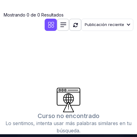
(0)
Clases en vivo por iniciarse
Mostrando 0 de 0 Resultados
(0)
Clases en vivo ya iniciadas
Publicación reciente
(0)
3. CONFERENCIAS
(0)
Conferencias por iniciar
(0)
Conferencias ya iniciadas
(0)
4. RESOLUCIÓN DE TAREAS, TRABAJOS Y PROBLEMAS
ACADÉMICOS
(0)
Banco de Preguntas
(0)
Exámenes
(0)
Tareas o trabajos de investigación ( monografías,
tesis, casos clínicos, etc.)
Curso no encontrado
(0)
Resolver tareas o preguntas, hacer trabajos
Lo sentimos, intenta usar más palabras similares en tu
académicos o de investigación (monografías y otros)
búsqueda.