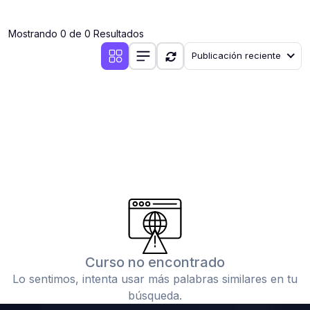
(0)
Clases en vivo por iniciarse
Mostrando 0 de 0 Resultados
(0)
Clases en vivo ya iniciadas
Publicación reciente
(0)
3. CONFERENCIAS
(0)
Conferencias por iniciar
(0)
Conferencias ya iniciadas
(0)
4. RESOLUCIÓN DE TAREAS, TRABAJOS Y PROBLEMAS
ACADÉMICOS
(0)
Banco de Preguntas
(0)
Exámenes
(0)
Tareas o trabajos de investigación ( monografías,
tesis, casos clínicos, etc.)
Curso no encontrado
(0)
Resolver tareas o preguntas, hacer trabajos
Lo sentimos, intenta usar más palabras similares en tu
académicos o de investigación (monografías y otros)
búsqueda.