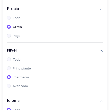
(0)
Historia
Precio
(0)
Arte y Música
Todo
(0)
Desarrollo Web
Gratis
(0)
Desarrollo Móvil
Pago
(0)
Lenguajes de Programación
(0)
Desarrollo de Videojuegos
Nivel
(0)
Edición, Diseño Gráfico e Ilustración
Todo
(0)
Informática
Principiante
(0)
Administración, Gestión Pública y Marketing
Intermedio
(0)
Arquitectura e Ingeniería Civil
Avanzado
(0)
Ingeniería de Sistemas
Idioma
(0)
Ingeniería de Software
(0)
Ciencia de Datos
Todo