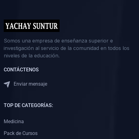
(0)
5. REFORZAMIENTO ACADÉMICO
(0)
Reforzamiento Personal
(0)
Reforzamiento Grupal
(0)
6. ASESORÍA
Somos una empresa de enseñanza superior e
investigación al servicio de la comunidad en todos los
(0)
Asesoría Educación Primaria
niveles de la educación.
(0)
Asesoría Educación Secundaria
CONTÁCTENOS
(0)
Asesoría Educación Preuniversitaria
(0)
Asesoría Educación Universitaria o Pregrado
Enviar mensaje
(0)
Asesoría Educación Postgrado
(0)
7. CAPACITACIÓN DOCENTE
TOP DE CATEGORÍAS:
(0)
Capacitación Docentes de Educación Primaria
Medicina
(0)
Capacitación Docentes de Educación Secundaria
Pack de Cursos
(0)
Capacitación Docentes de Preparación Preuniversitaria