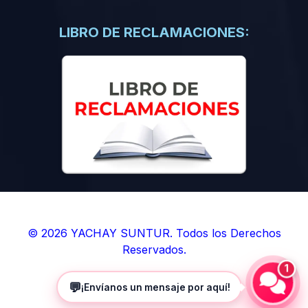
(0)
Libros de Inteligencia Artificial
(0)
Libros de Idiomas
LIBRO DE RECLAMACIONES:
(0)
9. BOLETINES
(0)
Boletines en Ciencias
(0)
Boletines en Ingenierías
(0)
Boletines en Humanidades
(0)
10. REVISTAS
(0)
Revistas en Ciencias
(0)
Revistas en Ingenierías
(0)
Revistas en Humanidades
© 2026 YACHAY SUNTUR. Todos los Derechos
Reservados.
(0)
11. SOFTWARE
1
(0)
Sistemas Operativos
💬
¡Envíanos un mensaje por aquí!
(0)
Aplicaciones