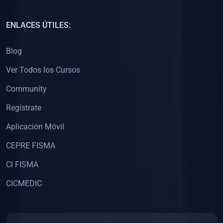
(0)
Capacitación Docentes Universitarios
ENLACES ÚTILES:
(0)
8. LIBROS
Blog
(0)
Libros de Matemáticas
Ver Todos los Cursos
(0)
Libros de Estadística
Community
(0)
Libros de Física
(0)
Libros de Química
Regístrate
(0)
Libros de Biología
Aplicación Móvil
(0)
Libros de Medicina
CEPRE FISMA
(0)
Libros de Economía
CI FISMA
(0)
Libros de Derecho
CICMEDIC
(0)
Libros de Historia
(0)
Libros de Arte y Música