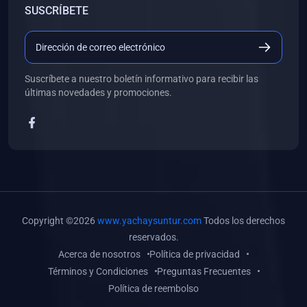
SUSCRÍBETE
(0)
Libros de Desarrollo Web y Móvil
(0)
Libros de Programación
(0)
Libros de Edición, Diseño Gráfico e Ilustración
Suscríbete a nuestro boletín informativo para recibir las
(0)
Libros de Informática
últimas novedades y promociones.
(0)
Libros de Administración, Gestión Pública y Marketing
(0)
Libros de Arquitectura e Ingeniería Civil
(0)
Libros de Ingeniería de Sistemas
(0)
Libros de Ingeniería de Software
(0)
Libros de Ciencia de Datos
Copyright ©2026
www.yachaysuntur.com
Todos los derechos
(0)
Libros de Computación Científica
reservados.
Acerca de nosotros
Política de privacidad
(0)
Libros de Mecatrónica
Términos y Condiciones
Preguntas Frecuentes
(0)
Libros de Robótica
Política de reembolso