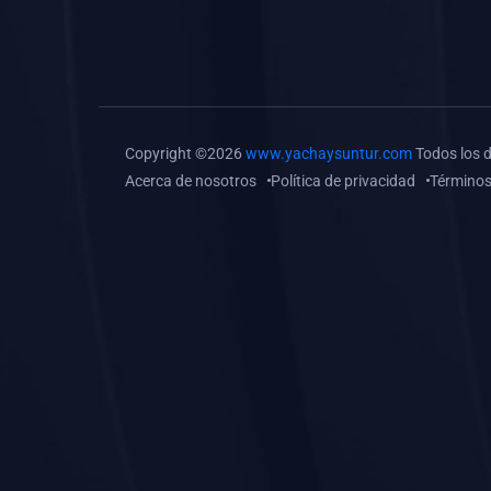
(0)
Tareas o trabajos de
investigación (
monografías, tesis, casos
clínicos, etc.)
(0)
Resolver tareas o
Copyright ©2026
www.yachaysuntur.com
Todos los 
preguntas, hacer trabajos
Acerca de nosotros
Política de privacidad
Términos
académicos o de
investigación (monografías
y otros)
(0)
5. REFORZAMIENTO
ACADÉMICO
(0)
Reforzamiento Personal
(0)
Reforzamiento Grupal
(0)
6. ASESORÍA
(0)
Asesoría Educación
Primaria