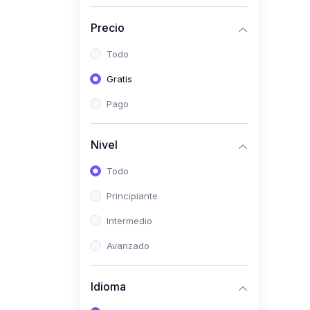
(0)
Historia
Precio
(0)
Arte y Música
Todo
(0)
Desarrollo Web
Gratis
(0)
Desarrollo Móvil
Pago
(0)
Lenguajes de
Programación
Nivel
(0)
Desarrollo de Videojuegos
Todo
(0)
Edición, Diseño Gráfico e
Principiante
Ilustración
(0)
Intermedio
Informática
(0)
Avanzado
Administración, Gestión
Pública y Marketing
Idioma
(0)
Arquitectura e Ingeniería
Civil