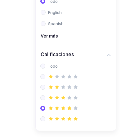
Todo
(0)
Ingeniería de Sistemas
English
(0)
Ingeniería de Software
Spanish
(0)
Ciencia de Datos
Ver más
(0)
Computación Científica
(0)
Ingeniería Mecatrónica
Calificaciones
(0)
Robótica
Todo
(0)
Inteligencia Artificial
(0)
Idiomas
(0)
Lenguaje
(0)
Literatura
(0)
Filosofía
(0)
Psicología