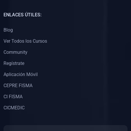
(0)
Capacitación Docentes Universitarios
ENLACES ÚTILES:
(0)
8. LIBROS
Blog
(0)
Libros de Matemáticas
Ver Todos los Cursos
(0)
Libros de Estadística
Community
(0)
Libros de Física
(0)
Libros de Química
Regístrate
(0)
Libros de Biología
Aplicación Móvil
(0)
Libros de Medicina
CEPRE FISMA
(0)
Libros de Economía
CI FISMA
(0)
Libros de Derecho
CICMEDIC
(0)
Libros de Historia
(0)
Libros de Arte y Música