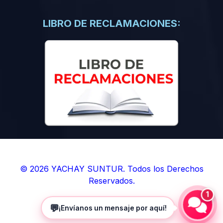
(0)
Libros de Inteligencia Artificial
(0)
Libros de Idiomas
LIBRO DE RECLAMACIONES:
(0)
9. BOLETINES
(0)
Boletines en Ciencias
(0)
Boletines en Ingenierías
(0)
Boletines en Humanidades
(0)
10. REVISTAS
(0)
Revistas en Ciencias
(0)
Revistas en Ingenierías
(0)
Revistas en Humanidades
© 2026 YACHAY SUNTUR. Todos los Derechos
Reservados.
(0)
11. SOFTWARE
1
(0)
Sistemas Operativos
💬
¡Envíanos un mensaje por aquí!
(0)
Aplicaciones