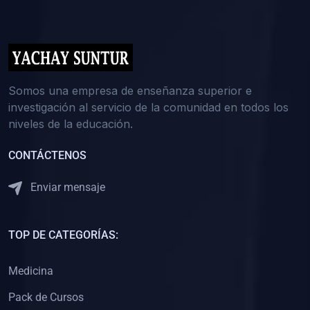
(0)
5. REFORZAMIENTO ACADÉMICO
(0)
Reforzamiento Personal
(0)
Reforzamiento Grupal
(0)
6. ASESORÍA
Somos una empresa de enseñanza superior e
investigación al servicio de la comunidad en todos los
(0)
Asesoría Educación Primaria
niveles de la educación.
(0)
Asesoría Educación Secundaria
CONTÁCTENOS
(0)
Asesoría Educación Preuniversitaria
(0)
Asesoría Educación Universitaria o Pregrado
Enviar mensaje
(0)
Asesoría Educación Postgrado
(0)
7. CAPACITACIÓN DOCENTE
TOP DE CATEGORÍAS:
(0)
Capacitación Docentes de Educación Primaria
Medicina
(0)
Capacitación Docentes de Educación Secundaria
Pack de Cursos
(0)
Capacitación Docentes de Preparación Preuniversitaria