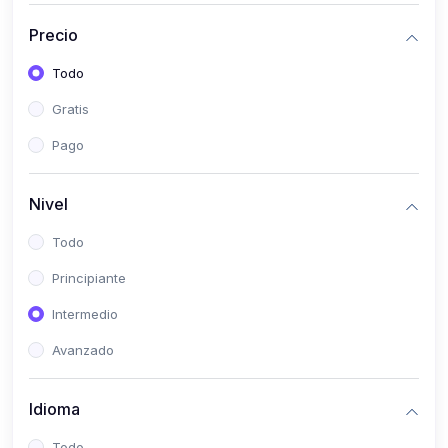
(0)
Historia
Precio
(0)
Arte y Música
Todo
(0)
Desarrollo Web
Gratis
(0)
Desarrollo Móvil
Pago
(0)
Lenguajes de Programación
(0)
Desarrollo de Videojuegos
Nivel
(0)
Edición, Diseño Gráfico e Ilustración
Todo
(0)
Informática
Principiante
(0)
Administración, Gestión Pública y Marketing
Intermedio
(0)
Arquitectura e Ingeniería Civil
Avanzado
(0)
Ingeniería de Sistemas
Idioma
(0)
Ingeniería de Software
(0)
Ciencia de Datos
Todo