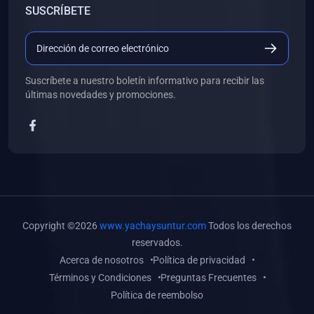
SUSCRÍBETE
(0)
Libros de Desarrollo Web y Móvil
(0)
Libros de Programación
(0)
Libros de Edición, Diseño Gráfico e Ilustración
Suscríbete a nuestro boletín informativo para recibir las
(0)
Libros de Informática
últimas novedades y promociones.
(0)
Libros de Administración, Gestión Pública y Marketing
(0)
Libros de Arquitectura e Ingeniería Civil
(0)
Libros de Ingeniería de Sistemas
(0)
Libros de Ingeniería de Software
(0)
Libros de Ciencia de Datos
Copyright ©2026
www.yachaysuntur.com
Todos los derechos
(0)
Libros de Computación Científica
reservados.
Acerca de nosotros
Política de privacidad
(0)
Libros de Mecatrónica
Términos y Condiciones
Preguntas Frecuentes
(0)
Libros de Robótica
Política de reembolso