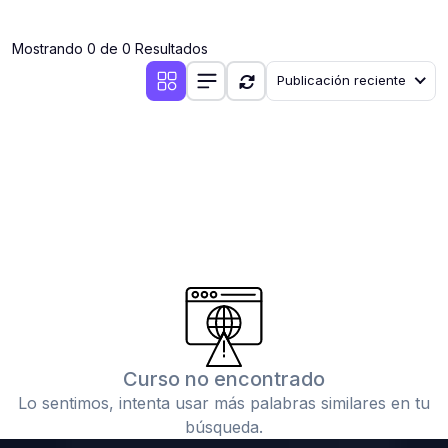
(0)
Clases en vivo por iniciarse
Mostrando 0 de 0 Resultados
(0)
Clases en vivo ya iniciadas
Publicación reciente
(0)
3. CONFERENCIAS
(0)
Conferencias por iniciar
(0)
Conferencias ya iniciadas
(0)
4. RESOLUCIÓN DE TAREAS, TRABAJOS Y PROBLEMAS
ACADÉMICOS
(0)
Banco de Preguntas
(0)
Exámenes
(0)
Tareas o trabajos de investigación ( monografías,
tesis, casos clínicos, etc.)
Curso no encontrado
(0)
Resolver tareas o preguntas, hacer trabajos
Lo sentimos, intenta usar más palabras similares en tu
académicos o de investigación (monografías y otros)
búsqueda.