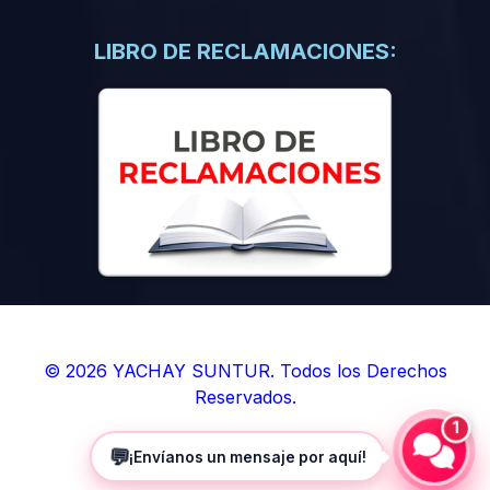
(0)
Libros de Inteligencia Artificial
(0)
Libros de Idiomas
LIBRO DE RECLAMACIONES:
(0)
9. BOLETINES
(0)
Boletines en Ciencias
(0)
Boletines en Ingenierías
(0)
Boletines en Humanidades
(0)
10. REVISTAS
(0)
Revistas en Ciencias
(0)
Revistas en Ingenierías
(0)
Revistas en Humanidades
© 2026 YACHAY SUNTUR. Todos los Derechos
Reservados.
(0)
11. SOFTWARE
1
(0)
Sistemas Operativos
💬
¡Envíanos un mensaje por aquí!
(0)
Aplicaciones