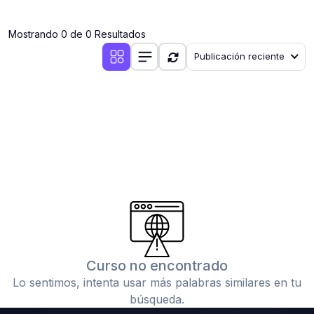
(0)
Clases en vivo por iniciarse
Mostrando 0 de 0 Resultados
(0)
Clases en vivo ya iniciadas
Publicación reciente
(0)
3. CONFERENCIAS
(0)
Conferencias por iniciar
(0)
Conferencias ya iniciadas
(0)
4. RESOLUCIÓN DE TAREAS, TRABAJOS Y PROBLEMAS
ACADÉMICOS
(0)
Banco de Preguntas
(0)
Exámenes
(0)
Tareas o trabajos de investigación ( monografías,
tesis, casos clínicos, etc.)
Curso no encontrado
(0)
Resolver tareas o preguntas, hacer trabajos
Lo sentimos, intenta usar más palabras similares en tu
académicos o de investigación (monografías y otros)
búsqueda.