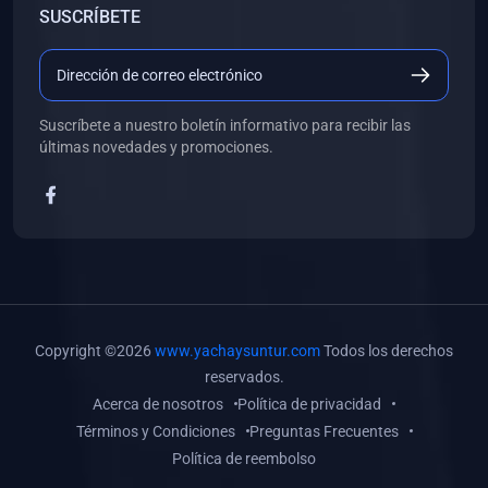
SUSCRÍBETE
(0)
Libros de Desarrollo Web y Móvil
(0)
Libros de Programación
(0)
Libros de Edición, Diseño Gráfico e Ilustración
Suscríbete a nuestro boletín informativo para recibir las
(0)
Libros de Informática
últimas novedades y promociones.
(0)
Libros de Administración, Gestión Pública y Marketing
(0)
Libros de Arquitectura e Ingeniería Civil
(0)
Libros de Ingeniería de Sistemas
(0)
Libros de Ingeniería de Software
(0)
Libros de Ciencia de Datos
Copyright ©2026
www.yachaysuntur.com
Todos los derechos
(0)
Libros de Computación Científica
reservados.
Acerca de nosotros
Política de privacidad
(0)
Libros de Mecatrónica
Términos y Condiciones
Preguntas Frecuentes
(0)
Libros de Robótica
Política de reembolso