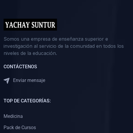
(0)
5. REFORZAMIENTO ACADÉMICO
(0)
Reforzamiento Personal
(0)
Reforzamiento Grupal
(0)
6. ASESORÍA
Somos una empresa de enseñanza superior e
investigación al servicio de la comunidad en todos los
(0)
Asesoría Educación Primaria
niveles de la educación.
(0)
Asesoría Educación Secundaria
CONTÁCTENOS
(0)
Asesoría Educación Preuniversitaria
(0)
Asesoría Educación Universitaria o Pregrado
Enviar mensaje
(0)
Asesoría Educación Postgrado
(0)
7. CAPACITACIÓN DOCENTE
TOP DE CATEGORÍAS:
(0)
Capacitación Docentes de Educación Primaria
Medicina
(0)
Capacitación Docentes de Educación Secundaria
Pack de Cursos
(0)
Capacitación Docentes de Preparación Preuniversitaria