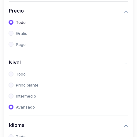
(0)
Historia
Precio
(0)
Arte y Música
Todo
(0)
Desarrollo Web
Gratis
(0)
Desarrollo Móvil
Pago
(0)
Lenguajes de Programación
(0)
Desarrollo de Videojuegos
Nivel
(0)
Edición, Diseño Gráfico e Ilustración
Todo
(0)
Informática
Principiante
(0)
Administración, Gestión Pública y Marketing
Intermedio
(0)
Arquitectura e Ingeniería Civil
Avanzado
(0)
Ingeniería de Sistemas
Idioma
(0)
Ingeniería de Software
(0)
Ciencia de Datos
Todo