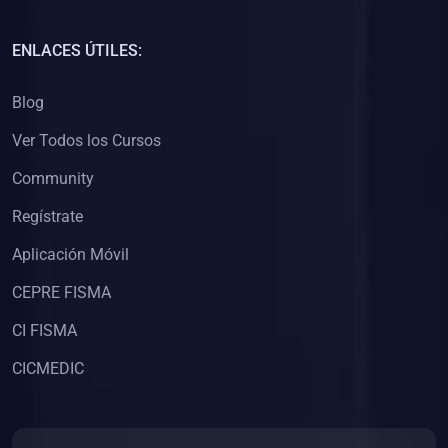
(0)
Capacitación Docentes Universitarios
ENLACES ÚTILES:
(0)
8. LIBROS
Blog
(0)
Libros de Matemáticas
Ver Todos los Cursos
(0)
Libros de Estadística
Community
(0)
Libros de Física
(0)
Libros de Química
Regístrate
(0)
Libros de Biología
Aplicación Móvil
(0)
Libros de Medicina
CEPRE FISMA
(0)
Libros de Economía
CI FISMA
(0)
Libros de Derecho
CICMEDIC
(0)
Libros de Historia
(0)
Libros de Arte y Música