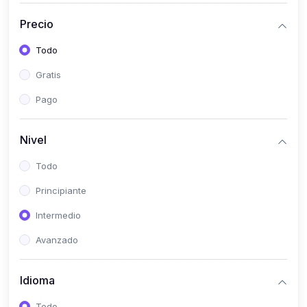
(0)
Historia
Precio
(0)
Arte y Música
Todo
(0)
Desarrollo Web
Gratis
(0)
Desarrollo Móvil
Pago
(0)
Lenguajes de Programación
(0)
Desarrollo de Videojuegos
Nivel
(0)
Edición, Diseño Gráfico e Ilustración
Todo
(0)
Informática
Principiante
(0)
Administración, Gestión Pública y Marketing
Intermedio
(0)
Arquitectura e Ingeniería Civil
Avanzado
(0)
Ingeniería de Sistemas
Idioma
(0)
Ingeniería de Software
(0)
Ciencia de Datos
Todo