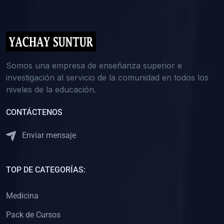
(0)
5. REFORZAMIENTO ACADÉMICO
(0)
Reforzamiento Personal
(0)
Reforzamiento Grupal
(0)
6. ASESORÍA
Somos una empresa de enseñanza superior e
investigación al servicio de la comunidad en todos los
(0)
Asesoría Educación Primaria
niveles de la educación.
(0)
Asesoría Educación Secundaria
CONTÁCTENOS
(0)
Asesoría Educación Preuniversitaria
(0)
Asesoría Educación Universitaria o Pregrado
Enviar mensaje
(0)
Asesoría Educación Postgrado
(0)
7. CAPACITACIÓN DOCENTE
TOP DE CATEGORÍAS:
(0)
Capacitación Docentes de Educación Primaria
Medicina
(0)
Capacitación Docentes de Educación Secundaria
Pack de Cursos
(0)
Capacitación Docentes de Preparación Preuniversitaria