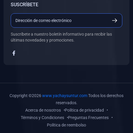
SUSCRÍBETE
(0)
Libros de Desarrollo Web y Móvil
(0)
Libros de Programación
(0)
Libros de Edición, Diseño Gráfico e Ilustración
Suscríbete a nuestro boletín informativo para recibir las
(0)
Libros de Informática
últimas novedades y promociones.
(0)
Libros de Administración, Gestión Pública y Marketing
(0)
Libros de Arquitectura e Ingeniería Civil
(0)
Libros de Ingeniería de Sistemas
(0)
Libros de Ingeniería de Software
(0)
Libros de Ciencia de Datos
Copyright ©2026
www.yachaysuntur.com
Todos los derechos
(0)
Libros de Computación Científica
reservados.
Acerca de nosotros
Política de privacidad
(0)
Libros de Mecatrónica
Términos y Condiciones
Preguntas Frecuentes
(0)
Libros de Robótica
Política de reembolso