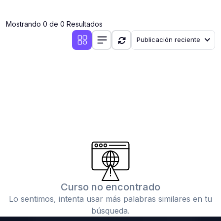
(0)
Clases en vivo por iniciarse
Mostrando 0 de 0 Resultados
(0)
Clases en vivo ya iniciadas
Publicación reciente
(0)
3. CONFERENCIAS
(0)
Conferencias por iniciar
(0)
Conferencias ya iniciadas
(0)
4. RESOLUCIÓN DE TAREAS, TRABAJOS Y PROBLEMAS
ACADÉMICOS
(0)
Banco de Preguntas
(0)
Exámenes
(0)
Tareas o trabajos de investigación ( monografías,
tesis, casos clínicos, etc.)
Curso no encontrado
(0)
Resolver tareas o preguntas, hacer trabajos
Lo sentimos, intenta usar más palabras similares en tu
académicos o de investigación (monografías y otros)
búsqueda.