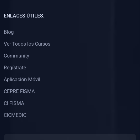
(0)
Capacitación Docentes Universitarios
ENLACES ÚTILES:
(0)
8. LIBROS
Blog
(0)
Libros de Matemáticas
Ver Todos los Cursos
(0)
Libros de Estadística
Community
(0)
Libros de Física
(0)
Libros de Química
Regístrate
(0)
Libros de Biología
Aplicación Móvil
(0)
Libros de Medicina
CEPRE FISMA
(0)
Libros de Economía
CI FISMA
(0)
Libros de Derecho
CICMEDIC
(0)
Libros de Historia
(0)
Libros de Arte y Música