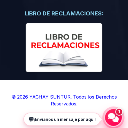
(0)
Libros de Inteligencia Artificial
(0)
Libros de Idiomas
LIBRO DE RECLAMACIONES:
(0)
9. BOLETINES
(0)
Boletines en Ciencias
(0)
Boletines en Ingenierías
(0)
Boletines en Humanidades
(0)
10. REVISTAS
(0)
Revistas en Ciencias
(0)
Revistas en Ingenierías
(0)
Revistas en Humanidades
© 2026 YACHAY SUNTUR. Todos los Derechos
Reservados.
(0)
11. SOFTWARE
1
(0)
Sistemas Operativos
💬
¡Envíanos un mensaje por aquí!
(0)
Aplicaciones