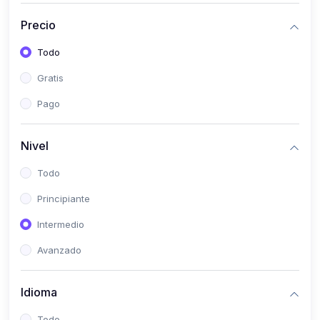
(0)
Historia
Precio
(0)
Arte y Música
Todo
(0)
Desarrollo Web
Gratis
(0)
Desarrollo Móvil
Pago
(0)
Lenguajes de Programación
(0)
Desarrollo de Videojuegos
Nivel
(0)
Edición, Diseño Gráfico e Ilustración
Todo
(0)
Informática
Principiante
(0)
Administración, Gestión Pública y Marketing
Intermedio
(0)
Arquitectura e Ingeniería Civil
Avanzado
(0)
Ingeniería de Sistemas
Idioma
(0)
Ingeniería de Software
(0)
Ciencia de Datos
Todo