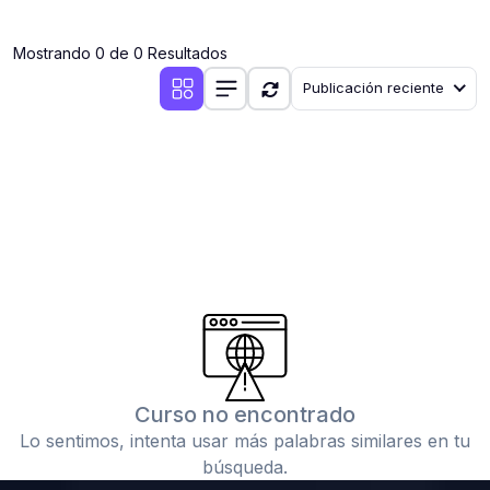
(0)
Clases en vivo por iniciarse
Mostrando 0 de 0 Resultados
(0)
Clases en vivo ya iniciadas
Publicación reciente
(0)
3. CONFERENCIAS
(0)
Conferencias por iniciar
(0)
Conferencias ya iniciadas
(0)
4. RESOLUCIÓN DE TAREAS, TRABAJOS Y PROBLEMAS
ACADÉMICOS
(0)
Banco de Preguntas
(0)
Exámenes
(0)
Tareas o trabajos de investigación ( monografías,
tesis, casos clínicos, etc.)
Curso no encontrado
(0)
Resolver tareas o preguntas, hacer trabajos
Lo sentimos, intenta usar más palabras similares en tu
académicos o de investigación (monografías y otros)
búsqueda.