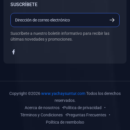
SUSCRÍBETE
(0)
Libros de Desarrollo Web y Móvil
(0)
Libros de Programación
(0)
Libros de Edición, Diseño Gráfico e Ilustración
Suscríbete a nuestro boletín informativo para recibir las
(0)
Libros de Informática
últimas novedades y promociones.
(0)
Libros de Administración, Gestión Pública y Marketing
(0)
Libros de Arquitectura e Ingeniería Civil
(0)
Libros de Ingeniería de Sistemas
(0)
Libros de Ingeniería de Software
(0)
Libros de Ciencia de Datos
Copyright ©2026
www.yachaysuntur.com
Todos los derechos
(0)
Libros de Computación Científica
reservados.
Acerca de nosotros
Política de privacidad
(0)
Libros de Mecatrónica
Términos y Condiciones
Preguntas Frecuentes
(0)
Libros de Robótica
Política de reembolso