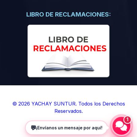
(0)
Libros de Inteligencia Artificial
(0)
Libros de Idiomas
LIBRO DE RECLAMACIONES:
(0)
9. BOLETINES
(0)
Boletines en Ciencias
(0)
Boletines en Ingenierías
(0)
Boletines en Humanidades
(0)
10. REVISTAS
(0)
Revistas en Ciencias
(0)
Revistas en Ingenierías
(0)
Revistas en Humanidades
© 2026 YACHAY SUNTUR. Todos los Derechos
Reservados.
(0)
11. SOFTWARE
1
(0)
Sistemas Operativos
💬
¡Envíanos un mensaje por aquí!
(0)
Aplicaciones