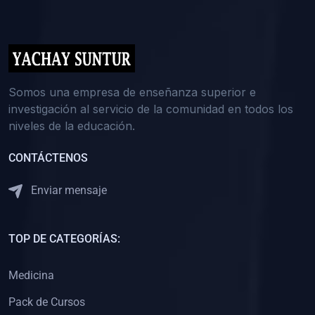
(0)
5. REFORZAMIENTO ACADÉMICO
(0)
Reforzamiento Personal
(0)
Reforzamiento Grupal
(0)
6. ASESORÍA
Somos una empresa de enseñanza superior e
investigación al servicio de la comunidad en todos los
(0)
Asesoría Educación Primaria
niveles de la educación.
(0)
Asesoría Educación Secundaria
CONTÁCTENOS
(0)
Asesoría Educación Preuniversitaria
(0)
Asesoría Educación Universitaria o Pregrado
Enviar mensaje
(0)
Asesoría Educación Postgrado
(0)
7. CAPACITACIÓN DOCENTE
TOP DE CATEGORÍAS:
(0)
Capacitación Docentes de Educación Primaria
Medicina
(0)
Capacitación Docentes de Educación Secundaria
Pack de Cursos
(0)
Capacitación Docentes de Preparación Preuniversitaria