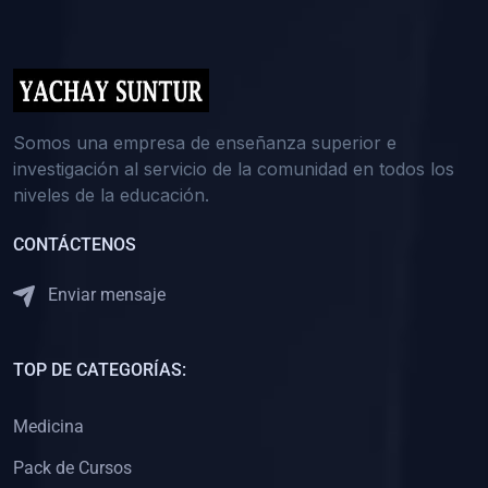
(0)
5. REFORZAMIENTO ACADÉMICO
(0)
Reforzamiento Personal
(0)
Reforzamiento Grupal
(0)
6. ASESORÍA
Somos una empresa de enseñanza superior e
investigación al servicio de la comunidad en todos los
(0)
Asesoría Educación Primaria
niveles de la educación.
(0)
Asesoría Educación Secundaria
CONTÁCTENOS
(0)
Asesoría Educación Preuniversitaria
(0)
Asesoría Educación Universitaria o Pregrado
Enviar mensaje
(0)
Asesoría Educación Postgrado
(0)
7. CAPACITACIÓN DOCENTE
TOP DE CATEGORÍAS:
(0)
Capacitación Docentes de Educación Primaria
Medicina
(0)
Capacitación Docentes de Educación Secundaria
Pack de Cursos
(0)
Capacitación Docentes de Preparación Preuniversitaria