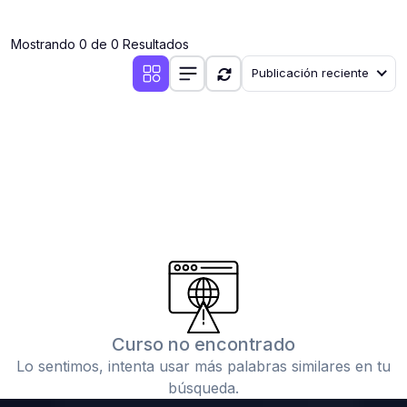
(0)
Clases en vivo por iniciarse
Mostrando 0 de 0 Resultados
(0)
Clases en vivo ya iniciadas
Publicación reciente
(0)
3. CONFERENCIAS
(0)
Conferencias por iniciar
(0)
Conferencias ya iniciadas
(0)
4. RESOLUCIÓN DE TAREAS, TRABAJOS Y PROBLEMAS
ACADÉMICOS
(0)
Banco de Preguntas
(0)
Exámenes
(0)
Tareas o trabajos de investigación ( monografías,
tesis, casos clínicos, etc.)
Curso no encontrado
(0)
Resolver tareas o preguntas, hacer trabajos
Lo sentimos, intenta usar más palabras similares en tu
académicos o de investigación (monografías y otros)
búsqueda.