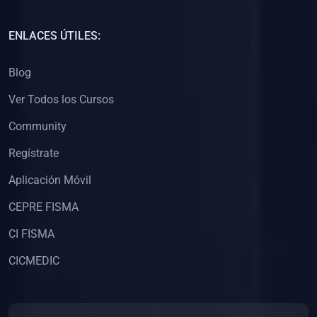
(0)
Capacitación Docentes Universitarios
ENLACES ÚTILES:
(0)
8. LIBROS
Blog
(0)
Libros de Matemáticas
Ver Todos los Cursos
(0)
Libros de Estadística
Community
(0)
Libros de Física
(0)
Libros de Química
Regístrate
(0)
Libros de Biología
Aplicación Móvil
(0)
Libros de Medicina
CEPRE FISMA
(0)
Libros de Economía
CI FISMA
(0)
Libros de Derecho
CICMEDIC
(0)
Libros de Historia
(0)
Libros de Arte y Música