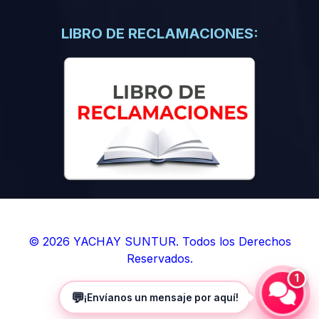
(0)
Libros de Inteligencia Artificial
(0)
Libros de Idiomas
LIBRO DE RECLAMACIONES:
(0)
9. BOLETINES
(0)
Boletines en Ciencias
(0)
Boletines en Ingenierías
(0)
Boletines en Humanidades
(0)
10. REVISTAS
(0)
Revistas en Ciencias
(0)
Revistas en Ingenierías
(0)
Revistas en Humanidades
© 2026 YACHAY SUNTUR. Todos los Derechos
Reservados.
(0)
11. SOFTWARE
1
(0)
Sistemas Operativos
💬
¡Envíanos un mensaje por aquí!
(0)
Aplicaciones