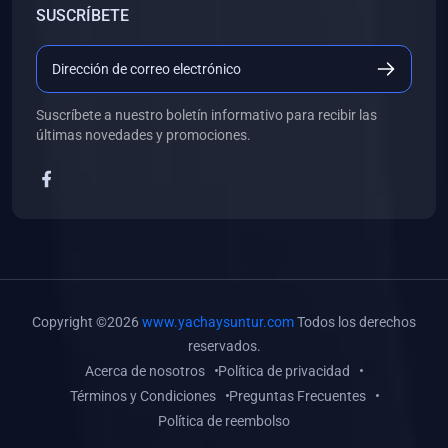
SUSCRÍBETE
(0)
Libros de Desarrollo Web y Móvil
(0)
Libros de Programación
(0)
Libros de Edición, Diseño Gráfico e Ilustración
Suscríbete a nuestro boletín informativo para recibir las
(0)
Libros de Informática
últimas novedades y promociones.
(0)
Libros de Administración, Gestión Pública y Marketing
(0)
Libros de Arquitectura e Ingeniería Civil
(0)
Libros de Ingeniería de Sistemas
(0)
Libros de Ingeniería de Software
(0)
Libros de Ciencia de Datos
Copyright ©2026
www.yachaysuntur.com
Todos los derechos
(0)
Libros de Computación Científica
reservados.
Acerca de nosotros
Política de privacidad
(0)
Libros de Mecatrónica
Términos y Condiciones
Preguntas Frecuentes
(0)
Libros de Robótica
Política de reembolso