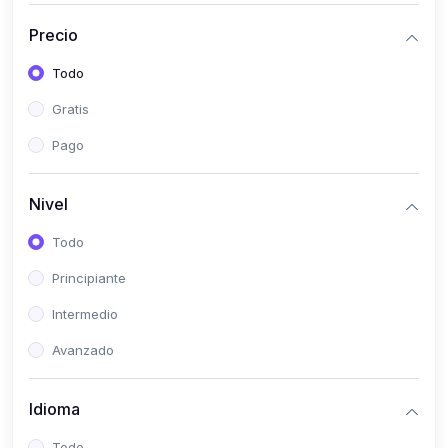
(0)
Historia
Precio
(0)
Arte y Música
Todo
(0)
Desarrollo Web
Gratis
(0)
Desarrollo Móvil
Pago
(0)
Lenguajes de Programación
(0)
Desarrollo de Videojuegos
Nivel
(0)
Edición, Diseño Gráfico e Ilustración
Todo
(0)
Informática
Principiante
(0)
Administración, Gestión Pública y Marketing
Intermedio
(0)
Arquitectura e Ingeniería Civil
Avanzado
(0)
Ingeniería de Sistemas
Idioma
(0)
Ingeniería de Software
(0)
Ciencia de Datos
Todo