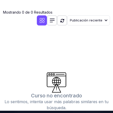
(0)
Clases en vivo por iniciarse
Mostrando 0 de 0 Resultados
(0)
Clases en vivo ya iniciadas
Publicación reciente
(0)
3. CONFERENCIAS
(0)
Conferencias por iniciar
(0)
Conferencias ya iniciadas
(0)
4. RESOLUCIÓN DE TAREAS, TRABAJOS Y PROBLEMAS
ACADÉMICOS
(0)
Banco de Preguntas
(0)
Exámenes
(0)
Tareas o trabajos de investigación ( monografías,
tesis, casos clínicos, etc.)
Curso no encontrado
(0)
Resolver tareas o preguntas, hacer trabajos
Lo sentimos, intenta usar más palabras similares en tu
académicos o de investigación (monografías y otros)
búsqueda.