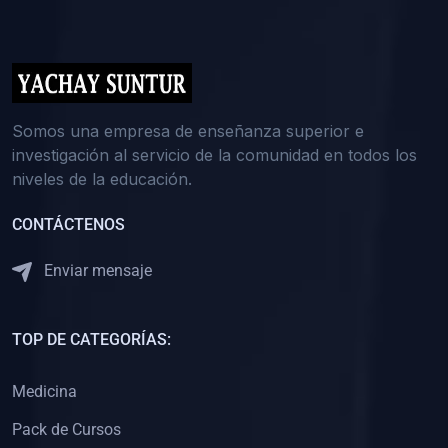
(0)
5. REFORZAMIENTO ACADÉMICO
(0)
Reforzamiento Personal
(0)
Reforzamiento Grupal
(0)
6. ASESORÍA
Somos una empresa de enseñanza superior e
investigación al servicio de la comunidad en todos los
(0)
Asesoría Educación Primaria
niveles de la educación.
(0)
Asesoría Educación Secundaria
CONTÁCTENOS
(0)
Asesoría Educación Preuniversitaria
(0)
Asesoría Educación Universitaria o Pregrado
Enviar mensaje
(0)
Asesoría Educación Postgrado
(0)
7. CAPACITACIÓN DOCENTE
TOP DE CATEGORÍAS:
(0)
Capacitación Docentes de Educación Primaria
Medicina
(0)
Capacitación Docentes de Educación Secundaria
Pack de Cursos
(0)
Capacitación Docentes de Preparación Preuniversitaria