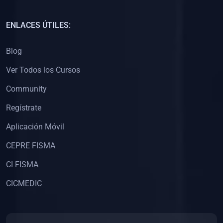
(0)
Capacitación Docentes Universitarios
ENLACES ÚTILES:
(0)
8. LIBROS
Blog
(0)
Libros de Matemáticas
Ver Todos los Cursos
(0)
Libros de Estadística
Community
(0)
Libros de Física
(0)
Libros de Química
Regístrate
(0)
Libros de Biología
Aplicación Móvil
(0)
Libros de Medicina
CEPRE FISMA
(0)
Libros de Economía
CI FISMA
(0)
Libros de Derecho
CICMEDIC
(0)
Libros de Historia
(0)
Libros de Arte y Música