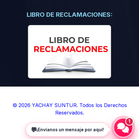
(0)
Libros de Inteligencia Artificial
(0)
Libros de Idiomas
LIBRO DE RECLAMACIONES:
(0)
9. BOLETINES
(0)
Boletines en Ciencias
(0)
Boletines en Ingenierías
(0)
Boletines en Humanidades
(0)
10. REVISTAS
(0)
Revistas en Ciencias
(0)
Revistas en Ingenierías
(0)
Revistas en Humanidades
© 2026 YACHAY SUNTUR. Todos los Derechos
Reservados.
(0)
11. SOFTWARE
1
(0)
Sistemas Operativos
💬
¡Envíanos un mensaje por aquí!
(0)
Aplicaciones