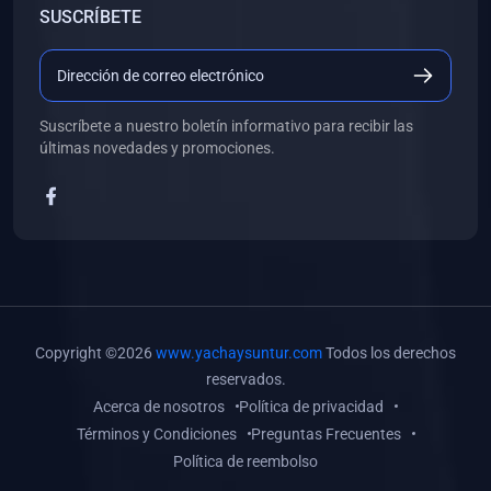
SUSCRÍBETE
(0)
Libros de Desarrollo Web y Móvil
(0)
Libros de Programación
(0)
Libros de Edición, Diseño Gráfico e Ilustración
Suscríbete a nuestro boletín informativo para recibir las
(0)
Libros de Informática
últimas novedades y promociones.
(0)
Libros de Administración, Gestión Pública y Marketing
(0)
Libros de Arquitectura e Ingeniería Civil
(0)
Libros de Ingeniería de Sistemas
(0)
Libros de Ingeniería de Software
(0)
Libros de Ciencia de Datos
Copyright ©2026
www.yachaysuntur.com
Todos los derechos
(0)
Libros de Computación Científica
reservados.
Acerca de nosotros
Política de privacidad
(0)
Libros de Mecatrónica
Términos y Condiciones
Preguntas Frecuentes
(0)
Libros de Robótica
Política de reembolso