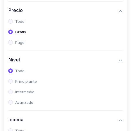
(0)
Historia
Precio
(0)
Arte y Música
Todo
(0)
Desarrollo Web
Gratis
(0)
Desarrollo Móvil
Pago
(0)
Lenguajes de Programación
(0)
Desarrollo de Videojuegos
Nivel
(0)
Edición, Diseño Gráfico e Ilustración
Todo
(0)
Informática
Principiante
(0)
Administración, Gestión Pública y Marketing
Intermedio
(0)
Arquitectura e Ingeniería Civil
Avanzado
(0)
Ingeniería de Sistemas
Idioma
(0)
Ingeniería de Software
(0)
Ciencia de Datos
Todo