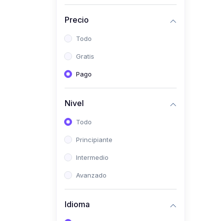
(0)
Historia
Precio
(0)
Arte y Música
Todo
(0)
Desarrollo Web
Gratis
(0)
Desarrollo Móvil
Pago
(0)
Lenguajes de
Programación
Nivel
(0)
Desarrollo de Videojuegos
Todo
(0)
Edición, Diseño Gráfico e
Principiante
Ilustración
(0)
Intermedio
Informática
(0)
Avanzado
Administración, Gestión
Pública y Marketing
Idioma
(0)
Arquitectura e Ingeniería
Civil