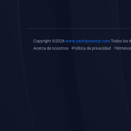
(0)
Tareas o trabajos de
investigación (
monografías, tesis, casos
clínicos, etc.)
(0)
Resolver tareas o
Copyright ©2026
www.yachaysuntur.com
Todos los 
preguntas, hacer trabajos
Acerca de nosotros
Política de privacidad
Términos
académicos o de
investigación (monografías
y otros)
(0)
5. REFORZAMIENTO
ACADÉMICO
(0)
Reforzamiento Personal
(0)
Reforzamiento Grupal
(0)
6. ASESORÍA
(0)
Asesoría Educación
Primaria