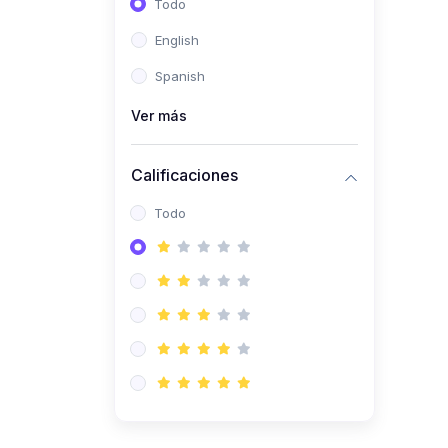
Todo
(0)
Ingeniería de Sistemas
English
(0)
Ingeniería de Software
Spanish
(0)
Ciencia de Datos
Ver más
(0)
Computación Científica
(0)
Ingeniería Mecatrónica
Calificaciones
(0)
Robótica
Todo
(0)
Inteligencia Artificial
(0)
Idiomas
(0)
Lenguaje
(0)
Literatura
(0)
Filosofía
(0)
Psicología