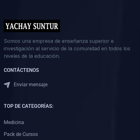
(0)
5. REFORZAMIENTO ACADÉMICO
(0)
Reforzamiento Personal
(0)
Reforzamiento Grupal
(0)
6. ASESORÍA
Somos una empresa de enseñanza superior e
investigación al servicio de la comunidad en todos los
(0)
Asesoría Educación Primaria
niveles de la educación.
(0)
Asesoría Educación Secundaria
CONTÁCTENOS
(0)
Asesoría Educación Preuniversitaria
(0)
Asesoría Educación Universitaria o Pregrado
Enviar mensaje
(0)
Asesoría Educación Postgrado
(0)
7. CAPACITACIÓN DOCENTE
TOP DE CATEGORÍAS:
(0)
Capacitación Docentes de Educación Primaria
Medicina
(0)
Capacitación Docentes de Educación Secundaria
Pack de Cursos
(0)
Capacitación Docentes de Preparación Preuniversitaria