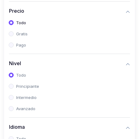
(0)
Historia
Precio
(0)
Arte y Música
Todo
(0)
Desarrollo Web
Gratis
(0)
Desarrollo Móvil
Pago
(0)
Lenguajes de Programación
(0)
Desarrollo de Videojuegos
Nivel
(0)
Edición, Diseño Gráfico e Ilustración
Todo
(0)
Informática
Principiante
(0)
Administración, Gestión Pública y Marketing
Intermedio
(0)
Arquitectura e Ingeniería Civil
Avanzado
(0)
Ingeniería de Sistemas
Idioma
(0)
Ingeniería de Software
(0)
Ciencia de Datos
Todo