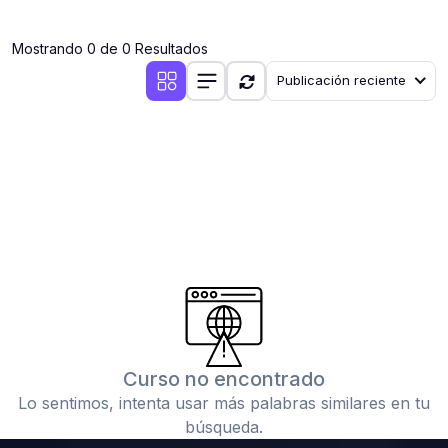
(0)
Clases en vivo por iniciarse
Mostrando 0 de 0 Resultados
(0)
Clases en vivo ya iniciadas
Publicación reciente
(0)
3. CONFERENCIAS
(0)
Conferencias por iniciar
(0)
Conferencias ya iniciadas
(0)
4. RESOLUCIÓN DE TAREAS, TRABAJOS Y PROBLEMAS
ACADÉMICOS
(0)
Banco de Preguntas
(0)
Exámenes
(0)
Tareas o trabajos de investigación ( monografías,
tesis, casos clínicos, etc.)
Curso no encontrado
(0)
Resolver tareas o preguntas, hacer trabajos
Lo sentimos, intenta usar más palabras similares en tu
académicos o de investigación (monografías y otros)
búsqueda.