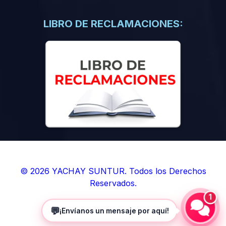
(0)
Libros de Inteligencia Artificial
(0)
Libros de Idiomas
LIBRO DE RECLAMACIONES:
(0)
9. BOLETINES
(0)
Boletines en Ciencias
(0)
Boletines en Ingenierías
(0)
Boletines en Humanidades
(0)
10. REVISTAS
(0)
Revistas en Ciencias
(0)
Revistas en Ingenierías
(0)
Revistas en Humanidades
© 2026 YACHAY SUNTUR. Todos los Derechos
Reservados.
(0)
11. SOFTWARE
1
(0)
Sistemas Operativos
💬
¡Envíanos un mensaje por aquí!
(0)
Aplicaciones