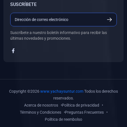
SUSCRÍBETE
(0)
Libros de Desarrollo Web y Móvil
(0)
Libros de Programación
(0)
Libros de Edición, Diseño Gráfico e Ilustración
Suscríbete a nuestro boletín informativo para recibir las
(0)
Libros de Informática
últimas novedades y promociones.
(0)
Libros de Administración, Gestión Pública y Marketing
(0)
Libros de Arquitectura e Ingeniería Civil
(0)
Libros de Ingeniería de Sistemas
(0)
Libros de Ingeniería de Software
(0)
Libros de Ciencia de Datos
Copyright ©2026
www.yachaysuntur.com
Todos los derechos
(0)
Libros de Computación Científica
reservados.
Acerca de nosotros
Política de privacidad
(0)
Libros de Mecatrónica
Términos y Condiciones
Preguntas Frecuentes
(0)
Libros de Robótica
Política de reembolso