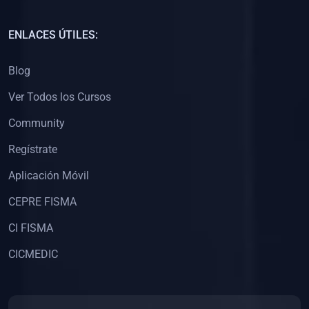
(0)
Capacitación Docentes Universitarios
ENLACES ÚTILES:
(0)
8. LIBROS
Blog
(0)
Libros de Matemáticas
Ver Todos los Cursos
(0)
Libros de Estadística
Community
(0)
Libros de Física
(0)
Libros de Química
Regístrate
(0)
Libros de Biología
Aplicación Móvil
(0)
Libros de Medicina
CEPRE FISMA
(0)
Libros de Economía
CI FISMA
(0)
Libros de Derecho
CICMEDIC
(0)
Libros de Historia
(0)
Libros de Arte y Música