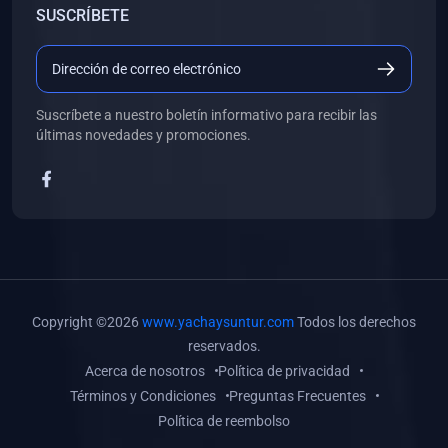
SUSCRÍBETE
(0)
Libros de Desarrollo Web y Móvil
(0)
Libros de Programación
(0)
Libros de Edición, Diseño Gráfico e Ilustración
Suscríbete a nuestro boletín informativo para recibir las
(0)
Libros de Informática
últimas novedades y promociones.
(0)
Libros de Administración, Gestión Pública y Marketing
(0)
Libros de Arquitectura e Ingeniería Civil
(0)
Libros de Ingeniería de Sistemas
(0)
Libros de Ingeniería de Software
(0)
Libros de Ciencia de Datos
Copyright ©2026
www.yachaysuntur.com
Todos los derechos
(0)
Libros de Computación Científica
reservados.
Acerca de nosotros
Política de privacidad
(0)
Libros de Mecatrónica
Términos y Condiciones
Preguntas Frecuentes
(0)
Libros de Robótica
Política de reembolso