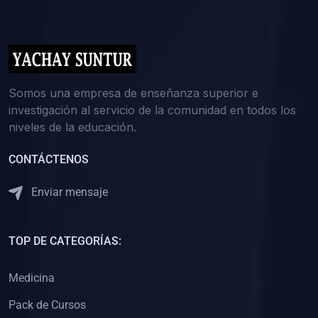
(0)
5. REFORZAMIENTO ACADÉMICO
(0)
Reforzamiento Personal
(0)
Reforzamiento Grupal
(0)
6. ASESORÍA
Somos una empresa de enseñanza superior e
investigación al servicio de la comunidad en todos los
(0)
Asesoría Educación Primaria
niveles de la educación.
(0)
Asesoría Educación Secundaria
CONTÁCTENOS
(0)
Asesoría Educación Preuniversitaria
(0)
Asesoría Educación Universitaria o Pregrado
Enviar mensaje
(0)
Asesoría Educación Postgrado
(0)
7. CAPACITACIÓN DOCENTE
TOP DE CATEGORÍAS:
(0)
Capacitación Docentes de Educación Primaria
Medicina
(0)
Capacitación Docentes de Educación Secundaria
Pack de Cursos
(0)
Capacitación Docentes de Preparación Preuniversitaria