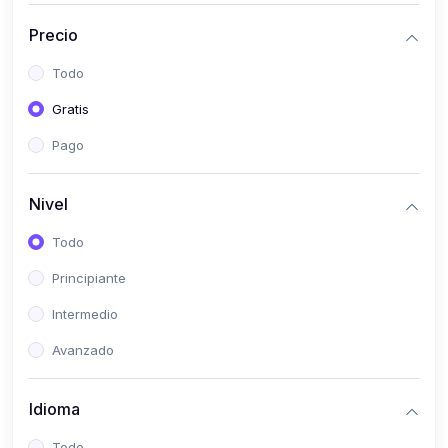
(0)
Historia
Precio
(0)
Arte y Música
Todo
(0)
Desarrollo Web
Gratis
(0)
Desarrollo Móvil
Pago
(0)
Lenguajes de Programación
(0)
Desarrollo de Videojuegos
Nivel
(0)
Edición, Diseño Gráfico e Ilustración
Todo
(0)
Informática
Principiante
(0)
Administración, Gestión Pública y Marketing
Intermedio
(0)
Arquitectura e Ingeniería Civil
Avanzado
(0)
Ingeniería de Sistemas
Idioma
(0)
Ingeniería de Software
(0)
Ciencia de Datos
Todo