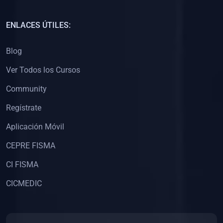
(0)
Capacitación Docentes Universitarios
ENLACES ÚTILES:
(0)
8. LIBROS
Blog
(0)
Libros de Matemáticas
Ver Todos los Cursos
(0)
Libros de Estadística
Community
(0)
Libros de Física
(0)
Libros de Química
Regístrate
(0)
Libros de Biología
Aplicación Móvil
(0)
Libros de Medicina
CEPRE FISMA
(0)
Libros de Economía
CI FISMA
(0)
Libros de Derecho
CICMEDIC
(0)
Libros de Historia
(0)
Libros de Arte y Música