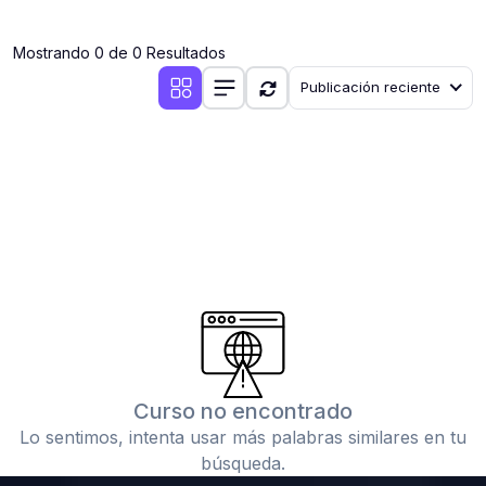
(0)
Clases en vivo por iniciarse
Mostrando 0 de 0 Resultados
(0)
Clases en vivo ya iniciadas
Publicación reciente
(0)
3. CONFERENCIAS
(0)
Conferencias por iniciar
(0)
Conferencias ya iniciadas
(0)
4. RESOLUCIÓN DE TAREAS, TRABAJOS Y PROBLEMAS
ACADÉMICOS
(0)
Banco de Preguntas
(0)
Exámenes
(0)
Tareas o trabajos de investigación ( monografías,
tesis, casos clínicos, etc.)
Curso no encontrado
(0)
Resolver tareas o preguntas, hacer trabajos
Lo sentimos, intenta usar más palabras similares en tu
académicos o de investigación (monografías y otros)
búsqueda.