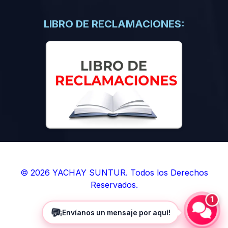
(0)
Libros de Inteligencia Artificial
(0)
Libros de Idiomas
LIBRO DE RECLAMACIONES:
(0)
9. BOLETINES
(0)
Boletines en Ciencias
(0)
Boletines en Ingenierías
(0)
Boletines en Humanidades
(0)
10. REVISTAS
(0)
Revistas en Ciencias
(0)
Revistas en Ingenierías
(0)
Revistas en Humanidades
© 2026 YACHAY SUNTUR. Todos los Derechos
Reservados.
(0)
11. SOFTWARE
1
(0)
Sistemas Operativos
💬
¡Envíanos un mensaje por aquí!
(0)
Aplicaciones