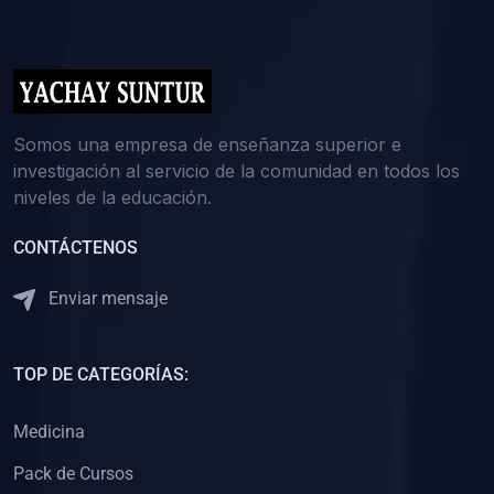
(0)
5. REFORZAMIENTO ACADÉMICO
(0)
Reforzamiento Personal
(0)
Reforzamiento Grupal
(0)
6. ASESORÍA
Somos una empresa de enseñanza superior e
investigación al servicio de la comunidad en todos los
(0)
Asesoría Educación Primaria
niveles de la educación.
(0)
Asesoría Educación Secundaria
CONTÁCTENOS
(0)
Asesoría Educación Preuniversitaria
(0)
Asesoría Educación Universitaria o Pregrado
Enviar mensaje
(0)
Asesoría Educación Postgrado
(0)
7. CAPACITACIÓN DOCENTE
TOP DE CATEGORÍAS:
(0)
Capacitación Docentes de Educación Primaria
Medicina
(0)
Capacitación Docentes de Educación Secundaria
Pack de Cursos
(0)
Capacitación Docentes de Preparación Preuniversitaria