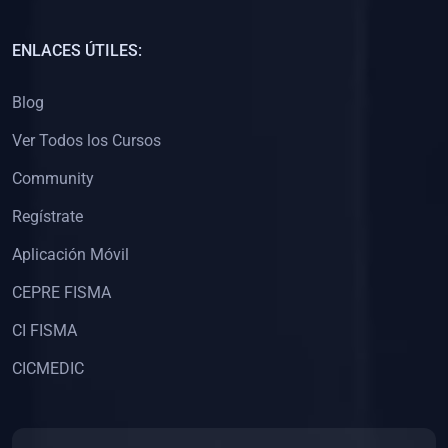
(0)
Capacitación Docentes Universitarios
ENLACES ÚTILES:
(0)
8. LIBROS
Blog
(0)
Libros de Matemáticas
Ver Todos los Cursos
(0)
Libros de Estadística
Community
(0)
Libros de Física
(0)
Libros de Química
Regístrate
(0)
Libros de Biología
Aplicación Móvil
(0)
Libros de Medicina
CEPRE FISMA
(0)
Libros de Economía
CI FISMA
(0)
Libros de Derecho
CICMEDIC
(0)
Libros de Historia
(0)
Libros de Arte y Música