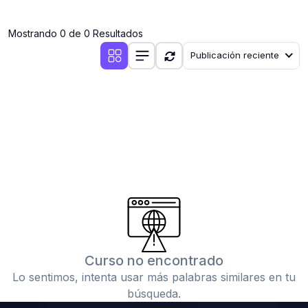
(0)
Clases en vivo por iniciarse
Mostrando 0 de 0 Resultados
(0)
Clases en vivo ya iniciadas
Publicación reciente
(0)
3. CONFERENCIAS
(0)
Conferencias por iniciar
(0)
Conferencias ya iniciadas
(0)
4. RESOLUCIÓN DE TAREAS, TRABAJOS Y PROBLEMAS
ACADÉMICOS
(0)
Banco de Preguntas
(0)
Exámenes
(0)
Tareas o trabajos de investigación ( monografías,
tesis, casos clínicos, etc.)
Curso no encontrado
(0)
Resolver tareas o preguntas, hacer trabajos
Lo sentimos, intenta usar más palabras similares en tu
académicos o de investigación (monografías y otros)
búsqueda.