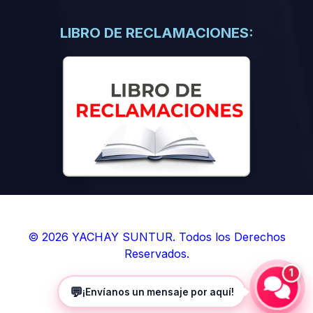
(0)
Libros de Inteligencia Artificial
(0)
Libros de Idiomas
LIBRO DE RECLAMACIONES:
(0)
9. BOLETINES
(0)
Boletines en Ciencias
(0)
Boletines en Ingenierías
(0)
Boletines en Humanidades
(0)
10. REVISTAS
(0)
Revistas en Ciencias
(0)
Revistas en Ingenierías
(0)
Revistas en Humanidades
© 2026 YACHAY SUNTUR. Todos los Derechos
Reservados.
(0)
11. SOFTWARE
1
(0)
Sistemas Operativos
💬
¡Envíanos un mensaje por aquí!
(0)
Aplicaciones