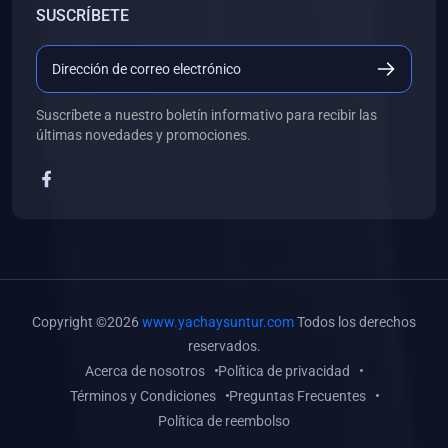
SUSCRÍBETE
(0)
Libros de Desarrollo Web y Móvil
(0)
Libros de Programación
(0)
Libros de Edición, Diseño Gráfico e Ilustración
Suscríbete a nuestro boletín informativo para recibir las
(0)
Libros de Informática
últimas novedades y promociones.
(0)
Libros de Administración, Gestión Pública y Marketing
(0)
Libros de Arquitectura e Ingeniería Civil
(0)
Libros de Ingeniería de Sistemas
(0)
Libros de Ingeniería de Software
(0)
Libros de Ciencia de Datos
Copyright ©2026
www.yachaysuntur.com
Todos los derechos
(0)
Libros de Computación Científica
reservados.
Acerca de nosotros
Política de privacidad
(0)
Libros de Mecatrónica
Términos y Condiciones
Preguntas Frecuentes
(0)
Libros de Robótica
Política de reembolso