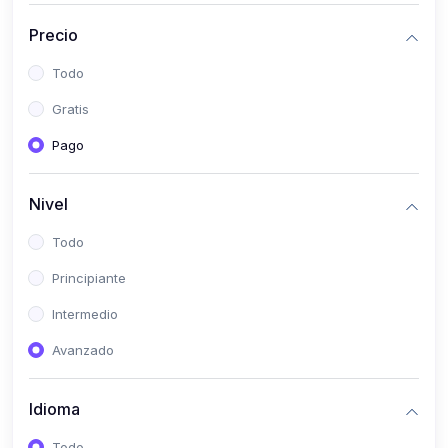
(0)
Historia
Precio
(0)
Arte y Música
Todo
(0)
Desarrollo Web
Gratis
(0)
Desarrollo Móvil
Pago
(0)
Lenguajes de Programación
(0)
Desarrollo de Videojuegos
Nivel
(0)
Edición, Diseño Gráfico e Ilustración
Todo
(0)
Informática
Principiante
(0)
Administración, Gestión Pública y Marketing
Intermedio
(0)
Arquitectura e Ingeniería Civil
Avanzado
(0)
Ingeniería de Sistemas
Idioma
(0)
Ingeniería de Software
(0)
Ciencia de Datos
Todo