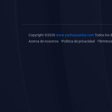
(0)
Tareas o trabajos de
investigación (
monografías, tesis, casos
clínicos, etc.)
(0)
Resolver tareas o
Copyright ©2026
www.yachaysuntur.com
Todos los 
preguntas, hacer trabajos
Acerca de nosotros
Política de privacidad
Términos
académicos o de
investigación (monografías
y otros)
(0)
5. REFORZAMIENTO
ACADÉMICO
(0)
Reforzamiento Personal
(0)
Reforzamiento Grupal
(0)
6. ASESORÍA
(0)
Asesoría Educación
Primaria