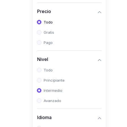
(0)
Historia
Precio
(0)
Arte y Música
Todo
(0)
Desarrollo Web
Gratis
(0)
Desarrollo Móvil
Pago
(0)
Lenguajes de
Programación
Nivel
(0)
Desarrollo de Videojuegos
Todo
(0)
Edición, Diseño Gráfico e
Principiante
Ilustración
(0)
Intermedio
Informática
(0)
Avanzado
Administración, Gestión
Pública y Marketing
Idioma
(0)
Arquitectura e Ingeniería
Civil