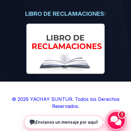
(0)
Libros de Inteligencia Artificial
(0)
Libros de Idiomas
LIBRO DE RECLAMACIONES:
(0)
9. BOLETINES
(0)
Boletines en Ciencias
(0)
Boletines en Ingenierías
(0)
Boletines en Humanidades
(0)
10. REVISTAS
(0)
Revistas en Ciencias
(0)
Revistas en Ingenierías
(0)
Revistas en Humanidades
© 2026 YACHAY SUNTUR. Todos los Derechos
Reservados.
(0)
11. SOFTWARE
1
(0)
Sistemas Operativos
💬
¡Envíanos un mensaje por aquí!
(0)
Aplicaciones