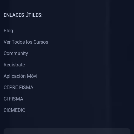
(0)
Capacitación Docentes Universitarios
ENLACES ÚTILES:
(0)
8. LIBROS
Blog
(0)
Libros de Matemáticas
Ver Todos los Cursos
(0)
Libros de Estadística
Community
(0)
Libros de Física
(0)
Libros de Química
Regístrate
(0)
Libros de Biología
Aplicación Móvil
(0)
Libros de Medicina
CEPRE FISMA
(0)
Libros de Economía
CI FISMA
(0)
Libros de Derecho
CICMEDIC
(0)
Libros de Historia
(0)
Libros de Arte y Música