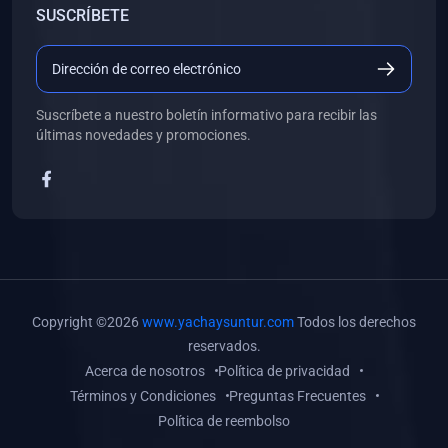
SUSCRÍBETE
(0)
Libros de Desarrollo Web y Móvil
(0)
Libros de Programación
(0)
Libros de Edición, Diseño Gráfico e Ilustración
Suscríbete a nuestro boletín informativo para recibir las
(0)
Libros de Informática
últimas novedades y promociones.
(0)
Libros de Administración, Gestión Pública y Marketing
(0)
Libros de Arquitectura e Ingeniería Civil
(0)
Libros de Ingeniería de Sistemas
(0)
Libros de Ingeniería de Software
(0)
Libros de Ciencia de Datos
Copyright ©2026
www.yachaysuntur.com
Todos los derechos
(0)
Libros de Computación Científica
reservados.
Acerca de nosotros
Política de privacidad
(0)
Libros de Mecatrónica
Términos y Condiciones
Preguntas Frecuentes
(0)
Libros de Robótica
Política de reembolso