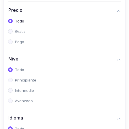
(0)
Historia
Precio
(0)
Arte y Música
Todo
(0)
Desarrollo Web
Gratis
(0)
Desarrollo Móvil
Pago
(0)
Lenguajes de Programación
(0)
Desarrollo de Videojuegos
Nivel
(0)
Edición, Diseño Gráfico e Ilustración
Todo
(0)
Informática
Principiante
(0)
Administración, Gestión Pública y Marketing
Intermedio
(0)
Arquitectura e Ingeniería Civil
Avanzado
(0)
Ingeniería de Sistemas
Idioma
(0)
Ingeniería de Software
(0)
Ciencia de Datos
Todo