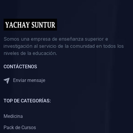
(0)
5. REFORZAMIENTO ACADÉMICO
(0)
Reforzamiento Personal
(0)
Reforzamiento Grupal
(0)
6. ASESORÍA
Somos una empresa de enseñanza superior e
investigación al servicio de la comunidad en todos los
(0)
Asesoría Educación Primaria
niveles de la educación.
(0)
Asesoría Educación Secundaria
CONTÁCTENOS
(0)
Asesoría Educación Preuniversitaria
(0)
Asesoría Educación Universitaria o Pregrado
Enviar mensaje
(0)
Asesoría Educación Postgrado
(0)
7. CAPACITACIÓN DOCENTE
TOP DE CATEGORÍAS:
(0)
Capacitación Docentes de Educación Primaria
Medicina
(0)
Capacitación Docentes de Educación Secundaria
Pack de Cursos
(0)
Capacitación Docentes de Preparación Preuniversitaria