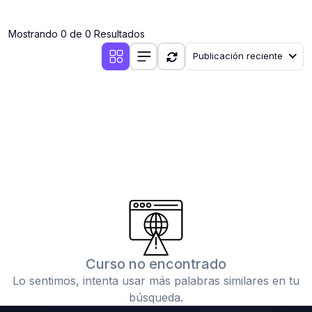
(0)
Clases en vivo por iniciarse
Mostrando 0 de 0 Resultados
(0)
Clases en vivo ya iniciadas
Publicación reciente
(0)
3. CONFERENCIAS
(0)
Conferencias por iniciar
(0)
Conferencias ya iniciadas
(0)
4. RESOLUCIÓN DE TAREAS, TRABAJOS Y PROBLEMAS
ACADÉMICOS
(0)
Banco de Preguntas
(0)
Exámenes
(0)
Tareas o trabajos de investigación ( monografías,
tesis, casos clínicos, etc.)
Curso no encontrado
(0)
Resolver tareas o preguntas, hacer trabajos
Lo sentimos, intenta usar más palabras similares en tu
académicos o de investigación (monografías y otros)
búsqueda.