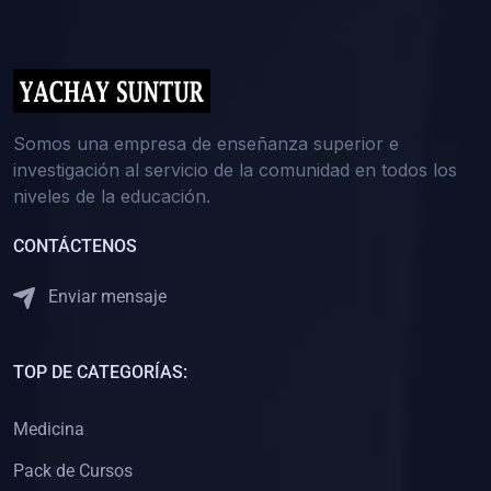
(0)
5. REFORZAMIENTO ACADÉMICO
(0)
Reforzamiento Personal
(0)
Reforzamiento Grupal
(0)
6. ASESORÍA
Somos una empresa de enseñanza superior e
investigación al servicio de la comunidad en todos los
(0)
Asesoría Educación Primaria
niveles de la educación.
(0)
Asesoría Educación Secundaria
CONTÁCTENOS
(0)
Asesoría Educación Preuniversitaria
(0)
Asesoría Educación Universitaria o Pregrado
Enviar mensaje
(0)
Asesoría Educación Postgrado
(0)
7. CAPACITACIÓN DOCENTE
TOP DE CATEGORÍAS:
(0)
Capacitación Docentes de Educación Primaria
Medicina
(0)
Capacitación Docentes de Educación Secundaria
Pack de Cursos
(0)
Capacitación Docentes de Preparación Preuniversitaria