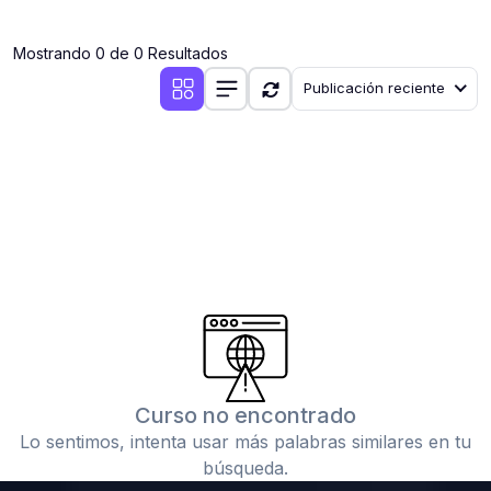
(0)
Clases en vivo por iniciarse
Mostrando 0 de 0 Resultados
(0)
Clases en vivo ya iniciadas
Publicación reciente
(0)
3. CONFERENCIAS
(0)
Conferencias por iniciar
(0)
Conferencias ya iniciadas
(0)
4. RESOLUCIÓN DE TAREAS, TRABAJOS Y PROBLEMAS
ACADÉMICOS
(0)
Banco de Preguntas
(0)
Exámenes
(0)
Tareas o trabajos de investigación ( monografías,
tesis, casos clínicos, etc.)
Curso no encontrado
(0)
Resolver tareas o preguntas, hacer trabajos
Lo sentimos, intenta usar más palabras similares en tu
académicos o de investigación (monografías y otros)
búsqueda.