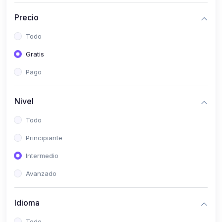
(0)
Historia
Precio
(0)
Arte y Música
Todo
(0)
Desarrollo Web
Gratis
(0)
Desarrollo Móvil
Pago
(0)
Lenguajes de Programación
(0)
Desarrollo de Videojuegos
Nivel
(0)
Edición, Diseño Gráfico e Ilustración
Todo
(0)
Informática
Principiante
(0)
Administración, Gestión Pública y Marketing
Intermedio
(0)
Arquitectura e Ingeniería Civil
Avanzado
(0)
Ingeniería de Sistemas
Idioma
(0)
Ingeniería de Software
(0)
Ciencia de Datos
Todo