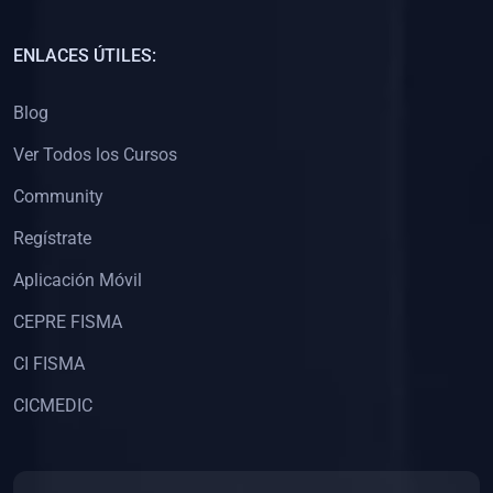
(0)
Capacitación Docentes Universitarios
ENLACES ÚTILES:
(0)
8. LIBROS
Blog
(0)
Libros de Matemáticas
Ver Todos los Cursos
(0)
Libros de Estadística
Community
(0)
Libros de Física
(0)
Libros de Química
Regístrate
(0)
Libros de Biología
Aplicación Móvil
(0)
Libros de Medicina
CEPRE FISMA
(0)
Libros de Economía
CI FISMA
(0)
Libros de Derecho
CICMEDIC
(0)
Libros de Historia
(0)
Libros de Arte y Música