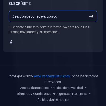
SUSCRÍBETE
(0)
Libros de Desarrollo Web y Móvil
(0)
Libros de Programación
(0)
Libros de Edición, Diseño Gráfico e Ilustración
Suscríbete a nuestro boletín informativo para recibir las
(0)
Libros de Informática
últimas novedades y promociones.
(0)
Libros de Administración, Gestión Pública y Marketing
(0)
Libros de Arquitectura e Ingeniería Civil
(0)
Libros de Ingeniería de Sistemas
(0)
Libros de Ingeniería de Software
(0)
Libros de Ciencia de Datos
Copyright ©2026
www.yachaysuntur.com
Todos los derechos
(0)
Libros de Computación Científica
reservados.
Acerca de nosotros
Política de privacidad
(0)
Libros de Mecatrónica
Términos y Condiciones
Preguntas Frecuentes
(0)
Libros de Robótica
Política de reembolso